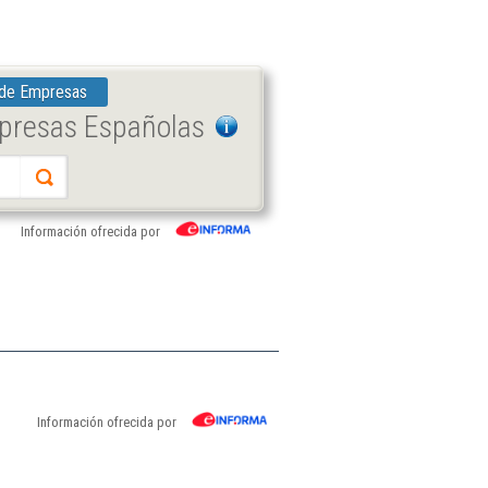
 de Empresas
mpresas Españolas
Información ofrecida por
Información ofrecida por