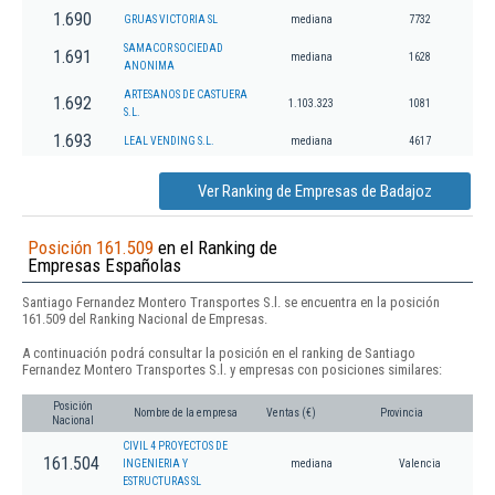
1.690
GRUAS VICTORIA SL
mediana
7732
SAMACOR SOCIEDAD
1.691
mediana
1628
ANONIMA
ARTESANOS DE CASTUERA
1.692
1.103.323
1081
S.L.
1.693
LEAL VENDING S.L.
mediana
4617
Ver Ranking de Empresas de Badajoz
Posición 161.509
en el Ranking de
Empresas Españolas
Santiago Fernandez Montero Transportes S.l. se encuentra en la posición
161.509 del Ranking Nacional de Empresas.
A continuación podrá consultar la posición en el ranking de Santiago
Fernandez Montero Transportes S.l. y empresas con posiciones similares:
Posición
Nombre de la empresa
Ventas (€)
Provincia
Nacional
CIVIL 4 PROYECTOS DE
161.504
INGENIERIA Y
mediana
Valencia
ESTRUCTURAS SL