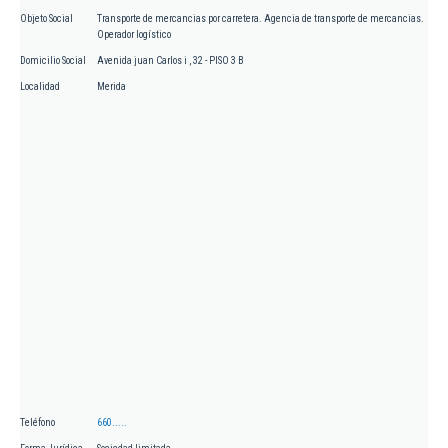
Objeto Social
Transporte de mercancias por carretera. Agencia de transporte de mercancias.
Operador logístico
Domicilio Social
Avenida juan Carlos i , 32 - PISO 3 B
Localidad
Merida
Teléfono
660.....