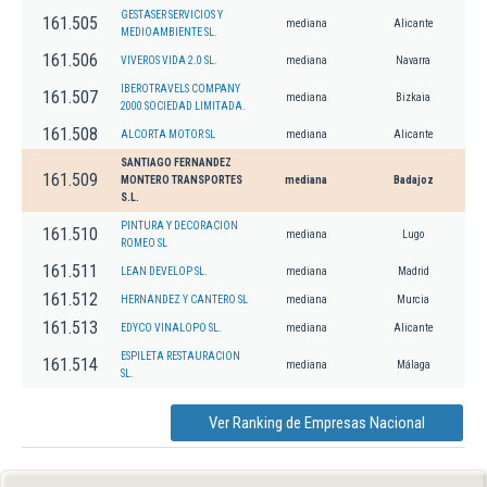
GESTASER SERVICIOS Y
161.505
mediana
Alicante
MEDIOAMBIENTE SL.
161.506
VIVEROS VIDA 2.0 SL.
mediana
Navarra
IBEROTRAVELS COMPANY
161.507
mediana
Bizkaia
2000 SOCIEDAD LIMITADA.
161.508
ALCORTA MOTOR SL
mediana
Alicante
SANTIAGO FERNANDEZ
161.509
MONTERO TRANSPORTES
mediana
Badajoz
S.L.
PINTURA Y DECORACION
161.510
mediana
Lugo
ROMEO SL
161.511
LEAN DEVELOP SL.
mediana
Madrid
161.512
HERNANDEZ Y CANTERO SL
mediana
Murcia
161.513
EDYCO VINALOPO SL.
mediana
Alicante
ESPILETA RESTAURACION
161.514
mediana
Málaga
SL.
Ver Ranking de Empresas Nacional