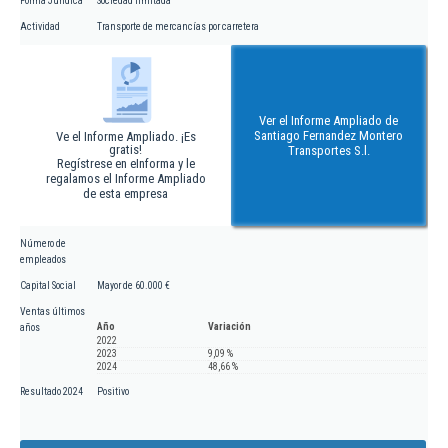
Forma Jurídica
Sociedad limitada
Actividad
Transporte de mercancías por carretera
Ver el Informe Ampliado de
Santiago Fernandez Montero
Ve el Informe Ampliado. ¡Es
gratis!
Transportes S.l.
Regístrese en eInforma y le
regalamos el Informe Ampliado
de esta empresa
Número de
empleados
Capital Social
Mayor de 60.000 €
Ventas últimos
Año
Variación
años
2022
2023
9,09 %
2024
48,66 %
Resultado 2024
Positivo