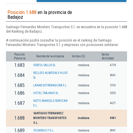
Posición 1.688
en la provincia de
Badajoz
Santiago Fernandez Montero Transportes S.l. se encuentra en la posición 1.688
del Ranking de Badajoz.
A continuación podrá consultar la posición en el ranking de Santiago
Fernandez Montero Transportes S.l. y empresas con posiciones similares:
Posición
Sector
Nombre de la empresa
Ventas (€)
Provincia
Actividad
1.683
VERFOL SALUD SL
mediana
4774
BELLIDO ALMEIDA E HIJOS
1.684
mediana
4941
SL
1.685
LANAS EXTREMADURA S.L.
mediana
1310
1.686
HOTEL TRAJANO SL
mediana
5510
NIETO MARCELO SERVICAR
1.687
mediana
4671
S.L.
SANTIAGO FERNANDEZ
1.688
MONTERO TRANSPORTES
mediana
4941
S.L.
1.689
TECARIDO17 S.L.
mediana
4941