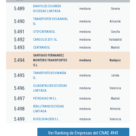
BANYOLES COURRIER
5.489
mediana
Gerona
SOCIEDAD LIMITADA.
TRANSPORTES VEGARAFAL
5.490
mediana
Alicante
SL
5.491
OTEYCATRANS SL
mediana
Coruña
5.492
CARGOLID 2011 SL.
mediana
Valladolid
5.493
CEATRANS SL
mediana
Madrid
SANTIAGO FERNANDEZ
5.494
MONTERO TRANSPORTES
mediana
Badajoz
S.L.
TRANSPORTS BOVIMASSA
5.495
mediana
Lérida
SL
GUADATRUCKS SOCIEDAD
5.496
mediana
Valencia
LIMITADA.
5.497
PETROKING 98 S.L.
mediana
Madrid
REBLUTRANS SOCIEDAD
5.498
mediana
Almería
LIMITADA.
5.499
BODELSHAUSEN S.L.
mediana
Valencia
Ver Ranking de Empresas del CNAE 4941