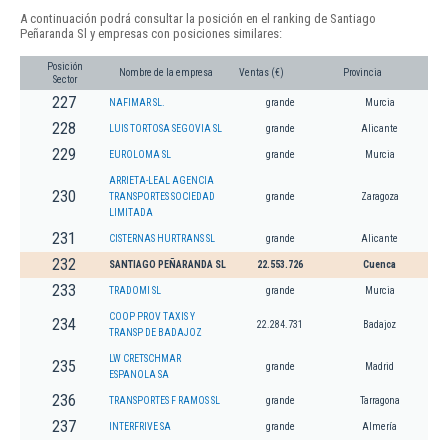
A continuación podrá consultar la posición en el ranking de Santiago
Peñaranda Sl y empresas con posiciones similares:
Posición
Nombre de la empresa
Ventas (€)
Provincia
Sector
227
NAFIMAR SL.
grande
Murcia
228
LUIS TORTOSA SEGOVIA SL
grande
Alicante
229
EUROLOMA SL
grande
Murcia
ARRIETA-LEAL AGENCIA
230
TRANSPORTES SOCIEDAD
grande
Zaragoza
LIMITADA
231
CISTERNAS HURTRANS SL
grande
Alicante
232
SANTIAGO PEÑARANDA SL
22.553.726
Cuenca
233
TRADOMI SL
grande
Murcia
COOP PROV TAXIS Y
234
22.284.731
Badajoz
TRANSP DE BADAJOZ
LW CRETSCHMAR
235
grande
Madrid
ESPANOLA SA
236
TRANSPORTES F RAMOS SL
grande
Tarragona
237
INTERFRIVE SA
grande
Almería