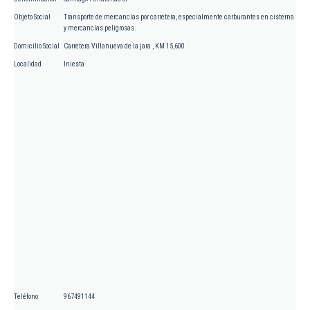
Objeto Social
Transporte de mercancías por carretera, especialmente carburantes en cisterna
y mercancías peligrosas.
Domicilio Social
Carretera Villanueva de la jara , KM 15,600
Localidad
Iniesta
Teléfono
967491144