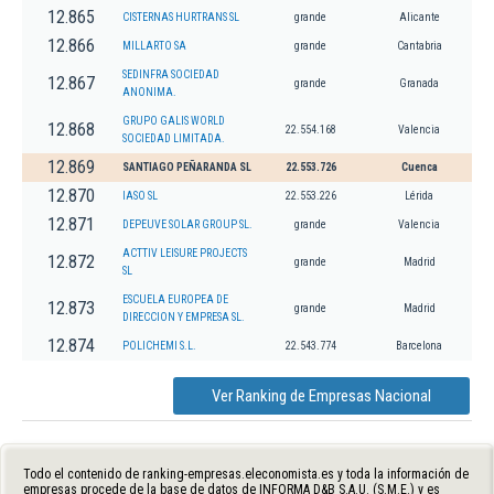
12.865
CISTERNAS HURTRANS SL
grande
Alicante
12.866
MILLARTO SA
grande
Cantabria
SEDINFRA SOCIEDAD
12.867
grande
Granada
ANONIMA.
GRUPO GALIS WORLD
12.868
22.554.168
Valencia
SOCIEDAD LIMITADA.
12.869
SANTIAGO PEÑARANDA SL
22.553.726
Cuenca
12.870
IASO SL
22.553.226
Lérida
12.871
DEPEUVE SOLAR GROUP SL.
grande
Valencia
ACTTIV LEISURE PROJECTS
12.872
grande
Madrid
SL
ESCUELA EUROPEA DE
12.873
grande
Madrid
DIRECCION Y EMPRESA SL.
12.874
POLICHEMI S.L.
22.543.774
Barcelona
Ver Ranking de Empresas Nacional
Todo el contenido de ranking-empresas.eleconomista.es y toda la información de
empresas procede de la base de datos de INFORMA D&B S.A.U. (S.M.E.) y es