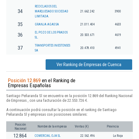
RECICLADOS DEL
34
MARQUESADO SOCIEDAD
21.662.242
3900
LIMITADA.
35
GRANJA AGAS SA
21.011.404
4633
EL POZO DE LOS PRADOS
36
20.503.671
4619
SL.
TRANSPORTES INIESTENSES
37
20.478.410
4941
SA
Ver Ranking de Empresas de Cuenca
Posición 12.869
en el Ranking de
Empresas Españolas
Santiago Peñaranda Sl se encuentra en la posición 12.869 del Ranking Nacional
de Empresas , con una facturación de 22.553.726 €.
A continuación podrá consultar la posición en el ranking de Santiago
Peñaranda Sl y empresas con posiciones similares:
Posición
Nombre de la empresa
Ventas (€)
Provincia
Nacional
12.864
COMERCIAL OJA SL
22.562.496
La Rioja