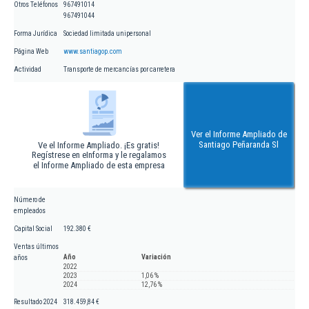
Otros Teléfonos
967491014
967491044
Forma Jurídica
Sociedad limitada unipersonal
Página Web
www.santiagop.com
Actividad
Transporte de mercancías por carretera
Ver el Informe Ampliado de
Santiago Peñaranda Sl
Ve el Informe Ampliado. ¡Es gratis!
Regístrese en eInforma y le regalamos
el Informe Ampliado de esta empresa
Número de
empleados
Capital Social
192.380 €
Ventas últimos
Año
Variación
años
2022
2023
1,06 %
2024
12,76 %
Resultado 2024
318.459,84 €