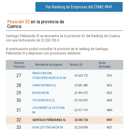
Ver Ranking de Empresas del CNAE 4941
Posición 32
en la provincia de
Cuenca
Santiago Peñaranda Sl se encuentra en la posición 32 del Ranking de Cuenca,
con una facturación de 22.553.726 €.
A continuación podrá consultar la posición en el ranking de Santiago
Peñaranda Sl y empresas con posiciones similares:
Posición
Sector
Nombre de la empresa
Ventas (€)
Provincia
Actividad
PANIFICADORA
27
26.624.772
1061
CONQUENSE AGRICOLA, SA
28
GARAY MORENO SL
25.081.483
4612
29
MONEGAS SA
23.494.257
4322
30
TEOGENES RUIZ SL
23.105.097
4639
LEGUMBRES LA COCHURA
31
22.917.147
4686
SA
32
SANTIAGO PEÑARANDA SL
22.553.726
4941
33
NOALLES Y BALANZA SA
22.224.858
4621