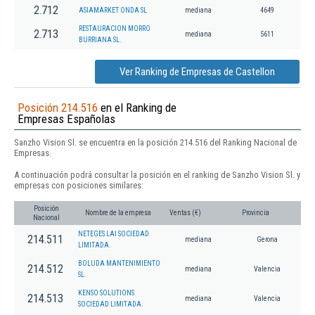
2.712
ASIAMARKET ONDA SL
mediana
4649
RESTAURACION MORRO
2.713
mediana
5611
BURRIANA SL.
Ver Ranking de Empresas de Castellon
Posición 214.516
en el Ranking de
Empresas Españolas
Sanzho Vision Sl. se encuentra en la posición 214.516 del Ranking Nacional de
Empresas.
A continuación podrá consultar la posición en el ranking de Sanzho Vision Sl. y
empresas con posiciones similares:
Posición
Nombre de la empresa
Ventas (€)
Provincia
Nacional
NETEGES LAI SOCIEDAD
214.511
mediana
Gerona
LIMITADA.
BOLUDA MANTENIMIENTO
214.512
mediana
Valencia
SL.
KENSO SOLUTIONS
214.513
mediana
Valencia
SOCIEDAD LIMITADA.