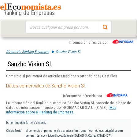
Ranking de Empresas
Buscar:
Información ofrecida por
Directorio Ranking Empresas
Sanzho Vision Sl.
Sanzho Vision Sl.
Comercio al por menor de artículos médicos y ortopédicos | Castellon
Datos comerciales de Sanzho Vision Sl.
Información ofrecida por
La información del Ranking que ocupa Sanzho Vision Sl. procede de la base de
datos de información financiera de INFORMA D&B S.A.U. (S.M.E.).
Más
información sobre el Ranking de Empresas.
Denominación
Sanzho Vision Sl.
Objeto Social
el comercio al por menor de aparatos e instrumentos médicos, ortopédicos en
general, ópticos y fotográficos, Epígrafe EAE 659-3, Código CNAE 4774