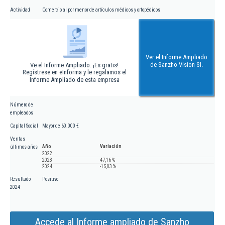
Actividad
Comercio al por menor de artículos médicos y ortopédicos
Ver el Informe Ampliado
de Sanzho Vision Sl.
Ve el Informe Ampliado. ¡Es gratis!
Regístrese en eInforma y le regalamos el
Informe Ampliado de esta empresa
Número de
empleados
Capital Social
Mayor de 60.000 €
Ventas
Año
Variación
últimos años
2022
2023
47,16 %
2024
-15,03 %
Resultado
Positivo
2024
Accede al Informe ampliado de Sanzho