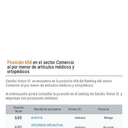
Posición 654
en el sector Comercio
al por menor de artículos médicos y
ortopédicos
Sanzho Vision Sl. se encuentra en la posición 654 del Ranking del sector
Comercio al por menor de artículos médicos y ortopédicos.
A continuación podrá consultar la posición en el ranking de Sanzho Vision Sl. y
empresas con posiciones similares:
Posición
Nombre de la empresa
Ventas (€)
Provincia
Sector
649
ALBOY SL
mediana
Málaga
ORTOPEDIA ORTOACTIVA
650
mediana
Alicante