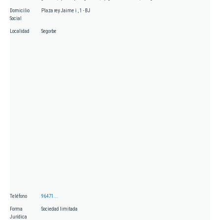
Domicilio
Plaza rey Jaime i , 1 - BJ
Social
Localidad
Segorbe
Teléfono
96471...
Forma
Sociedad limitada
Jurídica