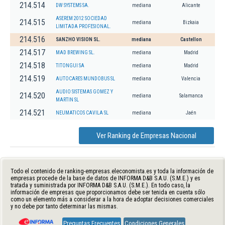
214.514
DW SYSTEMS SA.
mediana
Alicante
ASEREM 2012 SOCIEDAD
214.515
mediana
Bizkaia
LIMITADA PROFESIONAL.
214.516
SANZHO VISION SL.
mediana
Castellon
214.517
MAD BREWING SL.
mediana
Madrid
214.518
TITONGUI SA
mediana
Madrid
214.519
AUTOCARES MUNDOBUS SL
mediana
Valencia
AUDIO SISTEMAS GOMEZ Y
214.520
mediana
Salamanca
MARTIN SL
214.521
NEUMATICOS CAVILA SL
mediana
Jaén
Ver Ranking de Empresas Nacional
Todo el contenido de ranking-empresas.eleconomista.es y toda la información de
empresas procede de la base de datos de INFORMA D&B S.A.U. (S.M.E.) y es
tratada y suministrada por INFORMA D&B S.A.U. (S.M.E.). En todo caso, la
información de empresas que proporcionamos debe ser tenida en cuenta sólo
como un elemento más a considerar a la hora de adoptar decisiones comerciales
y no debe por tanto determinar las mismas.
Preguntas Frecuentes
Condiciones Generales