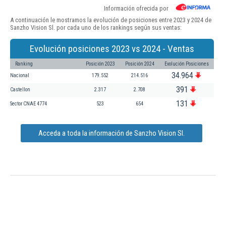
Información ofrecida por
A continuación le mostramos la evolución de posiciones entre 2023 y 2024 de
Sanzho Vision Sl. por cada uno de los rankings según sus ventas:
Evolución posiciones 2023 vs 2024 - Ventas
Ranking
Posición 2023
Posición 2024
Evolución Posiciones
34.964
Nacional
179.552
214.516
391
Castellon
2.317
2.708
131
Sector CNAE 4774
523
654
Acceda a toda la información de Sanzho Vision Sl.