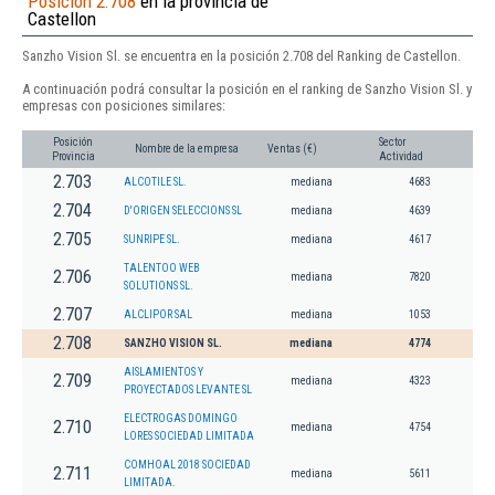
Posición 2.708
en la provincia de
Castellon
Sanzho Vision Sl. se encuentra en la posición 2.708 del Ranking de Castellon.
A continuación podrá consultar la posición en el ranking de Sanzho Vision Sl. y
empresas con posiciones similares:
Posición
Sector
Nombre de la empresa
Ventas (€)
Provincia
Actividad
2.703
ALCOTILE SL.
mediana
4683
2.704
D'ORIGEN SELECCIONS SL
mediana
4639
2.705
SUNRIPE SL.
mediana
4617
TALENTOO WEB
2.706
mediana
7820
SOLUTIONS SL.
2.707
ALCLIPOR SAL
mediana
1053
2.708
SANZHO VISION SL.
mediana
4774
AISLAMIENTOS Y
2.709
mediana
4323
PROYECTADOS LEVANTE SL
ELECTROGAS DOMINGO
2.710
mediana
4754
LORES SOCIEDAD LIMITADA
COMHOAL 2018 SOCIEDAD
2.711
mediana
5611
LIMITADA.