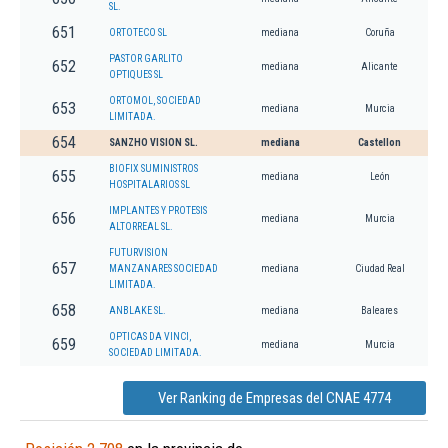
SL.
651
ORTOTECO SL
mediana
Coruña
PASTOR GARLITO
652
mediana
Alicante
OPTIQUES SL
ORTOMOL, SOCIEDAD
653
mediana
Murcia
LIMITADA.
654
SANZHO VISION SL.
mediana
Castellon
BIOFIX SUMINISTROS
655
mediana
León
HOSPITALARIOS SL
IMPLANTES Y PROTESIS
656
mediana
Murcia
ALTORREAL SL.
FUTURVISION
657
MANZANARES SOCIEDAD
mediana
Ciudad Real
LIMITADA.
658
ANBLAKE SL.
mediana
Baleares
OPTICAS DA VINCI,
659
mediana
Murcia
SOCIEDAD LIMITADA.
Ver Ranking de Empresas del CNAE 4774