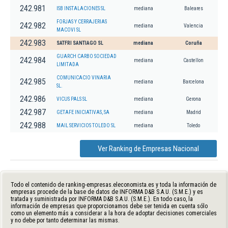
242.981
ISB INSTALACIONES SL
mediana
Baleares
FORJAS Y CERRAJERIAS
242.982
mediana
Valencia
MACOVI SL
242.983
SATFRI SANTIAGO SL
mediana
Coruña
GUARCH CARBO SOCIEDAD
242.984
mediana
Castellon
LIMITADA
COMUNICACIO VINARIA
242.985
mediana
Barcelona
SL.
242.986
VICUS PALS SL
mediana
Gerona
242.987
GETAFE INICIATIVAS, SA
mediana
Madrid
242.988
MAIL SERVICIOS TOLEDO SL
mediana
Toledo
Ver Ranking de Empresas Nacional
Todo el contenido de ranking-empresas.eleconomista.es y toda la información de
empresas procede de la base de datos de INFORMA D&B S.A.U. (S.M.E.) y es
tratada y suministrada por INFORMA D&B S.A.U. (S.M.E.). En todo caso, la
información de empresas que proporcionamos debe ser tenida en cuenta sólo
como un elemento más a considerar a la hora de adoptar decisiones comerciales
y no debe por tanto determinar las mismas.