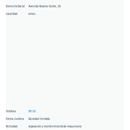
Domicilio Social
Avenida Rosalia Castro , 56
Localidad
ames
Teléfono
98153...
Forma Jurídica
Sociedad limitada
Actividad
reparación y mantenimiento de maquinaria