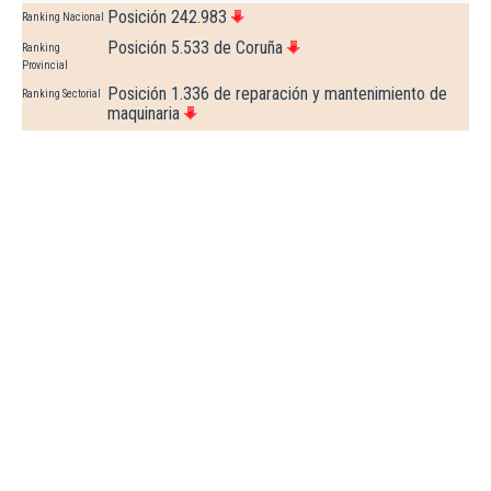
Posición 242.983
Ranking Nacional
Posición 5.533 de Coruña
Ranking
Provincial
Posición 1.336 de reparación y mantenimiento de
Ranking Sectorial
maquinaria