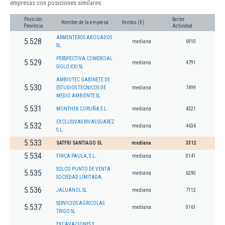
empresas con posiciones similares:
Posición
Sector
Nombre de la empresa
Ventas (€)
Provincia
Actividad
ARMENTEROS ABOGADOS
5.528
mediana
6910
SL.
PERSPECTIVA COMERCIAL
5.529
mediana
4791
SIGLO XXI SL
AMBIOTEC GABINETE DE
5.530
ESTUDIOS TECNICOS DE
mediana
7499
MEDIO AMBIENTE SL
5.531
MONTHEK CORUÑA S.L.
mediana
4321
EXCLUSIVAS RIVAS SUAREZ
5.532
mediana
4634
S.L.
5.533
SATFRI SANTIAGO SL
mediana
3312
5.534
FINCA PAULA, S.L.
mediana
0141
SOLCO PUNTO DE VENTA
5.535
mediana
6290
SOCIEDAD LIMITADA.
5.536
JALUANOL SL
mediana
7112
SERVICIOS AGRICOLAS
5.537
mediana
0161
TRIGO SL
EXCAVACIONES Y