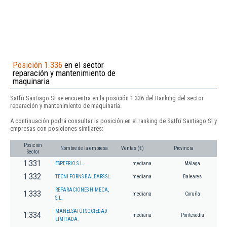
Posición 1.336
en el sector
reparación y mantenimiento de
maquinaria
Satfri Santiago Sl se encuentra en la posición 1.336 del Ranking del sector
reparación y mantenimiento de maquinaria.
A continuación podrá consultar la posición en el ranking de Satfri Santiago Sl y
empresas con posiciones similares:
Posición
Nombre de la empresa
Ventas (€)
Provincia
Sector
1.331
ESPEFRIO S.L.
mediana
Málaga
1.332
TECNI FORNS BALEARS SL.
mediana
Baleares
REPARACIONES HIMECA,
1.333
mediana
Coruña
S.L.
MANELSATUI SOCIEDAD
1.334
mediana
Pontevedra
LIMITADA.