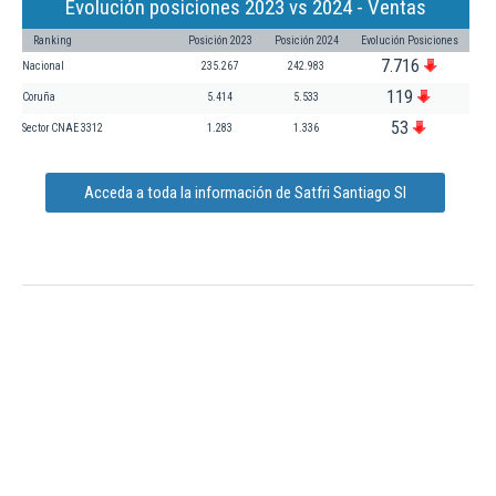
Evolución posiciones 2023 vs 2024 - Ventas
Ranking
Posición 2023
Posición 2024
Evolución Posiciones
7.716
Nacional
235.267
242.983
119
Coruña
5.414
5.533
53
Sector CNAE 3312
1.283
1.336
Acceda a toda la información de Satfri Santiago Sl