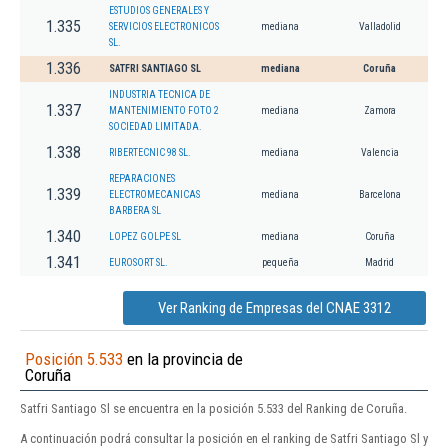
ESTUDIOS GENERALES Y
1.335
SERVICIOS ELECTRONICOS
mediana
Valladolid
SL.
1.336
SATFRI SANTIAGO SL
mediana
Coruña
INDUSTRIA TECNICA DE
1.337
MANTENIMIENTO FOTO 2
mediana
Zamora
SOCIEDAD LIMITADA.
1.338
RIBERTECNIC 98 SL.
mediana
Valencia
REPARACIONES
1.339
ELECTROMECANICAS
mediana
Barcelona
BARBERA SL
1.340
LOPEZ GOLPE SL
mediana
Coruña
1.341
EUROSORT SL.
pequeña
Madrid
Ver Ranking de Empresas del CNAE 3312
Posición 5.533
en la provincia de
Coruña
Satfri Santiago Sl se encuentra en la posición 5.533 del Ranking de Coruña.
A continuación podrá consultar la posición en el ranking de Satfri Santiago Sl y