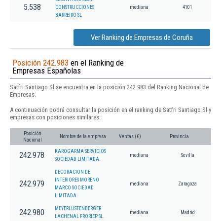
5.538
CONSTRUCCIONES
mediana
4101
BARREIRO SL
Ver Ranking de Empresas de Coruña
Posición 242.983
en el Ranking de
Empresas Españolas
Satfri Santiago Sl se encuentra en la posición 242.983 del Ranking Nacional de
Empresas.
A continuación podrá consultar la posición en el ranking de Satfri Santiago Sl y
empresas con posiciones similares:
Posición
Nombre de la empresa
Ventas (€)
Provincia
Nacional
KAROGARMA SERVICIOS
242.978
mediana
Sevilla
SOCIEDAD LIMITADA.
DECORACION DE
INTERIORES MORENO
242.979
mediana
Zaragoza
MARCO SOCIEDAD
LIMITADA.
MEYERLUSTENBERGER
242.980
mediana
Madrid
LACHENAL FRORIEP SL.