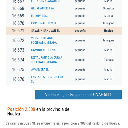
16.667
EL GATO MARAGATO SL.
pequeña
Madrid
16.668
GEURE AMETSA SA
pequeña
Gipuzkoa
16.669
EUROPARIS SL
pequeña
Murcia
16.670
L'ORIGINALE 2021, S.L.
pequeña
Tarragona
16.671
SAVARIN SAN JUAN SL.
pequeña
Huelva
VIU MONTBLANC,
16.672
pequeña
Tarragona
SOCIEDAD LIMITADA.
16.673
KAMINO KITCHEN SL.
pequeña
Madrid
RESTAURANTE LA CURVA
16.674
pequeña
Granada
SOCIEDAD LIMITADA.
16.675
AVANVERA SL.
pequeña
Madrid
LAS TABLAS PUNTO CERO
16.676
pequeña
Madrid
SL.
Ver Ranking de Empresas del CNAE 5611
Posición 2.388
en la provincia de
Huelva
Savarin San Juan Sl. se encuentra en la posición 2.388 del Ranking de Huelva.