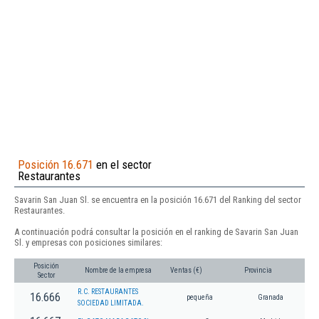
Posición 16.671
en el sector
Restaurantes
Savarin San Juan Sl. se encuentra en la posición 16.671 del Ranking del sector
Restaurantes.
A continuación podrá consultar la posición en el ranking de Savarin San Juan
Sl. y empresas con posiciones similares:
Posición
Nombre de la empresa
Ventas (€)
Provincia
Sector
R.C. RESTAURANTES
16.666
pequeña
Granada
SOCIEDAD LIMITADA.