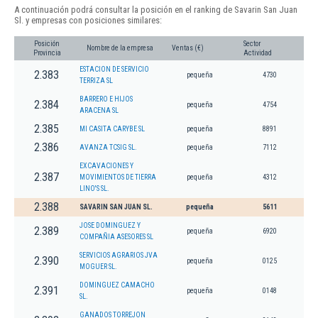
A continuación podrá consultar la posición en el ranking de Savarin San Juan
Sl. y empresas con posiciones similares:
Posición
Sector
Nombre de la empresa
Ventas (€)
Provincia
Actividad
ESTACION DE SERVICIO
2.383
pequeña
4730
TERRIZA SL
BARRERO E HIJOS
2.384
pequeña
4754
ARACENA SL
2.385
MI CASITA CARYBE SL
pequeña
8891
2.386
AVANZA TCSIG SL.
pequeña
7112
EXCAVACIONES Y
2.387
MOVIMIENTOS DE TIERRA
pequeña
4312
LINO'S SL.
2.388
SAVARIN SAN JUAN SL.
pequeña
5611
JOSE DOMINGUEZ Y
2.389
pequeña
6920
COMPAÑIA ASESORES SL
SERVICIOS AGRARIOS JVA
2.390
pequeña
0125
MOGUER SL.
DOMINGUEZ CAMACHO
2.391
pequeña
0148
SL.
GANADOS TORREJON