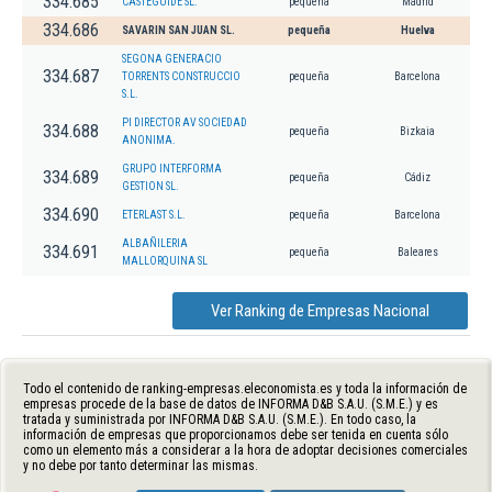
334.685
CASTEGUIDE SL.
pequeña
Madrid
334.686
SAVARIN SAN JUAN SL.
pequeña
Huelva
SEGONA GENERACIO
334.687
TORRENTS CONSTRUCCIO
pequeña
Barcelona
S.L.
PI DIRECTOR AV SOCIEDAD
334.688
pequeña
Bizkaia
ANONIMA.
GRUPO INTERFORMA
334.689
pequeña
Cádiz
GESTION SL.
334.690
ETERLAST S.L.
pequeña
Barcelona
ALBAÑILERIA
334.691
pequeña
Baleares
MALLORQUINA SL
Ver Ranking de Empresas Nacional
Todo el contenido de ranking-empresas.eleconomista.es y toda la información de
empresas procede de la base de datos de INFORMA D&B S.A.U. (S.M.E.) y es
tratada y suministrada por INFORMA D&B S.A.U. (S.M.E.). En todo caso, la
información de empresas que proporcionamos debe ser tenida en cuenta sólo
como un elemento más a considerar a la hora de adoptar decisiones comerciales
y no debe por tanto determinar las mismas.