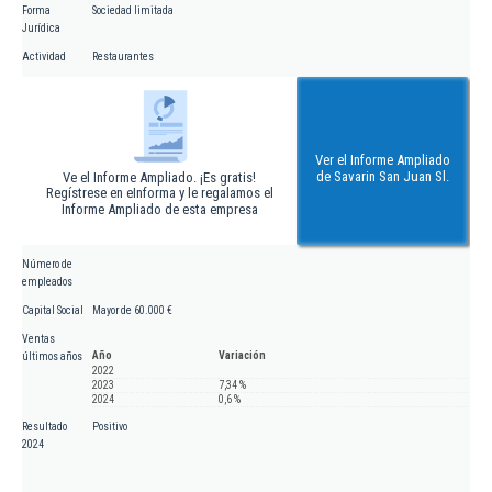
Forma
Sociedad limitada
Jurídica
Actividad
Restaurantes
Ver el Informe Ampliado
de Savarin San Juan Sl.
Ve el Informe Ampliado. ¡Es gratis!
Regístrese en eInforma y le regalamos el
Informe Ampliado de esta empresa
Número de
empleados
Capital Social
Mayor de 60.000 €
Ventas
Año
Variación
últimos años
2022
2023
7,34 %
2024
0,6 %
Resultado
Positivo
2024