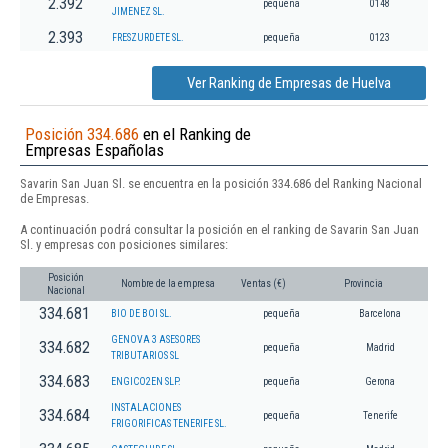
2.392
pequeña
0148
JIMENEZ SL.
2.393
FRESZURDETE SL.
pequeña
0123
Ver Ranking de Empresas de Huelva
Posición 334.686
en el Ranking de
Empresas Españolas
Savarin San Juan Sl. se encuentra en la posición 334.686 del Ranking Nacional
de Empresas.
A continuación podrá consultar la posición en el ranking de Savarin San Juan
Sl. y empresas con posiciones similares:
Posición
Nombre de la empresa
Ventas (€)
Provincia
Nacional
334.681
BIO DE BOI SL.
pequeña
Barcelona
GENOVA 3 ASESORES
334.682
pequeña
Madrid
TRIBUTARIOS SL
334.683
ENGICO2EN SLP.
pequeña
Gerona
INSTALACIONES
334.684
pequeña
Tenerife
FRIGORIFICAS TENERIFE SL.