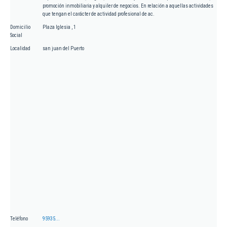
promoción inmobiliaria y alquiler de negocios. En relación a aquellas actividades
que tengan el carácter de actividad profesional de ac.
Domicilio
Plaza Iglesia , 1
Social
Localidad
san juan del Puerto
Teléfono
95935...