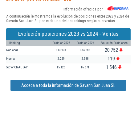
Información ofrecida por
A continuación le mostramos la evolución de posiciones entre 2023 y 2024 de
Savarin San Juan Sl. por cada uno de los rankings según sus ventas:
Evolución posiciones 2023 vs 2024 - Ventas
Ranking
Posición 2023
Posición 2024
Evolución Posiciones
20.752
Nacional
313.934
334.686
119
Huelva
2.269
2.388
1.546
Sector CNAE 5611
15.125
16.671
Acceda a toda la información de Savarin San Juan Sl.