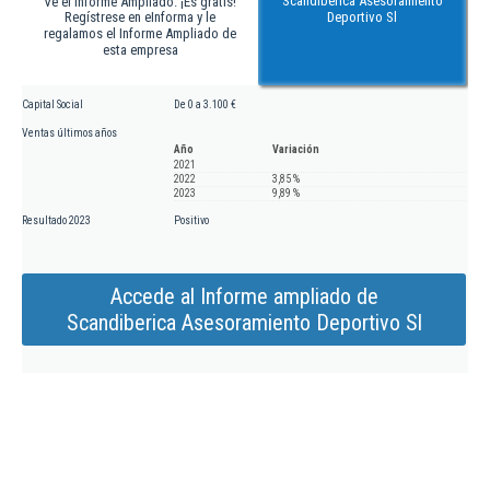
Scandiberica Asesoramiento
Ve el Informe Ampliado. ¡Es gratis!
Regístrese en eInforma y le
Deportivo Sl
regalamos el Informe Ampliado de
esta empresa
Capital Social
De 0 a 3.100 €
Ventas últimos años
Año
Variación
2021
2022
3,85 %
2023
9,89 %
Resultado 2023
Positivo
Accede al Informe ampliado de
Scandiberica Asesoramiento Deportivo Sl