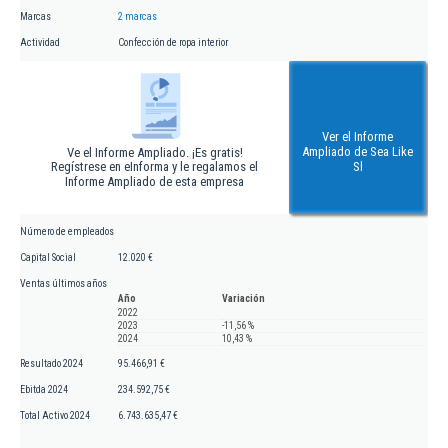
Marcas
2 marcas
Actividad
Confección de ropa interior
Ver el Informe
Ampliado de Sea Like
Ve el Informe Ampliado. ¡Es gratis!
Regístrese en eInforma y le regalamos el
Sl
Informe Ampliado de esta empresa
Número de empleados
Capital Social
12.020 €
Ventas últimos años
Año
Variación
2022
2023
-11,56 %
2024
10,43 %
Resultado 2024
95.466,91 €
Ebitda 2024
234.592,75 €
Total Activo 2024
6.743.635,47 €