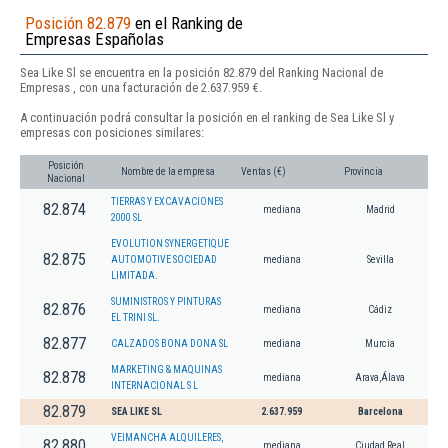
Posición 82.879
en el Ranking de
Empresas Españolas
Sea Like Sl se encuentra en la posición 82.879 del Ranking Nacional de
Empresas , con una facturación de 2.637.959 €.
A continuación podrá consultar la posición en el ranking de Sea Like Sl y
empresas con posiciones similares:
Posición
Nombre de la empresa
Ventas (€)
Provincia
Nacional
TIERRAS Y EXCAVACIONES
82.874
mediana
Madrid
2000 SL
EVOLUTION SYNERGETIQUE
82.875
AUTOMOTIVE SOCIEDAD
mediana
Sevilla
LIMITADA.
SUMINISTROS Y PINTURAS
82.876
mediana
Cádiz
EL TRINI SL.
82.877
CALZADOS BONA DONA SL
mediana
Murcia
MARKETING & MAQUINAS
82.878
mediana
Arava,Álava
INTERNACIONAL S L
82.879
SEA LIKE SL
2.637.959
Barcelona
VEIMANCHA ALQUILERES,
82.880
mediana
Ciudad Real