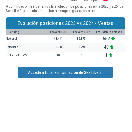
A continuación le mostramos la evolución de posiciones entre 2023 y 2024 de
Sea Like Sl por cada uno de los rankings según sus ventas:
Evolución posiciones 2023 vs 2024 - Ventas
Ranking
Posición 2023
Posición 2024
Evolución Posiciones
552
Nacional
83.431
82.879
49
Barcelona
13.345
13.296
1
Sector CNAE 1422
10
9
Acceda a toda la información de Sea Like Sl