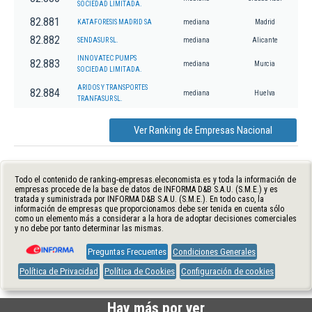
SOCIEDAD LIMITADA.
82.881
KATAFORESIS MADRID SA
mediana
Madrid
82.882
SENDASUR SL.
mediana
Alicante
INNOVATEC PUMPS
82.883
mediana
Murcia
SOCIEDAD LIMITADA.
ARIDOS Y TRANSPORTES
82.884
mediana
Huelva
TRANFASUR SL.
Ver Ranking de Empresas Nacional
Todo el contenido de ranking-empresas.eleconomista.es y toda la información de
empresas procede de la base de datos de INFORMA D&B S.A.U. (S.M.E.) y es
tratada y suministrada por INFORMA D&B S.A.U. (S.M.E.). En todo caso, la
información de empresas que proporcionamos debe ser tenida en cuenta sólo
como un elemento más a considerar a la hora de adoptar decisiones comerciales
y no debe por tanto determinar las mismas.
Preguntas Frecuentes
Condiciones Generales
Política de Privacidad
Política de Cookies
Configuración de cookies
Hay más por ver