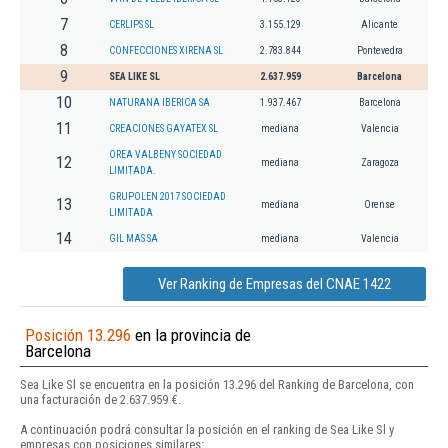
7
CERLIPS SL
3.155.129
Alicante
8
CONFECCIONES XIRENA SL
2.783.844
Pontevedra
9
SEA LIKE SL
2.637.959
Barcelona
10
NATURANA IBERICA SA
1.937.467
Barcelona
11
CREACIONES GAYATEX SL
mediana
Valencia
OREA VALBENY SOCIEDAD
12
mediana
Zaragoza
LIMITADA.
GRUPOLEN 2017 SOCIEDAD
13
mediana
Orense
LIMITADA
14
GIL MAS SA
mediana
Valencia
Ver Ranking de Empresas del CNAE 1422
Posición 13.296
en la provincia de
Barcelona
Sea Like Sl se encuentra en la posición 13.296 del Ranking de Barcelona, con
una facturación de 2.637.959 €.
A continuación podrá consultar la posición en el ranking de Sea Like Sl y
empresas con posiciones similares: