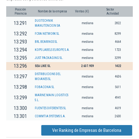
Posición
Sector
Nombre de la empresa
Ventas (€)
Provincia
Actividad
DUOTECHNIK
13.291
mediana
2822
MANUTENCION SA
13.292
FCRA NETWORK SL
mediana
8299
13.293
BRL BEARINGS SL
mediana
4664
13.294
KOPS LABELS EUROPE S.A.
mediana
1723
13.295
JUST PACKAGING SL.
mediana
3299
13.296
SEA LIKE SL
2.637.959
1422
DISTRIBUCIONS DEL
13.297
mediana
4636
MOIANES SL
13.298
FOBACONA SL
mediana
5611
MARINE MAIN LOGISTICS
13.299
mediana
4941
S.L.
13.300
FUENTES DIFERENTES SL
mediana
4619
13.301
COMMTIA SYSTEMS S.A.
mediana
2630
Ver Ranking de Empresas de Barcelona