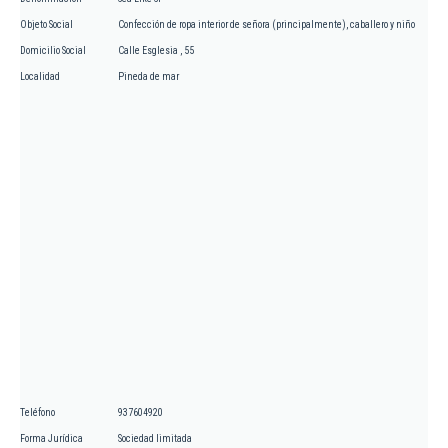
Objeto Social
Confección de ropa interior de señora (principalmente), caballero y niño
Domicilio Social
Calle Esglesia , 55
Localidad
Pineda de mar
Teléfono
937604920
Forma Jurídica
Sociedad limitada