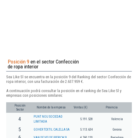
Posición 9
en el sector Confección
de ropa interior
Sea Like Sl se encuentra en la posición 9 del Ranking del sector Confección de
ropa interior, con una facturación de 2.637.959 €.
A continuación podrá consultar la posición en el ranking de Sea Like Sl y
empresas con posiciones similares:
Posición
Nombre de la empresa
Ventas (€)
Provincia
Sector
PUNT NOU SOCIEDAD
4
5.191.528
Valencia
LIMITADA
5
GOHER TEXTIL CALELLA SA
5.113.634
Gerona
6
VAN DE VELDE IBERICA SL
4.760.120
Barcelona