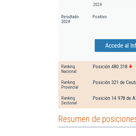
2024
Resultado
Positivo
2024
Accede al In
Posición 480.318
Ranking
Nacional
Posición 321 de Ceut
Ranking
Provincial
Posición 14.978 de Al
Ranking
Sectorial
Resumen de posiciones