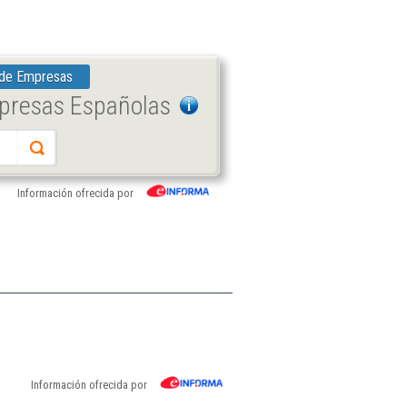
 de Empresas
mpresas Españolas
Información ofrecida por
Información ofrecida por