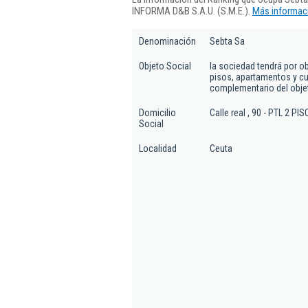
INFORMA D&B S.A.U. (S.M.E.).
Más informaci
Denominación
Sebta Sa
Objeto Social
la sociedad tendrá por ob
pisos, apartamentos y cu
complementario del objet
Domicilio
Calle real , 90 - PTL 2 PI
Social
Localidad
Ceuta