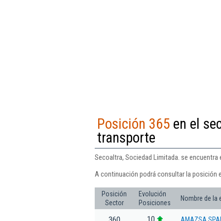
Posición 365
en el sec
transporte
Secoaltra, Sociedad Limitada. se encuentra e
A continuación podrá consultar la posición 
Posición
Evolución
Nombre de la
Sector
Posiciones
10
360
AMAZSA SPAI