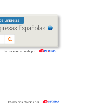
 de Empresas
mpresas Españolas
Información ofrecida por
Información ofrecida por