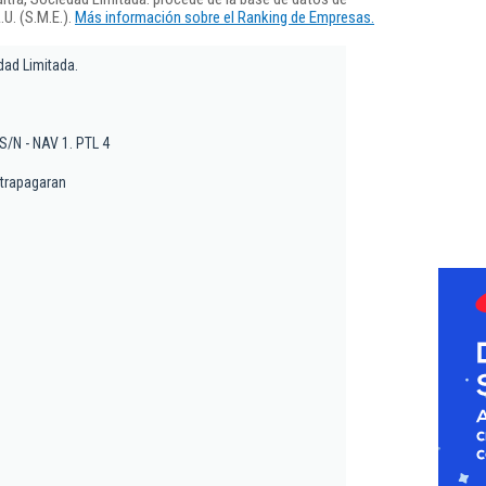
U. (S.M.E.).
Más información sobre el Ranking de Empresas.
dad Limitada.
 S/N - NAV 1. PTL 4
-trapagaran