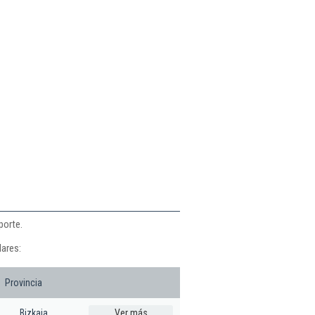
porte.
lares:
Provincia
Bizkaia
Ver más