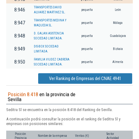
TRANSPORTES DAVID
8.946
pequeña
León
ALVAREZ MARTINEZ SL.
TRANSPORTES MEDINA Y
8.947
pequeña
Málaga
MAQUEDA SL.
D. GALAN ASISTENCIA
8.948
pequeña
Guadalajara
SOCIEDAD LIMITADA.
DIS-BOX SOCIEDAD
8.949
pequeña
Bizkaia
LIMITADA.
FAMILIA VIUDEZ CABRERA
8.950
pequeña
Almería
SOCIEDAD LIMITADA.
Ver Ranking de Empresas del CNAE 4941
Posición 8.418
en la provincia de
Sevilla
Seditra Sl se encuentra en la posición 8.418 del Ranking de Sevilla.
A continuación podrá consultar la posición en el ranking de Seditra Sl y
empresas con posiciones similares:
Posición
Sector
Nombre de la empresa
Ventas (€)
Provincia
Actividad