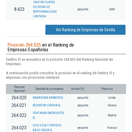
CAFE PA CUATRO
SOCIEDAD DE
8.423
pequeña
5630
RESPONSABILIDAD
LIMITADA.
Ver Ranking de Empresas de Sevilla
Posición 264.025
en el Ranking de
Empresas Españolas
Seditra Sl se encuentra en la posición 264.025 del Ranking Nacional de
Empresas.
A continuación podrá consultar la posición en el ranking de Seditra Sl y
empresas con posiciones similares:
Posición
Nombre de la empresa
Ventas (€)
Provincia
Nacional
264.020
RAMADERIA BARMOR SL.
pequeña
Lérida
264.021
REGSISTEM GIRONA SL.
pequeña
Gerona
VENTANAS EMERGENTES
264.022
pequeña
Madrid
SL.
ECOLOGIA Y VERTIDOS
264.023
pequeña
Huesca
BAJO CINCA SL