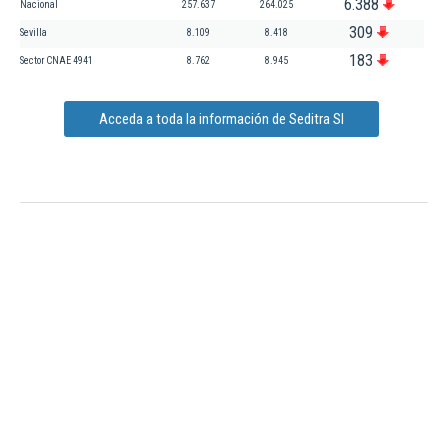
6.388
Nacional
257.637
264.025
309
Sevilla
8.109
8.418
183
Sector CNAE 4941
8.762
8.945
Acceda a toda la información de Seditra Sl