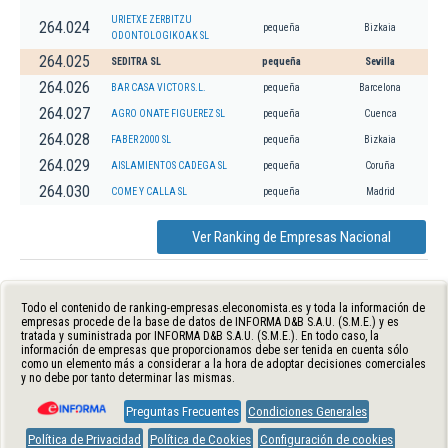
URIETXE ZERBITZU
264.024
pequeña
Bizkaia
ODONTOLOGIKOAK SL
264.025
SEDITRA SL
pequeña
Sevilla
264.026
BAR CASA VICTOR S.L.
pequeña
Barcelona
264.027
AGRO ONATE FIGUEREZ SL
pequeña
Cuenca
264.028
FABER 2000 SL
pequeña
Bizkaia
264.029
AISLAMIENTOS CADEGA SL
pequeña
Coruña
264.030
COME Y CALLA SL
pequeña
Madrid
Ver Ranking de Empresas Nacional
Todo el contenido de ranking-empresas.eleconomista.es y toda la información de
empresas procede de la base de datos de INFORMA D&B S.A.U. (S.M.E.) y es
tratada y suministrada por INFORMA D&B S.A.U. (S.M.E.). En todo caso, la
información de empresas que proporcionamos debe ser tenida en cuenta sólo
como un elemento más a considerar a la hora de adoptar decisiones comerciales
y no debe por tanto determinar las mismas.
Preguntas Frecuentes
Condiciones Generales
Política de Privacidad
Política de Cookies
Configuración de cookies