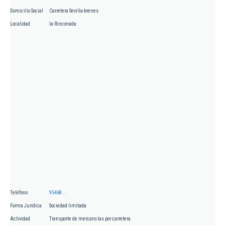
Domicilio Social
Carretera Sevilla-brenes
Localidad
la Rinconada
Teléfono
95468...
Forma Jurídica
Sociedad limitada
Actividad
Transporte de mercancías por carretera