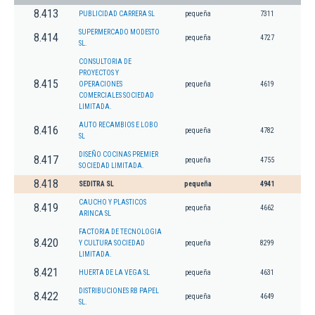
8.413
PUBLICIDAD CARRERA SL
pequeña
7311
SUPERMERCADO MODESTO
8.414
pequeña
4727
SL.
CONSULTORIA DE
PROYECTOS Y
8.415
OPERACIONES
pequeña
4619
COMERCIALES SOCIEDAD
LIMITADA.
AUTO RECAMBIOS E LOBO
8.416
pequeña
4782
SL
DISEÑO COCINAS PREMIER
8.417
pequeña
4755
SOCIEDAD LIMITADA.
8.418
SEDITRA SL
pequeña
4941
CAUCHO Y PLASTICOS
8.419
pequeña
4662
ARINCA SL
FACTORIA DE TECNOLOGIA
8.420
Y CULTURA SOCIEDAD
pequeña
8299
LIMITADA.
8.421
HUERTA DE LA VEGA SL
pequeña
4631
DISTRIBUCIONES RB PAPEL
8.422
pequeña
4649
SL.