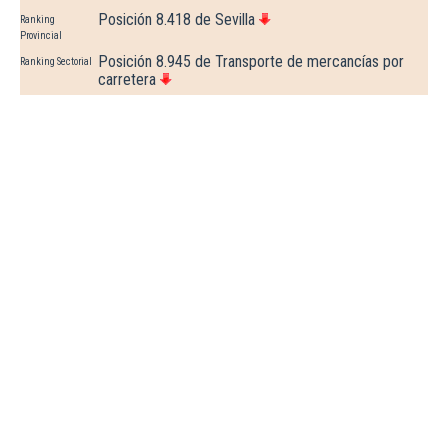
Posición 8.418 de Sevilla
Ranking
Provincial
Posición 8.945 de Transporte de mercancías por
Ranking Sectorial
carretera