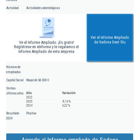
Actividad
Actividades odontológicas
Ver el Informe Ampliado
de Sedona Dent Slu
Ve el Informe Ampliado. ¡Es gratis!
Regístrese en eInforma y le regalamos el
Informe Ampliado de esta empresa
Número de
empleados
Capital Social
Mayor de 60.000 €
Ventas
Año
Variación
últimos años
2022
2023
-8,16 %
2024
6,22 %
Resultado
Positivo
2024