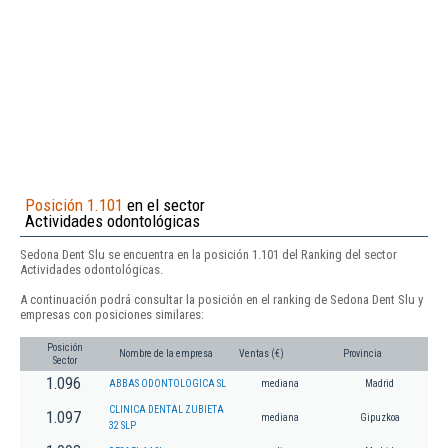
Posición 1.101
en el sector
Actividades odontológicas
Sedona Dent Slu se encuentra en la posición 1.101 del Ranking del sector
Actividades odontológicas.
A continuación podrá consultar la posición en el ranking de Sedona Dent Slu y
empresas con posiciones similares:
Posición
Nombre de la empresa
Ventas (€)
Provincia
Sector
1.096
ABBAS ODONTOLOGICA SL
mediana
Madrid
CLINICA DENTAL ZUBIETA
1.097
mediana
Gipuzkoa
32 SLP