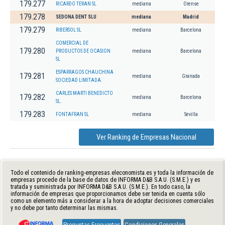
179.277
RICARDO TERAN SL
mediana
Orense
179.278
SEDONA DENT SLU
mediana
Madrid
179.279
RIBERSOL SL
mediana
Barcelona
COMERCIAL DE
179.280
PRODUCTOS DE OCASION
mediana
Barcelona
SL
ESPARRAGOS CHAUCHINA
179.281
mediana
Granada
SOCIEDAD LIMITADA.
CARLES MARTI BENEDICTO
179.282
mediana
Barcelona
SL.
179.283
FONTAFRAN SL
mediana
Sevilla
Ver Ranking de Empresas Nacional
Todo el contenido de ranking-empresas.eleconomista.es y toda la información de
empresas procede de la base de datos de INFORMA D&B S.A.U. (S.M.E.) y es
tratada y suministrada por INFORMA D&B S.A.U. (S.M.E.). En todo caso, la
información de empresas que proporcionamos debe ser tenida en cuenta sólo
como un elemento más a considerar a la hora de adoptar decisiones comerciales
y no debe por tanto determinar las mismas.
Preguntas Frecuentes
Condiciones Generales