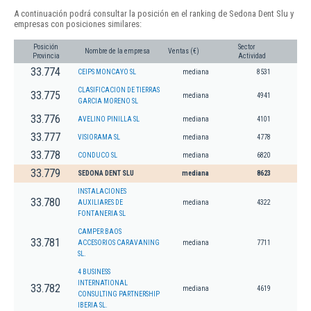
A continuación podrá consultar la posición en el ranking de Sedona Dent Slu y
empresas con posiciones similares:
Posición
Sector
Nombre de la empresa
Ventas (€)
Provincia
Actividad
33.774
CEIPS MONCAYO SL
mediana
8531
CLASIFICACION DE TIERRAS
33.775
mediana
4941
GARCIA MORENO SL
33.776
AVELINO PINILLA SL
mediana
4101
33.777
VISIORAMA SL
mediana
4778
33.778
CONDUCO SL
mediana
6820
33.779
SEDONA DENT SLU
mediana
8623
INSTALACIONES
33.780
AUXILIARES DE
mediana
4322
FONTANERIA SL
CAMPER BAOS
33.781
ACCESORIOS CARAVANING
mediana
7711
SL.
4 BUSINESS
INTERNATIONAL
33.782
mediana
4619
CONSULTING PARTNERSHIP
IBERIA SL.