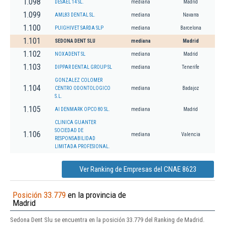
1.098
DESAEL 14 SL.
mediana
Madrid
1.099
AML83 DENTAL SL.
mediana
Navarra
1.100
PUIGHIVET SARDA SLP
mediana
Barcelona
1.101
SEDONA DENT SLU
mediana
Madrid
1.102
NOXADENT SL
mediana
Madrid
1.103
DIPPAR DENTAL GROUP SL
mediana
Tenerife
GONZALEZ COLOMER
1.104
CENTRO ODONTOLOGICO
mediana
Badajoz
S.L.
1.105
AI DENMARK OPCO 80 SL.
mediana
Madrid
CLINICA GUANTER
SOCIEDAD DE
1.106
mediana
Valencia
RESPONSABILIDAD
LIMITADA PROFESIONAL.
Ver Ranking de Empresas del CNAE 8623
Posición 33.779
en la provincia de
Madrid
Sedona Dent Slu se encuentra en la posición 33.779 del Ranking de Madrid.