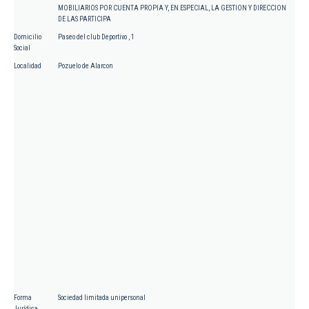
MOBILIARIOS POR CUENTA PROPIA Y, EN ESPECIAL, LA GESTION Y DIRECCION
DE LAS PARTICIPA
Domicilio
Paseo del club Deportivo , 1
Social
Localidad
Pozuelo de Alarcon
Forma
Sociedad limitada unipersonal
Jurídica