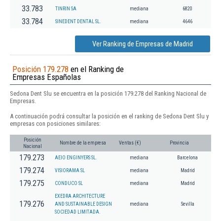
33.783
TINRIN SA
mediana
6820
33.784
SINEDENT DENTAL SL.
mediana
4646
Ver Ranking de Empresas de Madrid
Posición 179.278
en el Ranking de
Empresas Españolas
Sedona Dent Slu se encuentra en la posición 179.278 del Ranking Nacional de
Empresas.
A continuación podrá consultar la posición en el ranking de Sedona Dent Slu y
empresas con posiciones similares:
Posición
Nombre de la empresa
Ventas (€)
Provincia
Nacional
179.273
AEIO ENGINYERS SL.
mediana
Barcelona
179.274
VISIORAMA SL
mediana
Madrid
179.275
CONDUCO SL
mediana
Madrid
EXEDRA ARCHITECTURE
179.276
AND SUSTAINABLE DESIGN
mediana
Sevilla
SOCIEDAD LIMITADA.