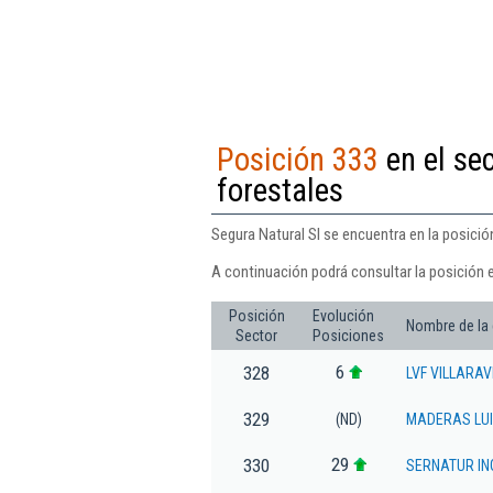
Posición 333
en el sec
forestales
Segura Natural Sl se encuentra en la posición
A continuación podrá consultar la posición e
Posición
Evolución
Nombre de la
Sector
Posiciones
6
328
LVF VILLARAV
329
(ND)
MADERAS LUI
29
330
SERNATUR ING