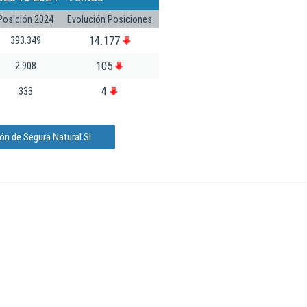
Posición 2024
Evolución Posiciones
14.177
393.349
105
2.908
4
333
ón de Segura Natural Sl