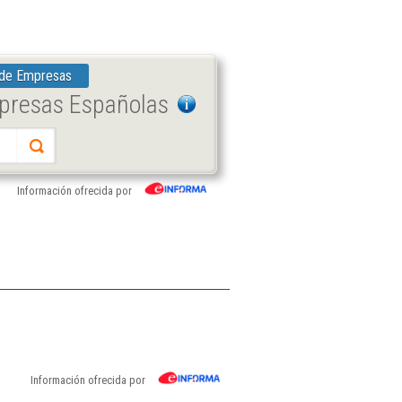
 de Empresas
mpresas Españolas
Información ofrecida por
Información ofrecida por