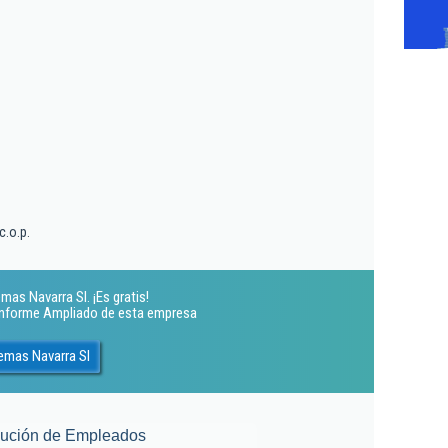
s
c.o.p.
as Navarra Sl. ¡Es gratis!
 Informe Ampliado de esta empresa
emas Navarra Sl
lución de Empleados