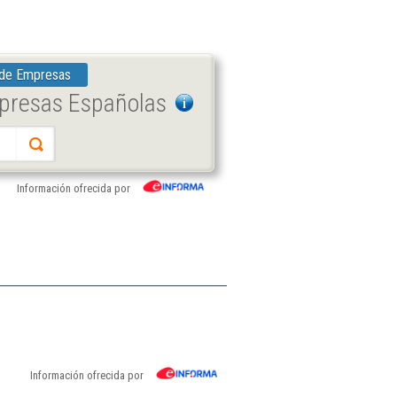
 de Empresas
mpresas Españolas
Información ofrecida por
Información ofrecida por