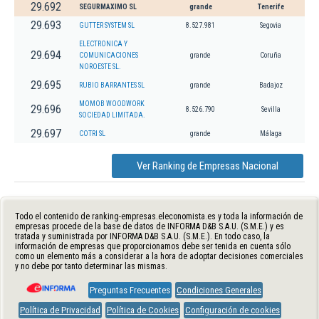
29.692
SEGURMAXIMO SL
grande
Tenerife
29.693
GUTTER SYSTEM SL
8.527.981
Segovia
ELECTRONICA Y
29.694
COMUNICACIONES
grande
Coruña
NOROESTE SL.
29.695
RUBIO BARRANTES SL
grande
Badajoz
MOMOB WOODWORK
29.696
8.526.790
Sevilla
SOCIEDAD LIMITADA.
29.697
COTRI SL
grande
Málaga
Ver Ranking de Empresas Nacional
Todo el contenido de ranking-empresas.eleconomista.es y toda la información de
empresas procede de la base de datos de INFORMA D&B S.A.U. (S.M.E.) y es
tratada y suministrada por INFORMA D&B S.A.U. (S.M.E.). En todo caso, la
información de empresas que proporcionamos debe ser tenida en cuenta sólo
como un elemento más a considerar a la hora de adoptar decisiones comerciales
y no debe por tanto determinar las mismas.
Preguntas Frecuentes
Condiciones Generales
Política de Privacidad
Política de Cookies
Configuración de cookies