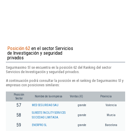
Posición 62
en el sector Servicios
de Investigación y seguridad
privados
Segurmaximo Sl se encuentra en la posición 62 del Ranking del sector
Servicios de Investigación y seguridad privados.
A continuación podrá consultar la posición en el ranking de Segurmaximo Sl y
empresas con posiciones similares:
Posición
Nombre de la empresa
Ventas (€)
Provincia
Sector
57
MED SEGURIDAD SAU
grande
Valencia
SURESTE FACILITY SERVICES
58
grande
Murcia
SOCIEDAD LIMITADA.
59
ENERPRO SL
grande
Barcelona