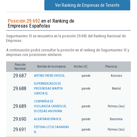
Ver Ranking de Empresas de Tenerife
Posición 29.692
en el Ranking de
Empresas Españolas
Segurmaximo Sl se encuentra en la posición 29.692 del Ranking Nacional de
Empresas.
A continuación podrá consultar la posición en el ranking de Segurmaximo Sl y
empresas con posiciones similares:
Posición
Nombre de la empresa
Ventas (€)
Provincia
Nacional
29.687
ARTIME FREIRE HNOS SL.
grande
Asturias
SUPERMERCADOS DE
29.688
PROXIMIDAD MARTIN
grande
Madrid
GARCIA SL.
COMPAÑIA DE
29.689
VIGILANCIA CANSEGUR,
grande
Palmas (las)
SOCIEDAD ANONIMA.
29.690
ALBATRANS SPAIN SL
grande
Barcelona
FESTINA-LOTUS CANARIAS
29.691
grande
Palmas (las)
SL