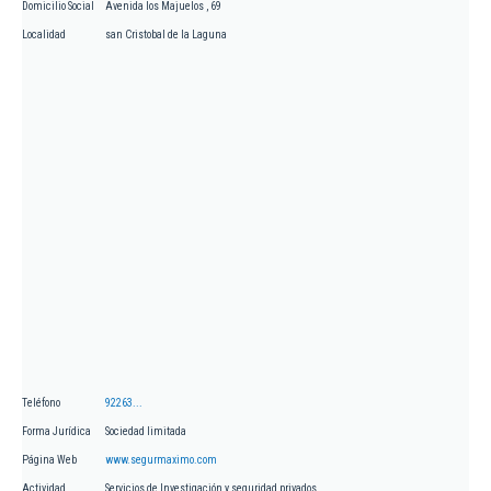
Domicilio Social
Avenida los Majuelos , 69
Localidad
san Cristobal de la Laguna
Teléfono
92263...
Forma Jurídica
Sociedad limitada
Página Web
www.segurmaximo.com
Actividad
Servicios de Investigación y seguridad privados