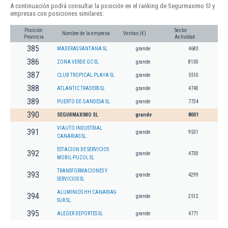
A continuación podrá consultar la posición en el ranking de Segurmaximo Sl y
empresas con posiciones similares:
Posición
Sector
Nombre de la empresa
Ventas (€)
Provincia
Actividad
385
MADERAS SANTANA SL
grande
4683
386
ZONA VERDE GC SL
grande
8130
387
CLUB TROPICAL PLAYA SL
grande
5510
388
ATLANTIC TRADERS SL
grande
4740
389
PUERTO DE GANDESA SL
grande
7734
390
SEGURMAXIMO SL
grande
8001
VIAUTO INDUSTRIAL
391
grande
9531
CANARIAS SL.
ESTACION DE SERVICIOS
392
grande
4730
MOBIL-PUZOL SL
TRANSFORMACIONES Y
393
grande
4299
SERVICIOS SL
ALUMINIOS HH CANARIAS-
394
grande
2512
SUR SL.
395
ALEGER DEPORTES SL
grande
4771