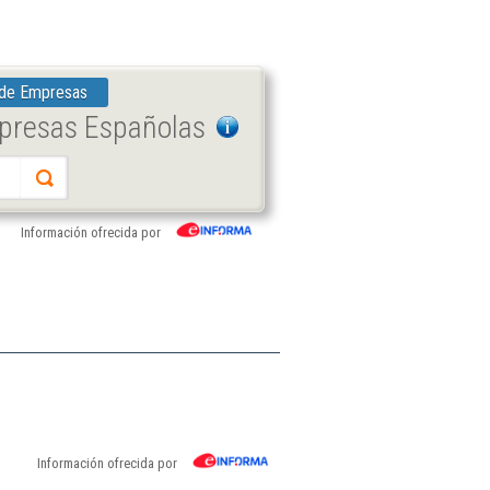
 de Empresas
mpresas Españolas
Información ofrecida por
Información ofrecida por