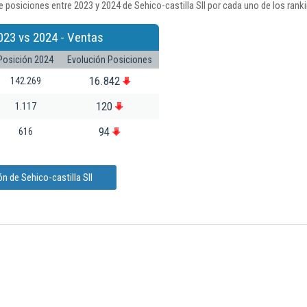
 posiciones entre 2023 y 2024 de Sehico-castilla Sll por cada uno de los rank
023 vs 2024 - Ventas
Posición 2024
Evolución Posiciones
16.842
142.269
120
1.117
94
616
n de Sehico-castilla Sll