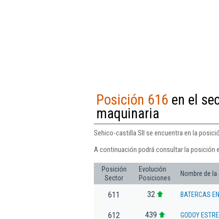
Posición 616
en el se
maquinaria
Sehico-castilla Sll se encuentra en la posic
A continuación podrá consultar la posición e
Posición
Evolución
Nombre de la
Sector
Posiciones
32
611
BATERCAS EN
439
612
GODOY ESTRE