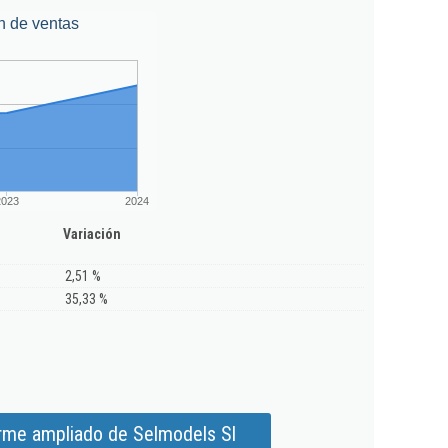
n de ventas
2023
2024
Variación
2,51 %
35,33 %
orme ampliado de Selmodels Sl