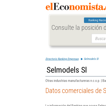
Ranking Nacio
Consulte la posición
Buscar:
Directorio Ranking Empresas
Selmodels Sl
Selmodels Sl
Otras industrias manufactureras n.c.o.p. | B
Datos comerciales de 
La información del Ranking que ocupa Selmod