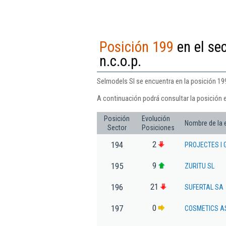
Posición 199
en el se
n.c.o.p.
Selmodels Sl se encuentra en la posición 199
A continuación podrá consultar la posición 
Posición
Evolución
Nombre de la
Sector
Posiciones
2
194
PROJECTES I 
9
195
ZURITU SL
21
196
SUFERTAL SA
0
197
COSMETICS A