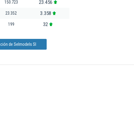
23.456
150.723
3.358
23.352
32
199
ación de Selmodels Sl