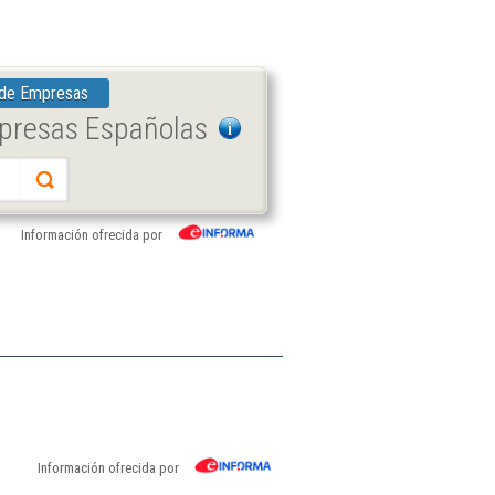
 de Empresas
mpresas Españolas
Información ofrecida por
Información ofrecida por