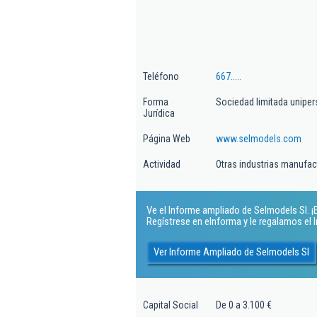
Teléfono
667.....
Forma
Sociedad limitada uniper
Jurídica
Página Web
www.selmodels.com
Actividad
Otras industrias manufact
Ve el Informe ampliado de Selmodels Sl. ¡E
Regístrese en eInforma y le regalamos el
Ver Informe Ampliado de Selmodels Sl
Capital Social
De 0 a 3.100 €