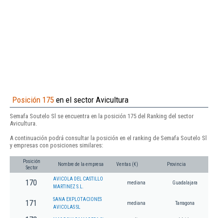
Posición 175
en el sector Avicultura
Semafa Soutelo Sl se encuentra en la posición 175 del Ranking del sector
Avicultura.
A continuación podrá consultar la posición en el ranking de Semafa Soutelo Sl
y empresas con posiciones similares:
Posición
Nombre de la empresa
Ventas (€)
Provincia
Sector
AVICOLA DEL CASTILLO
170
mediana
Guadalajara
MARTINEZ S.L.
SANA EXPLOTACIONES
171
mediana
Tarragona
AVICOLAS SL