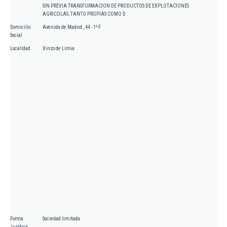
SIN PREVIA TRANSFORMACION DE PRODUCTOS DE EXPLOTACIONES
AGRICOLAS, TANTO PROPIAS COMO D
Domicilio
Avenida de Madrid , 44 - 1º F
Social
Localidad
Xinzo de Limia
Forma
Sociedad limitada
Jurídica