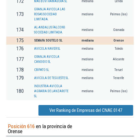
172
MAS BOVI RAMADERA SL
mediana
Lérida
GRANJA AVICOLA LAS
173
ROSAS SOCIEDAD
mediana
Palmas (las)
LIMITADA.
AL-ANDALUS FALCONS
174
mediana
Granada
SOCIEDAD LIMITADA.
175
SEMAFA SOUTELO SL
mediana
Orense
176
AVICOLA NAVER SL
mediana
Toledo
GRANJA AVICOLA
177
mediana
Alicante
CANDIDO SL
178
CRIPATO SL
mediana
Teruel
179
AVICOLA DE TEGUESTE SL.
mediana
Tenerife
INDUSTRIA AVICOLA
180
AGRARIA DE LANZAROTE
mediana
Palmas (las)
SL
Ver Ranking de Empresas del CNAE 0147
Posición 616
en la provincia de
Orense