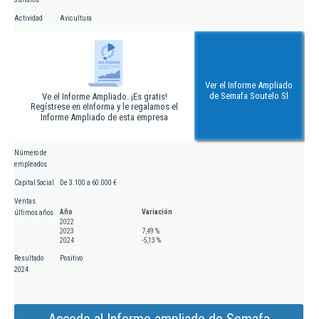
Actividad
Avicultura
Ver el Informe Ampliado
de Semafa Soutelo Sl
Ve el Informe Ampliado. ¡Es gratis!
Regístrese en eInforma y le regalamos el
Informe Ampliado de esta empresa
Número de
empleados
Capital Social
De 3.100 a 60.000 €
Ventas
Año
Variación
últimos años
2022
2023
7,49 %
2024
-5,13 %
Resultado
Positivo
2024