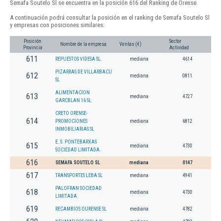
Semafa Soutelo Sl se encuentra en la posición 616 del Ranking de Orense.
A continuación podrá consultar la posición en el ranking de Semafa Soutelo Sl
y empresas con posiciones similares:
Posición
Sector
Nombre de la empresa
Ventas (€)
Provincia
Actividad
611
REPUESTOS VIDESA SL.
mediana
4614
PIZARRAS DE VILLARBACU
612
mediana
0811
SL
ALIMENTACION
613
mediana
4727
GARCBLAN 16 SL.
CRETO ORENSE-
614
PROMOCIONES
mediana
6812
INMOBILIARIAS SL
E. S. PONTEBARXAS
615
mediana
4730
SOCIEDAD LIMITADA.
616
SEMAFA SOUTELO SL
mediana
0147
617
TRANSPORTES LEBA SL
mediana
4941
PALOFRAN SOCIEDAD
618
mediana
4730
LIMITADA.
619
RECAMBIOS OURENSE SL
mediana
4782