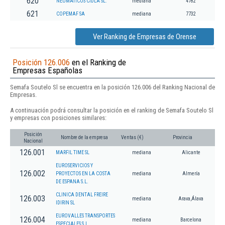
620
NEUMATICOS CIDLA SL.
mediana
4782
621
COPEMAF SA
mediana
7732
Ver Ranking de Empresas de Orense
Posición 126.006
en el Ranking de
Empresas Españolas
Semafa Soutelo Sl se encuentra en la posición 126.006 del Ranking Nacional de
Empresas.
A continuación podrá consultar la posición en el ranking de Semafa Soutelo Sl
y empresas con posiciones similares:
Posición
Nombre de la empresa
Ventas (€)
Provincia
Nacional
126.001
MARFIL TIME SL
mediana
Alicante
EUROSERVICIOS Y
126.002
PROYECTOS EN LA COSTA
mediana
Almería
DE ESPANA S.L.
CLINICA DENTAL FREIRE
126.003
mediana
Arava,Álava
IDIRIN SL
EUROVALLES TRANSPORTES
126.004
mediana
Barcelona
ESPECIALES S.L.