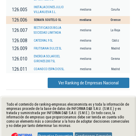
INSTALACIONES JULIO
126.005
mediana
Coruña
VILLANUEVA S.L.
126.006
SEMAFA SOUTELO SL
mediana
Orense
RECTIFICADOS RIOJA
126.007
mediana
La Rioja
SOCIEDAD LIMITADA
126.008
CATEDRAL 9 SL
mediana
Cádiz
126.009
FRUTISANA DULCE SL
mediana
Madrid
ENERGIA SOLAR DEL
126.010
mediana
Gerona
GIRONES 2007 SL
126.011
COANDCO ESPACIOS SL.
mediana
Madrid
Ver Ranking de Empresas Nacional
Todo el contenido de ranking-empresas.eleconomista.es y toda la información de
empresas procede de la base de datos de INFORMA D&B S.A.U. (S.M.E.) y es
tratada y suministrada por INFORMA D&B S.A.U. (S.M.E.). En todo caso, la
información de empresas que proporcionamos debe ser tenida en cuenta sólo
como un elemento más a considerar a la hora de adoptar decisiones comerciales
y no debe por tanto determinar las mismas.
Preguntas Frecuentes
Condiciones Generales