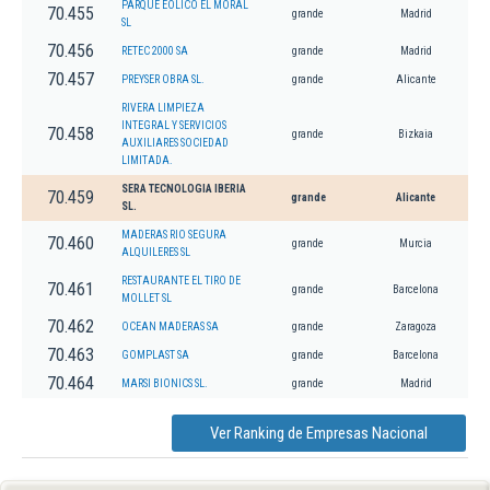
PARQUE EOLICO EL MORAL
70.455
grande
Madrid
SL
70.456
RETEC 2000 SA
grande
Madrid
70.457
PREYSER OBRA SL.
grande
Alicante
RIVERA LIMPIEZA
INTEGRAL Y SERVICIOS
70.458
grande
Bizkaia
AUXILIARES SOCIEDAD
LIMITADA.
SERA TECNOLOGIA IBERIA
70.459
grande
Alicante
SL.
MADERAS RIO SEGURA
70.460
grande
Murcia
ALQUILERES SL
RESTAURANTE EL TIRO DE
70.461
grande
Barcelona
MOLLET SL
70.462
OCEAN MADERAS SA
grande
Zaragoza
70.463
GOMPLAST SA
grande
Barcelona
70.464
MARSI BIONICS SL.
grande
Madrid
Ver Ranking de Empresas Nacional