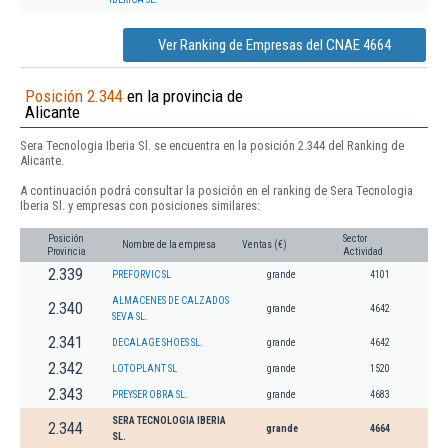
Ver Ranking de Empresas del CNAE 4664
Posición 2.344
en la provincia de
Alicante
Sera Tecnologia Iberia Sl. se encuentra en la posición 2.344 del Ranking de
Alicante.
A continuación podrá consultar la posición en el ranking de Sera Tecnologia
Iberia Sl. y empresas con posiciones similares:
Posición
Sector
Nombre de la empresa
Ventas (€)
Provincia
Actividad
2.339
PREFORVIC SL
grande
4101
ALMACENES DE CALZADOS
2.340
grande
4642
SEVA SL.
2.341
DECALAGE SHOES SL.
grande
4642
2.342
LOTOPLANT SL
grande
1520
2.343
PREYSER OBRA SL.
grande
4683
SERA TECNOLOGIA IBERIA
2.344
grande
4664
SL.