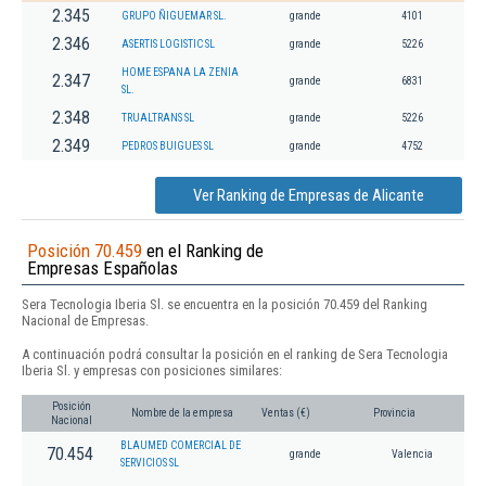
2.345
GRUPO ÑIGUEMAR SL.
grande
4101
2.346
ASERTIS LOGISTIC SL
grande
5226
HOME ESPANA LA ZENIA
2.347
grande
6831
SL.
2.348
TRUALTRANS SL
grande
5226
2.349
PEDROS BUIGUES SL
grande
4752
Ver Ranking de Empresas de Alicante
Posición 70.459
en el Ranking de
Empresas Españolas
Sera Tecnologia Iberia Sl. se encuentra en la posición 70.459 del Ranking
Nacional de Empresas.
A continuación podrá consultar la posición en el ranking de Sera Tecnologia
Iberia Sl. y empresas con posiciones similares:
Posición
Nombre de la empresa
Ventas (€)
Provincia
Nacional
BLAUMED COMERCIAL DE
70.454
grande
Valencia
SERVICIOS SL