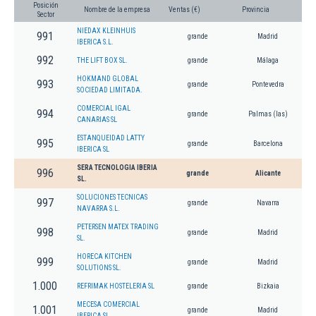
Posición
Nombre de la empresa
Ventas (€)
Provincia
Sector
NIEDAX KLEINHUIS
991
grande
Madrid
IBERICA S.L.
992
THE LIFT BOX SL.
grande
Málaga
HOKMAND GLOBAL
993
grande
Pontevedra
SOCIEDAD LIMITADA.
COMERCIAL IGAL
994
grande
Palmas (las)
CANARIAS SL
ESTANQUEIDAD LATTY
995
grande
Barcelona
IBERICA SL
SERA TECNOLOGIA IBERIA
996
grande
Alicante
SL.
SOLUCIONES TECNICAS
997
grande
Navarra
NAVARRA S.L.
PETERSEN MATEX TRADING
998
grande
Madrid
SL.
HORECA KITCHEN
999
grande
Madrid
SOLUTIONS SL.
1.000
REFRIMAK HOSTELERIA SL
grande
Bizkaia
MECESA COMERCIAL
1.001
grande
Madrid
IBERICA SL.