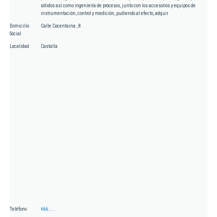
sólidos así como ingeniería de procesos, junto con los accesorios y equipos de
instrumentación, control y medición, pudiendo al efecto, adquir
Domicilio
Calle Cocentaina , 8
Social
Localidad
Castalla
Teléfono
666.....