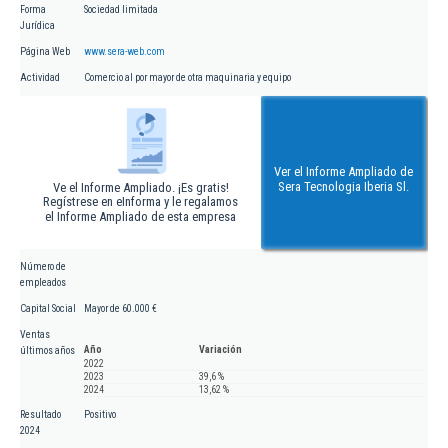
Forma
Sociedad limitada
Jurídica
Página Web
www.sera-web.com
Actividad
Comercio al por mayor de otra maquinaria y equipo
Ver el Informe Ampliado de
Sera Tecnologia Iberia Sl.
Ve el Informe Ampliado. ¡Es gratis!
Regístrese en eInforma y le regalamos
el Informe Ampliado de esta empresa
Número de
empleados
Capital Social
Mayor de 60.000 €
Ventas
Año
Variación
últimos años
2022
2023
39,6 %
2024
13,62 %
Resultado
Positivo
2024