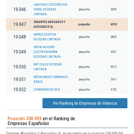
LANCHAZO DECORACION
19.046
FERIAL SOCIEDAD
pequeña
4399
LIMITADA.
SERANTES ABOGADOS Y
19.047
pequeña
6910
ASOCIADOS SL.
IMPROLOGISTICA
19.048
pequeña
6820
SOCIEDAD LIMITADA.
INSTALACIONES
19.049
ELECTRICAS MIRSA
pequeña
4321
SOCIEDAD LIMITADA.
ART CHULE SOCIEDAD
19.050
pequeña
9013
LIMITADA.
RESTAURANTE HERMANOS
19.051
pequeña
5611
EIBA SL
19.052
CHIMENEAS ROCA SL
pequeña
4752
Ver Ranking de Empresas de Valencia
Posición 338.009
en el Ranking de
Empresas Españolas
Serantes Abogados Y Asociados Sl. se encuentra en la posición 338.009 del