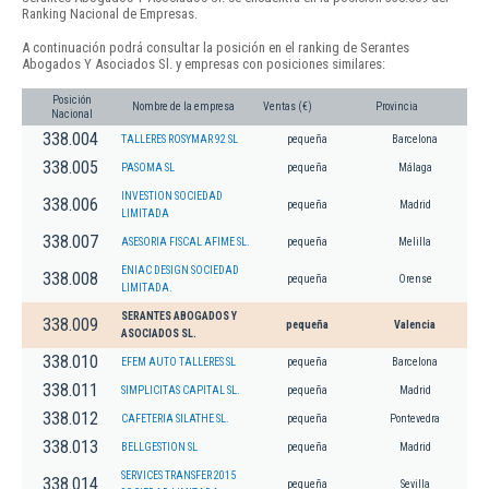
Ranking Nacional de Empresas.
A continuación podrá consultar la posición en el ranking de Serantes
Abogados Y Asociados Sl. y empresas con posiciones similares:
Posición
Nombre de la empresa
Ventas (€)
Provincia
Nacional
338.004
TALLERES ROSYMAR 92 SL
pequeña
Barcelona
338.005
PASOMA SL
pequeña
Málaga
INVESTION SOCIEDAD
338.006
pequeña
Madrid
LIMITADA
338.007
ASESORIA FISCAL AFIME SL.
pequeña
Melilla
ENIAC DESIGN SOCIEDAD
338.008
pequeña
Orense
LIMITADA.
SERANTES ABOGADOS Y
338.009
pequeña
Valencia
ASOCIADOS SL.
338.010
EFEM AUTO TALLERES SL
pequeña
Barcelona
338.011
SIMPLICITAS CAPITAL SL.
pequeña
Madrid
338.012
CAFETERIA SILATHE SL.
pequeña
Pontevedra
338.013
BELLGESTION SL
pequeña
Madrid
SERVICES TRANSFER 2015
338.014
pequeña
Sevilla