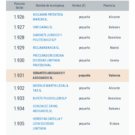
Posición
Nombre de la empresa
Ventas (€)
Provincia
Sector
AGILMARK PATENTES &
1.926
pequeña
Alicante
MARCAS SL.
1.927
OMS GARAU SL
pequeña
Baleares
GABINETE JURIDICO Y
1.928
pequeña
Barcelona
POLITECNICO SLP
1.929
RECLAMABANCA SL.
pequeña
Madrid
PROCURADORS GIRONA
1.930
SOCIEDAD LIMITADA
pequeña
Gerona
PROFESIONAL.
SERANTES ABOGADOS Y
1.931
pequeña
Valencia
ASOCIADOS SL.
SAVENIJE-MARTIN LEGAL &
1.932
pequeña
Alicante
TAX SL.
1.933
BUFETE PUIGDOLLERS SLP
pequeña
Barcelona
GONZALEZ ZAYAS,
1.934
pequeña
Baleares
ABOGADOS, SL.
HEREDITAS CASTILLA Y
1.935
LEON SOCIEDAD
pequeña
Bizkaia
LIMITADA.