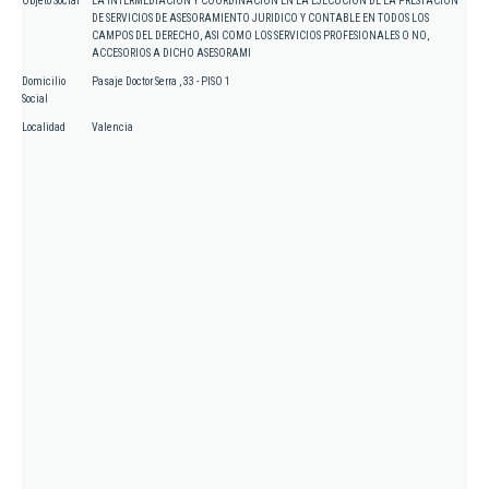
Objeto Social
LA INTERMEDIACION Y COORDINACION EN LA EJECUCION DE LA PRESTACION
DE SERVICIOS DE ASESORAMIENTO JURIDICO Y CONTABLE EN TODOS LOS
CAMPOS DEL DERECHO, ASI COMO LOS SERVICIOS PROFESIONALES O NO,
ACCESORIOS A DICHO ASESORAMI
Domicilio
Pasaje Doctor Serra , 33 - PISO 1
Social
Localidad
Valencia