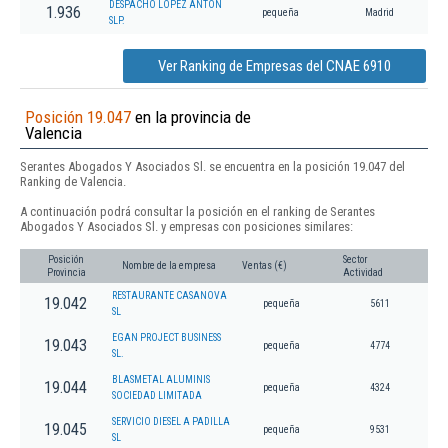
DESPACHO LOPEZ ANTON
1.936
pequeña
Madrid
SLP.
Ver Ranking de Empresas del CNAE 6910
Posición 19.047
en la provincia de
Valencia
Serantes Abogados Y Asociados Sl. se encuentra en la posición 19.047 del
Ranking de Valencia.
A continuación podrá consultar la posición en el ranking de Serantes
Abogados Y Asociados Sl. y empresas con posiciones similares:
Posición
Sector
Nombre de la empresa
Ventas (€)
Provincia
Actividad
RESTAURANTE CASANOVA
19.042
pequeña
5611
SL
EGAN PROJECT BUSINESS
19.043
pequeña
4774
SL.
BLASMETAL ALUMINIS
19.044
pequeña
4324
SOCIEDAD LIMITADA
SERVICIO DIESEL A PADILLA
19.045
pequeña
9531
SL