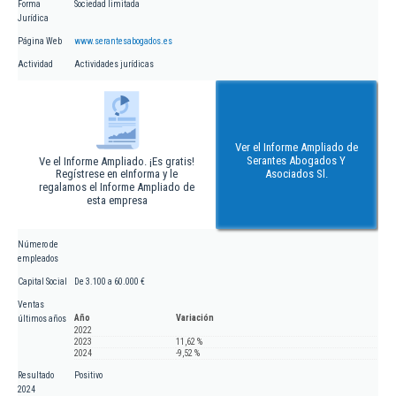
Forma
Sociedad limitada
Jurídica
Página Web
www.serantesabogados.es
Actividad
Actividades jurídicas
Ver el Informe Ampliado de
Serantes Abogados Y
Ve el Informe Ampliado. ¡Es gratis!
Regístrese en eInforma y le
Asociados Sl.
regalamos el Informe Ampliado de
esta empresa
Número de
empleados
Capital Social
De 3.100 a 60.000 €
Ventas
Año
Variación
últimos años
2022
2023
11,62 %
2024
-9,52 %
Resultado
Positivo
2024