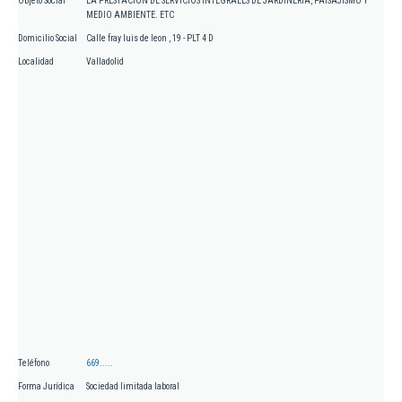
Objeto Social
LA PRESTACION DE SERVICIOS INTEGRALES DE JARDINERIA, PAISAJISMO Y
MEDIO AMBIENTE. ETC
Domicilio Social
Calle fray luis de leon , 19 - PLT 4 D
Localidad
Valladolid
Teléfono
669.....
Forma Jurídica
Sociedad limitada laboral