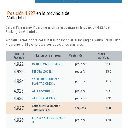
Posición 4.927
en la provincia de
Valladolid
Serbal Paisajismo Y Jardineria Sll se encuentra en la posición 4.927 del
Ranking de Valladolid.
A continuación podrá consultar la posición en el ranking de Serbal Paisajismo
Y Jardineria Sll y empresas con posiciones similares:
Posición
Sector
Nombre de la empresa
Ventas (€)
Provincia
Actividad
4.922
ESTUDIO VADILLO 2002 SL
pequeña
6831
4.923
INTEMA 2000 SL.
pequeña
2512
VALDEBUSTO OBRAS Y
4.924
pequeña
4312
PLANTACIONES SL
4.925
ALPE CAMINOS SL
pequeña
4399
4.926
ALGILU GESTION SL.
pequeña
8731
SERBAL PAISAJISMO Y
4.927
pequeña
8130
JARDINERIA SLL
BICHOS VALLADOLID 2007
4.928
pequeña
4776
SL