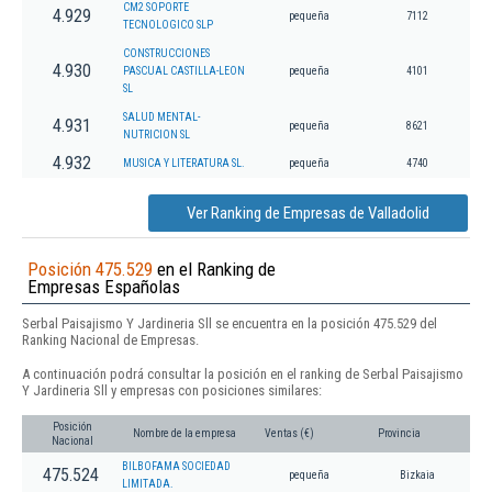
CM2 SOPORTE
4.929
pequeña
7112
TECNOLOGICO SLP
CONSTRUCCIONES
4.930
PASCUAL CASTILLA-LEON
pequeña
4101
SL
SALUD MENTAL-
4.931
pequeña
8621
NUTRICION SL
4.932
MUSICA Y LITERATURA SL.
pequeña
4740
Ver Ranking de Empresas de Valladolid
Posición 475.529
en el Ranking de
Empresas Españolas
Serbal Paisajismo Y Jardineria Sll se encuentra en la posición 475.529 del
Ranking Nacional de Empresas.
A continuación podrá consultar la posición en el ranking de Serbal Paisajismo
Y Jardineria Sll y empresas con posiciones similares:
Posición
Nombre de la empresa
Ventas (€)
Provincia
Nacional
BILBOFAMA SOCIEDAD
475.524
pequeña
Bizkaia
LIMITADA.