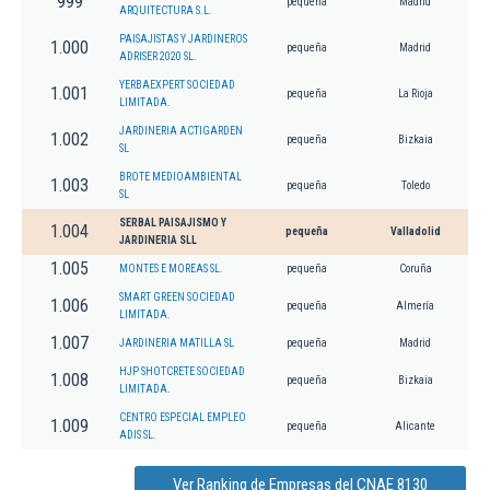
999
pequeña
Madrid
ARQUITECTURA S.L.
PAISAJISTAS Y JARDINEROS
1.000
pequeña
Madrid
ADRISER 2020 SL.
YERBAEXPERT SOCIEDAD
1.001
pequeña
La Rioja
LIMITADA.
JARDINERIA ACTIGARDEN
1.002
pequeña
Bizkaia
SL
BROTE MEDIOAMBIENTAL
1.003
pequeña
Toledo
SL
SERBAL PAISAJISMO Y
1.004
pequeña
Valladolid
JARDINERIA SLL
1.005
MONTES E MOREAS SL.
pequeña
Coruña
SMART GREEN SOCIEDAD
1.006
pequeña
Almería
LIMITADA.
1.007
JARDINERIA MATILLA SL
pequeña
Madrid
HJP SHOTCRETE SOCIEDAD
1.008
pequeña
Bizkaia
LIMITADA.
CENTRO ESPECIAL EMPLEO
1.009
pequeña
Alicante
ADIS SL.
Ver Ranking de Empresas del CNAE 8130