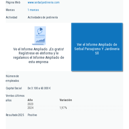
Página Web
www.serbaljardineria.com
Marcas
1 marcas
Actividad
Actividades de jardinería
Ver el Informe Ampliado de
Serbal Paisajismo Y Jardineria
Ve el Informe Ampliado. ¡Es gratis!
Regístrese en eInforma y le
Sll
regalamos el Informe Ampliado de
esta empresa
Número de
empleados
Capital Social
De 3.100 a 60.000 €
Ventas últimos
Año
Variación
años
2023
2024
1,97 %
Resultado 2025
Positivo