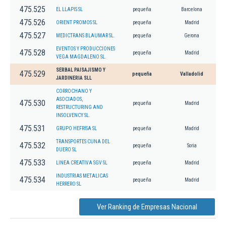
475.525
EL LLAPIS SL
pequeña
Barcelona
475.526
ORIENT PROMOS SL
pequeña
Madrid
475.527
MEDICTRANS BLAUMAR SL.
pequeña
Gerona
EVENTOS Y PRODUCCIONES
475.528
pequeña
Madrid
VEGA MAGDALENO SL.
SERBAL PAISAJISMO Y
475.529
pequeña
Valladolid
JARDINERIA SLL
CORROCHANO Y
ASOCIADOS,
475.530
pequeña
Madrid
RESTRUCTURING AND
INSOLVENCY SL.
475.531
GRUPO HEFRISA SL
pequeña
Madrid
TRANSPORTES CUNA DEL
475.532
pequeña
Soria
DUERO SL
475.533
LINEA CREATIVA SGV SL
pequeña
Madrid
INDUSTRIAS METALICAS
475.534
pequeña
Madrid
HERRERO SL
Ver Ranking de Empresas Nacional