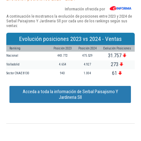
Información ofrecida por
A continuación le mostramos la evolución de posiciones entre 2023 y 2024 de
Serbal Paisajismo Y Jardineria Sll por cada uno de los rankings según sus
ventas:
Evolución posiciones 2023 vs 2024 - Ventas
Ranking
Posición 2023
Posición 2024
Evolución Posiciones
31.757
Nacional
443.772
475.529
273
Valladolid
4.654
4.927
61
Sector CNAE 8130
943
1.004
Acceda a toda la información de Serbal Paisajismo Y
Jardineria Sll