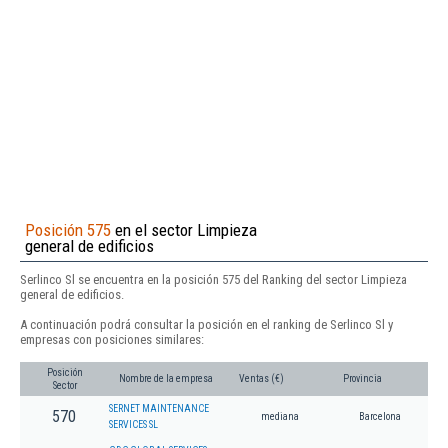
Posición 575
en el sector Limpieza
general de edificios
Serlinco Sl se encuentra en la posición 575 del Ranking del sector Limpieza
general de edificios.
A continuación podrá consultar la posición en el ranking de Serlinco Sl y
empresas con posiciones similares:
Posición
Nombre de la empresa
Ventas (€)
Provincia
Sector
SERNET MAINTENANCE
570
mediana
Barcelona
SERVICES SL