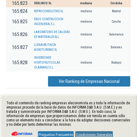
165.823
SERLINCO SL
mediana
Córdoba
165.824
REPROCONSULTING SL
mediana
Madrid
ERGO CONSTRUCCION
165.825
mediana
Coruña
INGENIERIA, S.L.
LABORATORIO DE CALIDAD
165.826
mediana
Salamanca
DE MATERIALES SLL.
LLENAIRE FINCA
165.827
mediana
Baleares
AGROTURISMO SL
INVERSIONES
165.828
HORTOFRUTICOLAS
mediana
Badajoz
OLARRANZ S.L.
Ver Ranking de Empresas Nacional
Todo el contenido de ranking-empresas.eleconomista.es y toda la información de
empresas procede de la base de datos de INFORMA D&B S.A.U. (S.M.E.) y es
tratada y suministrada por INFORMA D&B S.A.U. (S.M.E.). En todo caso, la
información de empresas que proporcionamos debe ser tenida en cuenta sólo
como un elemento más a considerar a la hora de adoptar decisiones comerciales
y no debe por tanto determinar las mismas.
Preguntas Frecuentes
Condiciones Generales