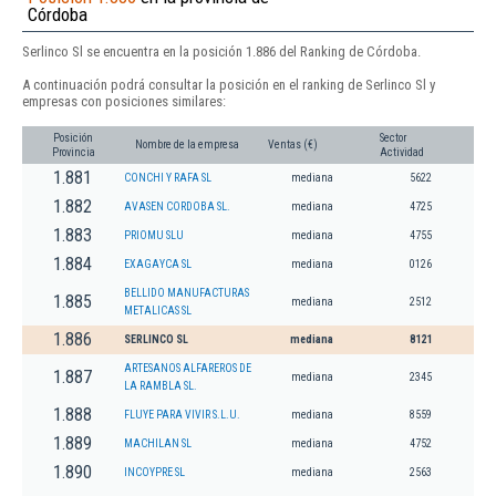
Córdoba
Serlinco Sl se encuentra en la posición 1.886 del Ranking de Córdoba.
A continuación podrá consultar la posición en el ranking de Serlinco Sl y
empresas con posiciones similares:
Posición
Sector
Nombre de la empresa
Ventas (€)
Provincia
Actividad
1.881
CONCHI Y RAFA SL
mediana
5622
1.882
AVASEN CORDOBA SL.
mediana
4725
1.883
PRIOMU SLU
mediana
4755
1.884
EXAGAYCA SL
mediana
0126
BELLIDO MANUFACTURAS
1.885
mediana
2512
METALICAS SL
1.886
SERLINCO SL
mediana
8121
ARTESANOS ALFAREROS DE
1.887
mediana
2345
LA RAMBLA SL.
1.888
FLUYE PARA VIVIR S.L.U.
mediana
8559
1.889
MACHILAN SL
mediana
4752
1.890
INCOYPRE SL
mediana
2563