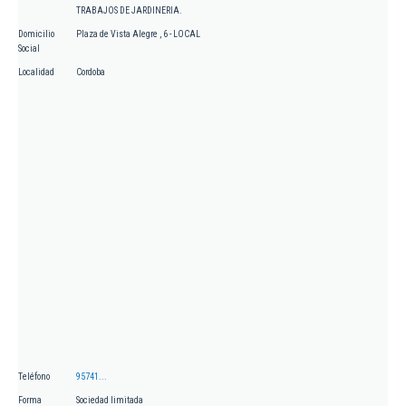
TRABAJOS DE JARDINERIA.
Domicilio
Plaza de Vista Alegre , 6 - LOCAL
Social
Localidad
Cordoba
Teléfono
95741...
Forma
Sociedad limitada