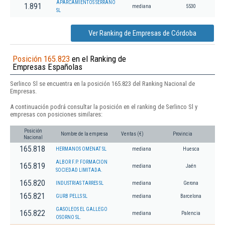
APARCAMIENTOS SERRANO
1.891
mediana
5530
SL
Ver Ranking de Empresas de Córdoba
Posición 165.823
en el Ranking de
Empresas Españolas
Serlinco Sl se encuentra en la posición 165.823 del Ranking Nacional de
Empresas.
A continuación podrá consultar la posición en el ranking de Serlinco Sl y
empresas con posiciones similares:
Posición
Nombre de la empresa
Ventas (€)
Provincia
Nacional
165.818
HERMANOS OMENAT SL
mediana
Huesca
ALBOR F.P. FORMACION
165.819
mediana
Jaén
SOCIEDAD LIMITADA.
165.820
INDUSTRIAS TARRES SL
mediana
Gerona
165.821
GURB PELLS SL
mediana
Barcelona
GASOLEOS EL GALLEGO
165.822
mediana
Palencia
OSORNO SL.