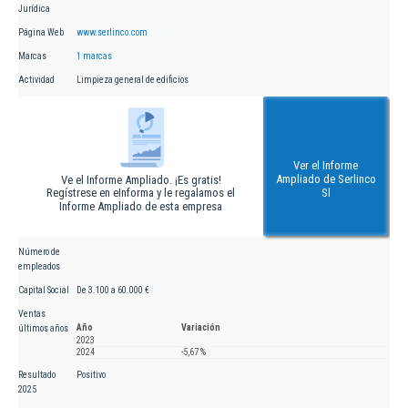
Jurídica
Página Web
www.serlinco.com
Marcas
1 marcas
Actividad
Limpieza general de edificios
Ver el Informe
Ampliado de Serlinco
Ve el Informe Ampliado. ¡Es gratis!
Regístrese en eInforma y le regalamos el
Sl
Informe Ampliado de esta empresa
Número de
empleados
Capital Social
De 3.100 a 60.000 €
Ventas
Año
Variación
últimos años
2023
2024
-5,67 %
Resultado
Positivo
2025