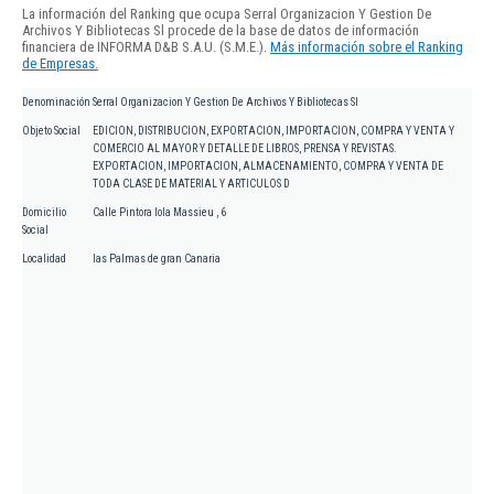
La información del Ranking que ocupa Serral Organizacion Y Gestion De
Archivos Y Bibliotecas Sl procede de la base de datos de información
financiera de INFORMA D&B S.A.U. (S.M.E.).
Más información sobre el Ranking
de Empresas.
Denominación
Serral Organizacion Y Gestion De Archivos Y Bibliotecas Sl
Objeto Social
EDICION, DISTRIBUCION, EXPORTACION, IMPORTACION, COMPRA Y VENTA Y
COMERCIO AL MAYOR Y DETALLE DE LIBROS, PRENSA Y REVISTAS.
EXPORTACION, IMPORTACION, ALMACENAMIENTO, COMPRA Y VENTA DE
TODA CLASE DE MATERIAL Y ARTICULOS D
Domicilio
Calle Pintora lola Massieu , 6
Social
Localidad
las Palmas de gran Canaria