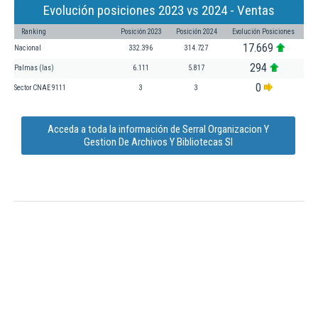
Evolución posiciones 2023 vs 2024 - Ventas
Ranking
Posición 2023
Posición 2024
Evolución Posiciones
17.669
Nacional
332.396
314.727
294
Palmas (las)
6.111
5.817
0
Sector CNAE 9111
3
3
Acceda a toda la información de Serral Organizacion Y
Gestion De Archivos Y Bibliotecas Sl