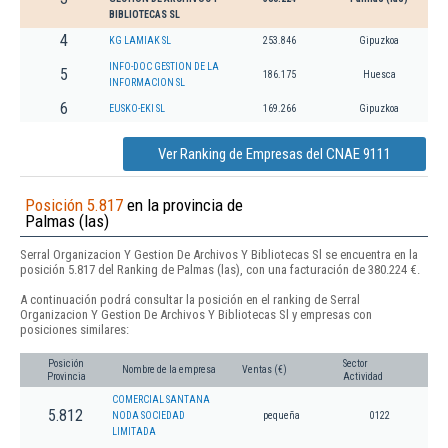
BIBLIOTECAS SL
4
KG LAMIAK SL
253.846
Gipuzkoa
INFO-DOC GESTION DE LA
5
186.175
Huesca
INFORMACION SL
6
EUSKO-EKI SL
169.266
Gipuzkoa
Ver Ranking de Empresas del CNAE 9111
Posición 5.817
en la provincia de
Palmas (las)
Serral Organizacion Y Gestion De Archivos Y Bibliotecas Sl se encuentra en la
posición 5.817 del Ranking de Palmas (las), con una facturación de 380.224 €.
A continuación podrá consultar la posición en el ranking de Serral
Organizacion Y Gestion De Archivos Y Bibliotecas Sl y empresas con
posiciones similares:
Posición
Sector
Nombre de la empresa
Ventas (€)
Provincia
Actividad
COMERCIAL SANTANA
5.812
NODA SOCIEDAD
pequeña
0122
LIMITADA