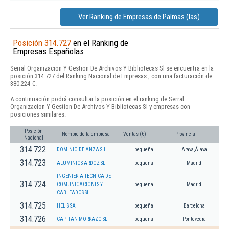
Ver Ranking de Empresas de Palmas (las)
Posición 314.727
en el Ranking de
Empresas Españolas
Serral Organizacion Y Gestion De Archivos Y Bibliotecas Sl se encuentra en la
posición 314.727 del Ranking Nacional de Empresas , con una facturación de
380.224 €.
A continuación podrá consultar la posición en el ranking de Serral
Organizacion Y Gestion De Archivos Y Bibliotecas Sl y empresas con
posiciones similares:
Posición
Nombre de la empresa
Ventas (€)
Provincia
Nacional
314.722
DOMINIO DE ANZA S.L.
pequeña
Arava,Álava
314.723
ALUMINIOS ARDOZ SL
pequeña
Madrid
INGENIERIA TECNICA DE
314.724
COMUNICACIONES Y
pequeña
Madrid
CABLEADOS SL
314.725
HELIS SA
pequeña
Barcelona
314.726
CAPITAN MORRAZO SL
pequeña
Pontevedra