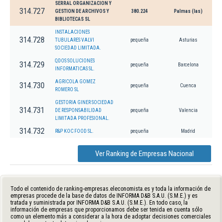
SERRAL ORGANIZACION Y
314.727
GESTION DE ARCHIVOS Y
380.224
Palmas (las)
BIBLIOTECAS SL
INSTALACIONES
314.728
TUBULARES VALVI
pequeña
Asturias
SOCIEDAD LIMITADA.
QDOS SOLUCIONES
314.729
pequeña
Barcelona
INFORMATICAS SL.
AGRICOLA GOMEZ
314.730
pequeña
Cuenca
ROMERO SL
GESTORIA GINER SOCIEDAD
314.731
DE RESPONSABILIDAD
pequeña
Valencia
LIMITADA PROFESIONAL.
314.732
R&P KOC FOOD SL.
pequeña
Madrid
Ver Ranking de Empresas Nacional
Todo el contenido de ranking-empresas.eleconomista.es y toda la información de
empresas procede de la base de datos de INFORMA D&B S.A.U. (S.M.E.) y es
tratada y suministrada por INFORMA D&B S.A.U. (S.M.E.). En todo caso, la
información de empresas que proporcionamos debe ser tenida en cuenta sólo
como un elemento más a considerar a la hora de adoptar decisiones comerciales