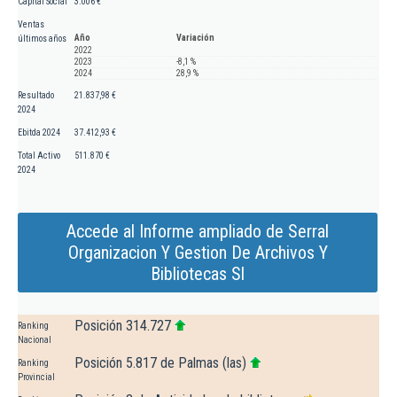
Capital Social
3.006 €
Ventas
Año
Variación
últimos años
2022
2023
-8,1 %
2024
28,9 %
Resultado
21.837,98 €
2024
Ebitda 2024
37.412,93 €
Total Activo
511.870 €
2024
Accede al Informe ampliado de Serral
Organizacion Y Gestion De Archivos Y
Bibliotecas Sl
Posición 314.727
Ranking
Nacional
Posición 5.817 de Palmas (las)
Ranking
Provincial