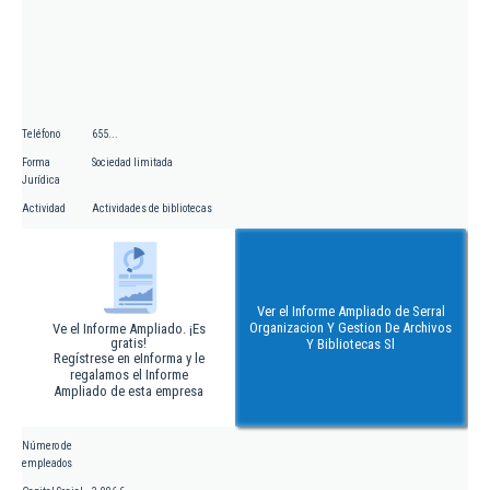
Teléfono
655...
Forma
Sociedad limitada
Jurídica
Actividad
Actividades de bibliotecas
Ver el Informe Ampliado de Serral
Organizacion Y Gestion De Archivos
Ve el Informe Ampliado. ¡Es
gratis!
Y Bibliotecas Sl
Regístrese en eInforma y le
regalamos el Informe
Ampliado de esta empresa
Número de
empleados