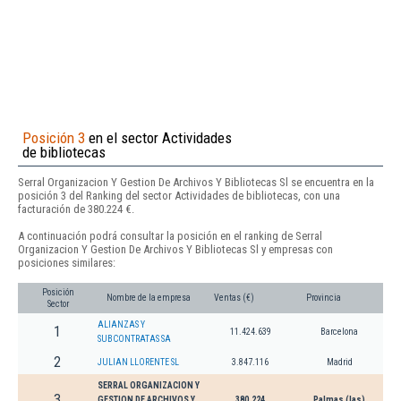
Posición 3
en el sector Actividades
de bibliotecas
Serral Organizacion Y Gestion De Archivos Y Bibliotecas Sl se encuentra en la
posición 3 del Ranking del sector Actividades de bibliotecas, con una
facturación de 380.224 €.
A continuación podrá consultar la posición en el ranking de Serral
Organizacion Y Gestion De Archivos Y Bibliotecas Sl y empresas con
posiciones similares:
Posición
Nombre de la empresa
Ventas (€)
Provincia
Sector
ALIANZAS Y
1
11.424.639
Barcelona
SUBCONTRATAS SA
2
JULIAN LLORENTE SL
3.847.116
Madrid
SERRAL ORGANIZACION Y
3
GESTION DE ARCHIVOS Y
380.224
Palmas (las)