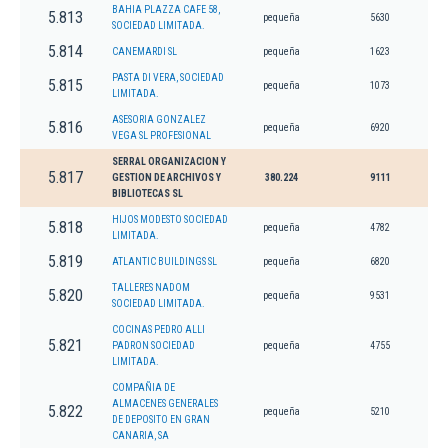
BAHIA PLAZZA CAFE 58,
5.813
pequeña
5630
SOCIEDAD LIMITADA.
5.814
CANEMARDI SL
pequeña
1623
PASTA DI VERA, SOCIEDAD
5.815
pequeña
1073
LIMITADA.
ASESORIA GONZALEZ
5.816
pequeña
6920
VEGA SL PROFESIONAL
SERRAL ORGANIZACION Y
5.817
GESTION DE ARCHIVOS Y
380.224
9111
BIBLIOTECAS SL
HIJOS MODESTO SOCIEDAD
5.818
pequeña
4782
LIMITADA.
5.819
ATLANTIC BUILDINGS SL
pequeña
6820
TALLERES NADOM
5.820
pequeña
9531
SOCIEDAD LIMITADA.
COCINAS PEDRO ALLI
5.821
PADRON SOCIEDAD
pequeña
4755
LIMITADA.
COMPAÑIA DE
ALMACENES GENERALES
5.822
pequeña
5210
DE DEPOSITO EN GRAN
CANARIA, SA