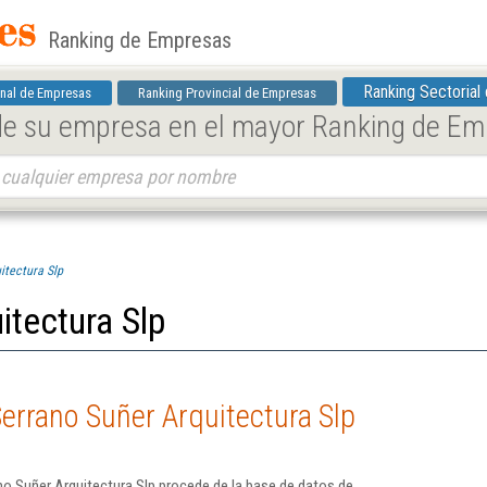
Ranking de Empresas
Ranking Sectorial
nal de Empresas
Ranking Provincial de Empresas
 de su empresa en el mayor Ranking de E
itectura Slp
itectura Slp
errano Suñer Arquitectura Slp
o Suñer Arquitectura Slp procede de la base de datos de