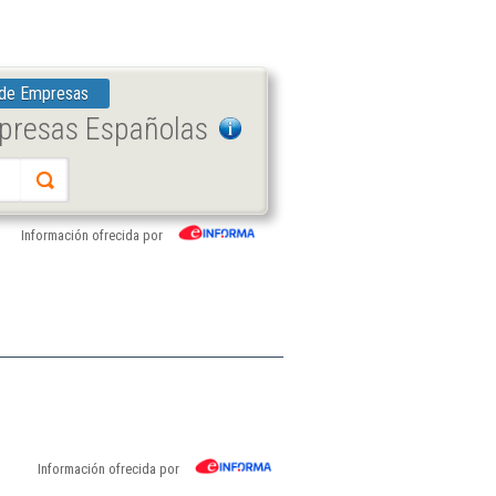
 de Empresas
mpresas Españolas
Información ofrecida por
Información ofrecida por