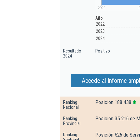
2022
Año
2022
2023
2024
Resultado
Positivo
2024
Accede al Informe ampl
Posición 188.438
Ranking
Nacional
Posición 35.216 de M
Ranking
Provincial
Posición 526 de Servi
Ranking
Sectorial