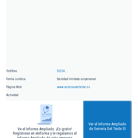
Teléfono
92254...
Forma Jurídica
Sociedad limitada unipersonal
Página Web
www.serreriasdelteide.es
Actividad
Ver el Informe Ampliado
de Serreria Del Teide Sl
Ve el Informe Ampliado. ¡Es gratis!
Regístrese en eInforma y le regalamos el
Informe Ampliado de esta empresa