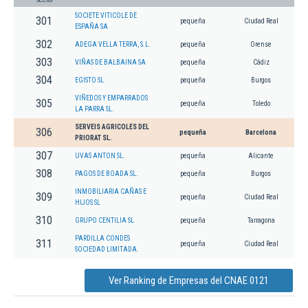
SOCIETE VITICOLE DE
301
pequeña
Ciudad Real
ESPAÑA SA
302
ADEGA VELLA TERRA, S.L.
pequeña
Orense
303
VIÑAS DE BALBAINA SA
pequeña
Cádiz
304
EGISTO SL
pequeña
Burgos
VIÑEDOS Y EMPARRADOS
305
pequeña
Toledo
LA PARRA SL.
SERVEIS AGRICOLES DEL
306
pequeña
Barcelona
PRIORAT SL.
307
UVAS ANTON SL.
pequeña
Alicante
308
PAGOS DE BOADA SL.
pequeña
Burgos
INMOBILIARIA CAÑAS E
309
pequeña
Ciudad Real
HIJOS SL
310
GRUPO CENTILIA SL
pequeña
Tarragona
PARDILLA CONDES
311
pequeña
Ciudad Real
SOCIEDAD LIMITADA.
Ver Ranking de Empresas del CNAE 0121