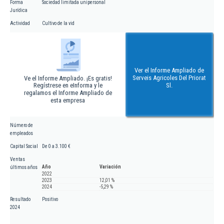
Forma
Sociedad limitada unipersonal
Jurídica
Actividad
Cultivo de la vid
Ver el Informe Ampliado de
Serveis Agricoles Del Priorat
Ve el Informe Ampliado. ¡Es gratis!
Regístrese en eInforma y le
Sl.
regalamos el Informe Ampliado de
esta empresa
Número de
empleados
Capital Social
De 0 a 3.100 €
Ventas
Año
Variación
últimos años
2022
2023
12,01 %
2024
-5,29 %
Resultado
Positivo
2024