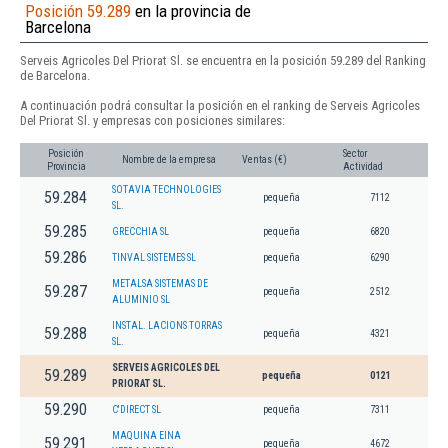
Posición 59.289
en la provincia de
Barcelona
Serveis Agricoles Del Priorat Sl. se encuentra en la posición 59.289 del Ranking
de Barcelona.
A continuación podrá consultar la posición en el ranking de Serveis Agricoles
Del Priorat Sl. y empresas con posiciones similares:
Posición
Sector
Nombre de la empresa
Ventas (€)
Provincia
Actividad
SOTAVIA TECHNOLOGIES
59.284
pequeña
7112
SL.
59.285
GRECCHIA SL
pequeña
6820
59.286
TINVAL SISTEMES SL
pequeña
6290
METALSA SISTEMAS DE
59.287
pequeña
2512
ALUMINIO SL
INSTAL. LACIONS TORRAS
59.288
pequeña
4321
SL.
SERVEIS AGRICOLES DEL
59.289
pequeña
0121
PRIORAT SL.
59.290
C'DIRECT SL
pequeña
7311
MAQUINA EINA
59.291
pequeña
4672