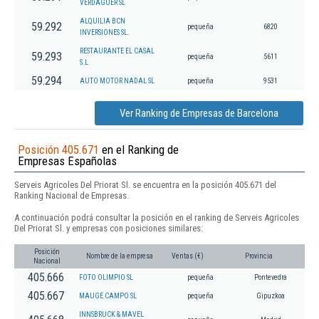
VERDAGUER SL
ALQUILIA BCN
59.292
pequeña
6820
INVERSIONES SL.
RESTAURANTE EL CASAL
59.293
pequeña
5611
S.L
59.294
AUTO MOTOR NADAL SL
pequeña
9531
Ver Ranking de Empresas de Barcelona
Posición 405.671
en el Ranking de
Empresas Españolas
Serveis Agricoles Del Priorat Sl. se encuentra en la posición 405.671 del
Ranking Nacional de Empresas.
A continuación podrá consultar la posición en el ranking de Serveis Agricoles
Del Priorat Sl. y empresas con posiciones similares:
Posición
Nombre de la empresa
Ventas (€)
Provincia
Nacional
405.666
FOTO OLIMPIO SL
pequeña
Pontevedra
405.667
MAUGE CAMPO SL
pequeña
Gipuzkoa
INNSBRUCK & MAVEL