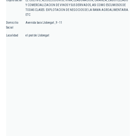
Objeto Social
EL CULTIVO, RECOLECCION DE VIÑA, ELABORACION, CRIANZA, EMBOTELLADO
Y COMERCIALIZACION DE VINOS Y SUS DERIVADOS, ASI COMO ESCUMOSOS DE
TODAS CLASES. EXPLOTACION DE NEGOCIOS DE LA RAMA AGROALIMENTARIA.
ETC
Domicilio
Avenida baix Llobregat , 9 - 11
Social
Localidad
el prat de Llobregat