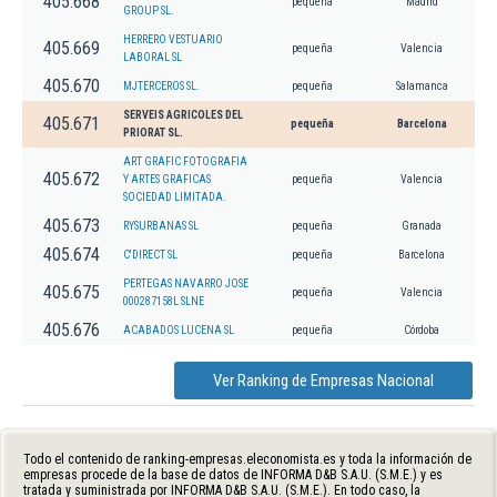
405.668
pequeña
Madrid
GROUP SL.
HERRERO VESTUARIO
405.669
pequeña
Valencia
LABORAL SL
405.670
MJTERCEROS SL.
pequeña
Salamanca
SERVEIS AGRICOLES DEL
405.671
pequeña
Barcelona
PRIORAT SL.
ART GRAFIC FOTOGRAFIA
405.672
Y ARTES GRAFICAS
pequeña
Valencia
SOCIEDAD LIMITADA.
405.673
RYSURBANAS SL
pequeña
Granada
405.674
C'DIRECT SL
pequeña
Barcelona
PERTEGAS NAVARRO JOSE
405.675
pequeña
Valencia
000287158L SLNE
405.676
ACABADOS LUCENA SL
pequeña
Córdoba
Ver Ranking de Empresas Nacional
Todo el contenido de ranking-empresas.eleconomista.es y toda la información de
empresas procede de la base de datos de INFORMA D&B S.A.U. (S.M.E.) y es
tratada y suministrada por INFORMA D&B S.A.U. (S.M.E.). En todo caso, la