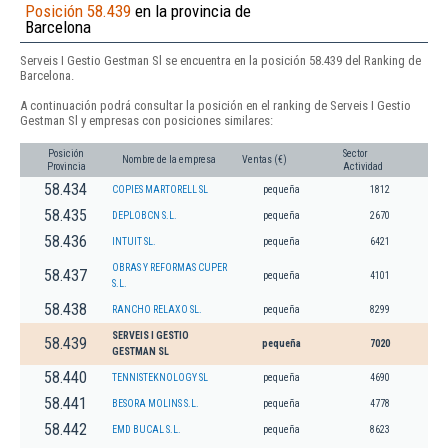
Posición 58.439
en la provincia de
Barcelona
Serveis I Gestio Gestman Sl se encuentra en la posición 58.439 del Ranking de
Barcelona.
A continuación podrá consultar la posición en el ranking de Serveis I Gestio
Gestman Sl y empresas con posiciones similares:
Posición
Sector
Nombre de la empresa
Ventas (€)
Provincia
Actividad
58.434
COPIES MARTORELL SL
pequeña
1812
58.435
DEPLOBCN S.L.
pequeña
2670
58.436
INTUIT SL.
pequeña
6421
OBRAS Y REFORMAS CUPER
58.437
pequeña
4101
S.L.
58.438
RANCHO RELAXO SL.
pequeña
8299
SERVEIS I GESTIO
58.439
pequeña
7020
GESTMAN SL
58.440
TENNISTEKNOLOGY SL
pequeña
4690
58.441
BESORA MOLINS S.L.
pequeña
4778
58.442
EMD BUCAL S.L.
pequeña
8623