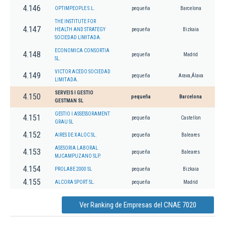
4.146
OPTIMPEOPLE S.L.
pequeña
Barcelona
THE INSTITUTE FOR
4.147
HEALTH AND STRATEGY
pequeña
Bizkaia
SOCIEDAD LIMITADA.
ECONOMICA CONSORTIA
4.148
pequeña
Madrid
SL.
VICTOR ACEDO SOCIEDAD
4.149
pequeña
Arava,Álava
LIMITADA.
SERVEIS I GESTIO
4.150
pequeña
Barcelona
GESTMAN SL
GESTIO I ASSESSORAMENT
4.151
pequeña
Castellon
GRAU SL
4.152
AIRES DE XALOC SL.
pequeña
Baleares
ASESORIA LABORAL
4.153
pequeña
Baleares
MJCAMPUZANO SLP.
4.154
PROLABE 2000 SL
pequeña
Bizkaia
4.155
ALCORA SPORT SL.
pequeña
Madrid
Ver Ranking de Empresas del CNAE 7020