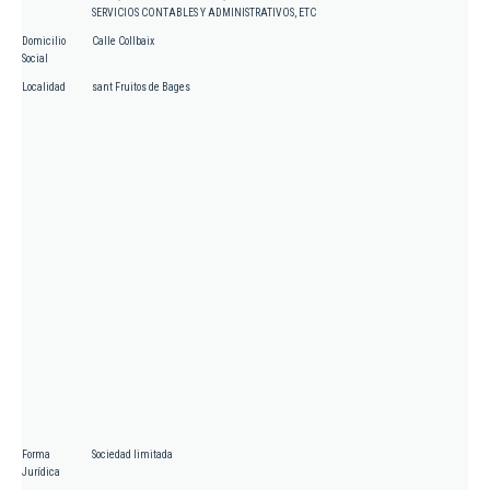
SERVICIOS CONTABLES Y ADMINISTRATIVOS, ETC
Domicilio
Calle Collbaix
Social
Localidad
sant Fruitos de Bages
Forma
Sociedad limitada
Jurídica