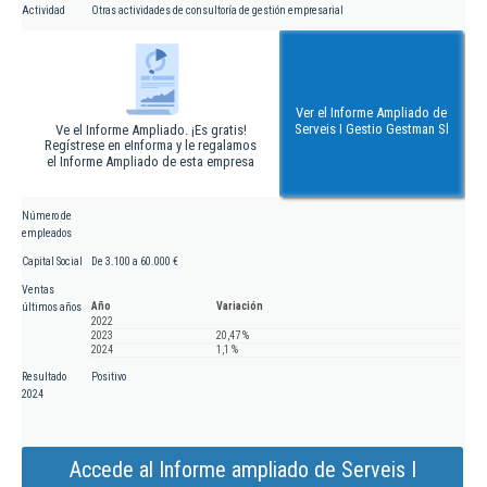
Actividad
Otras actividades de consultoría de gestión empresarial
Ver el Informe Ampliado de
Serveis I Gestio Gestman Sl
Ve el Informe Ampliado. ¡Es gratis!
Regístrese en eInforma y le regalamos
el Informe Ampliado de esta empresa
Número de
empleados
Capital Social
De 3.100 a 60.000 €
Ventas
Año
Variación
últimos años
2022
2023
20,47 %
2024
1,1 %
Resultado
Positivo
2024
Accede al Informe ampliado de Serveis I