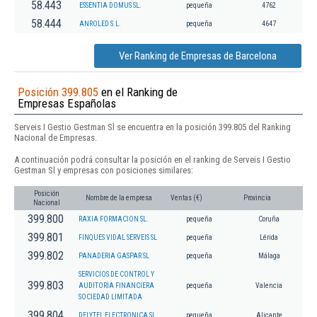
58.443
ESSENTIA DOMUS SL.
pequeña
4762
58.444
ANROLED S.L.
pequeña
4647
Ver Ranking de Empresas de Barcelona
Posición 399.805
en el Ranking de
Empresas Españolas
Serveis I Gestio Gestman Sl se encuentra en la posición 399.805 del Ranking
Nacional de Empresas.
A continuación podrá consultar la posición en el ranking de Serveis I Gestio
Gestman Sl y empresas con posiciones similares:
Posición
Nombre de la empresa
Ventas (€)
Provincia
Nacional
399.800
RAXIA FORMACION SL.
pequeña
Coruña
399.801
FINQUES VIDAL SERVEIS SL
pequeña
Lérida
399.802
PANADERIA GASPAR SL
pequeña
Málaga
SERVICIOS DE CONTROL Y
399.803
AUDITORIA FINANCIERA
pequeña
Valencia
SOCIEDAD LIMITADA
399.804
DELYTEL ELECTRONICA SL
pequeña
Alicante