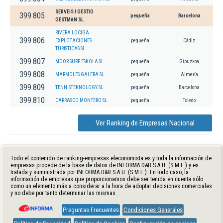
SERVEIS I GESTIO
399.805
pequeña
Barcelona
GESTMAN SL
RIVERA LOCIGA
399.806
EXPLOTACIONES
pequeña
Cádiz
TURISTICAS SL
399.807
MOOR SURF ESKOLA SL.
pequeña
Gipuzkoa
399.808
MARMOLES GALERA SL
pequeña
Almería
399.809
TENNISTEKNOLOGY SL
pequeña
Barcelona
399.810
CARRASCO MONTERO SL
pequeña
Toledo
Ver Ranking de Empresas Nacional
Todo el contenido de ranking-empresas.eleconomista.es y toda la información de
empresas procede de la base de datos de INFORMA D&B S.A.U. (S.M.E.) y es
tratada y suministrada por INFORMA D&B S.A.U. (S.M.E.). En todo caso, la
información de empresas que proporcionamos debe ser tenida en cuenta sólo
como un elemento más a considerar a la hora de adoptar decisiones comerciales
y no debe por tanto determinar las mismas.
Preguntas Frecuentes
Condiciones Generales