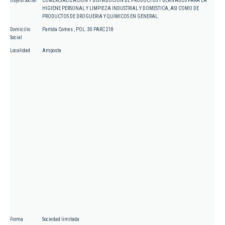
Objeto Social
COMERCIALIZACION Y DISTRIBUCION DE PRODUCTOS Y DERIVADOS PARA LA
HIGIENE PERSONAL Y LIMPIEZA INDUSTRIAL Y DOMESTICA, ASI COMO DE
PRODUCTOS DE DROGUERIA Y QUIMICOS EN GENERAL.
Domicilio
Partida Comes , POL. 30 PARC 218
Social
Localidad
Amposta
Forma
Sociedad limitada