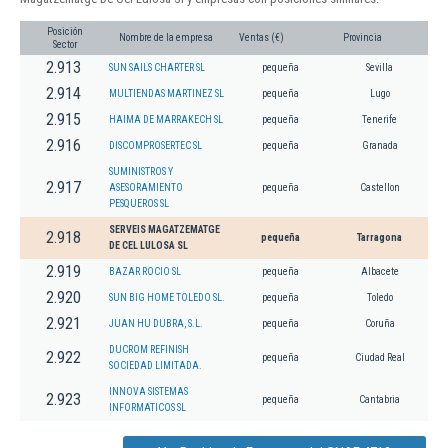
Posición
Nombre de la empresa
Ventas (€)
Provincia
Sector
2.913
SUN SAILS CHARTER SL
pequeña
Sevilla
2.914
MULTIENDAS MARTINEZ SL
pequeña
Lugo
2.915
HAIMA DE MARRAKECH SL
pequeña
Tenerife
2.916
DISCOMPROSERTEC SL
pequeña
Granada
SUMINISTROS Y
2.917
ASESORAMIENTO
pequeña
Castellon
PESQUEROS SL
SERVEIS MAGATZEMATGE
2.918
pequeña
Tarragona
DE CEL LULOSA SL
2.919
BAZAR ROCIO SL
pequeña
Albacete
2.920
SUN BIG HOME TOLEDO SL.
pequeña
Toledo
2.921
JUAN HU DUBRA, S.L.
pequeña
Coruña
DUCROM REFINISH
2.922
pequeña
Ciudad Real
SOCIEDAD LIMITADA.
INNOVA SISTEMAS
2.923
pequeña
Cantabria
INFORMATICOS SL