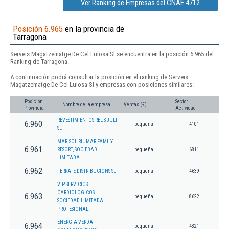
Ver Ranking de Empresas del CNAE 4712
Posición 6.965
en la provincia de
Tarragona
Serveis Magatzematge De Cel Lulosa Sl se encuentra en la posición 6.965 del
Ranking de Tarragona.
A continuación podrá consultar la posición en el ranking de Serveis
Magatzematge De Cel Lulosa Sl y empresas con posiciones similares:
Posición
Sector
Nombre de la empresa
Ventas (€)
Provincia
Actividad
REVESTIMIENTOS REUS JULI
6.960
pequeña
4101
SL
MARISOL RIUMAR FAMILY
6.961
RESORT, SOCIEDAD
pequeña
6811
LIMITADA.
6.962
FERRATE DISTRIBUCIONS SL
pequeña
4639
VIP SERVICIOS
CARDIOLOGICOS
6.963
pequeña
8622
SOCIEDAD LIMITADA
PROFESIONAL.
ENERGIA VERDA
6.964
pequeña
4321