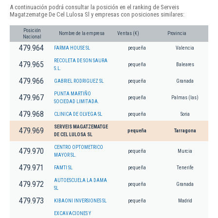
A continuación podrá consultar la posición en el ranking de Serveis
Magatzematge De Cel Lulosa Sl y empresas con posiciones similares:
Posición
Nombre de la empresa
Ventas (€)
Provincia
Nacional
479.964
FARMA HOUSE SL
pequeña
Valencia
RECOLETA DE SON SAURA
479.965
pequeña
Baleares
S.L.
479.966
GABRIEL RODRIGUEZ SL
pequeña
Granada
PUNTA MARTIÑO
479.967
pequeña
Palmas (las)
SOCIEDAD LIMITADA.
479.968
CLINICA DE OLVEGA SL
pequeña
Soria
SERVEIS MAGATZEMATGE
479.969
pequeña
Tarragona
DE CEL LULOSA SL
CENTRO OPTOMETRICO
479.970
pequeña
Murcia
MAYOR SL.
479.971
FAMTI SL
pequeña
Tenerife
AUTOESCUELA LA DAMA
479.972
pequeña
Granada
SL
479.973
KIBAONI INVERSIONES SL
pequeña
Madrid
EXCAVACIONES Y