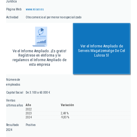
Jurídica
Página Web
www.reiser.es
Actividad
Otro comercio al por menor no especializado
Ver el Informe Ampliado de
Serveis Magatzematge De Cel
Ve el Informe Ampliado. ¡Es gratis!
Regístrese en eInforma y le
Lulosa Sl
regalamos el Informe Ampliado de
esta empresa
Número de
empleados
Capital Social
De 3.100 a 60.000 €
Ventas
Año
Variación
últimos años
2022
2023
2,48 %
2024
-9,83 %
Resultado
Positivo
2024