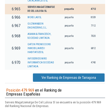
CATALANA 2013 SL
SERVEIS MAGATZEMATGE
6.965
pequeña
4712
DE CEL LULOSA SL
6.966
WORD LAB SL
pequeña
8559
GUZMAN&SON
6.967
pequeña
7112
ENGINEERING, S.L.
ASAMA & FRANCESCH,
6.968
pequeña
7020
SOCIEDAD LIMITADA.
GATON PROMOCIONS
6.969
INMOBILIARIES I
pequeña
6812
HABITATGES SL
INFOSERVEIS MIRO
6.970
INFORMATICA SOCIEDAD
pequeña
4740
LIMITADA.
Ver Ranking de Empresas de Tarragona
Posición 479.969
en el Ranking de
Empresas Españolas
Serveis Magatzematge De Cel Lulosa Sl se encuentra en la posición 479.969
del Ranking Nacional de Empresas.