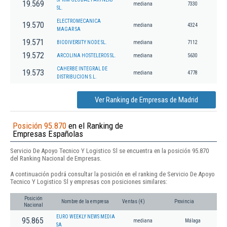
19.569
mediana
7330
SL.
ELECTROMECANICA
19.570
mediana
4324
MAGAR SA
19.571
BIODIVERSITY NODE SL.
mediana
7112
19.572
ARCOLINA HOSTELEROS SL.
mediana
5630
CAHERBE INTEGRAL DE
19.573
mediana
4778
DISTRIBUCION S.L.
Ver Ranking de Empresas de Madrid
Posición 95.870
en el Ranking de
Empresas Españolas
Servicio De Apoyo Tecnico Y Logistico Sl se encuentra en la posición 95.870
del Ranking Nacional de Empresas.
A continuación podrá consultar la posición en el ranking de Servicio De Apoyo
Tecnico Y Logistico Sl y empresas con posiciones similares:
Posición
Nombre de la empresa
Ventas (€)
Provincia
Nacional
EURO WEEKLY NEWS MEDIA
95.865
mediana
Málaga
SA