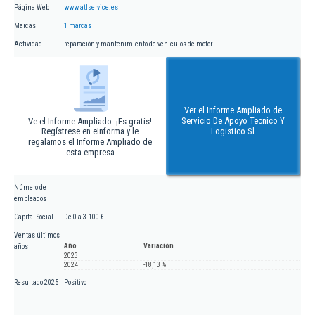
Página Web
www.atlservice.es
Marcas
1 marcas
Actividad
reparación y mantenimiento de vehículos de motor
Ver el Informe Ampliado de
Servicio De Apoyo Tecnico Y
Ve el Informe Ampliado. ¡Es gratis!
Regístrese en eInforma y le
Logistico Sl
regalamos el Informe Ampliado de
esta empresa
Número de
empleados
Capital Social
De 0 a 3.100 €
Ventas últimos
Año
Variación
años
2023
2024
-18,13 %
Resultado 2025
Positivo