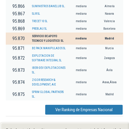
95.866
SUMINISTROS BANELUB SL.
mediana
Almería
95.867
SLIR SL
mediana
Navarra
95.868
TRECET 10 SL
mediana
Valencia
95.869
PREBLAU SL
mediana
Barcelona
SERVICIO DE APOYO
95.870
mediana
Madrid
TECNICO Y LOGISTICO SL
95.871
BE PACK MANIPULADOS SL
mediana
Murcia
EXPLOTACION DE
95.872
mediana
Zaragoza
SOFTWARE INTEGRAL SL
IBERI-DEV EXPLOTACIONES
95.873
mediana
Ávila
SL.
ZIGOR RESEARCH &
95.874
mediana
Arava,Álava
DEVELOPMENT, AIE
SPRIM GLOBAL PARTNERS
95.875
mediana
Madrid
SL.
Ver Ranking de Empresas Nacional