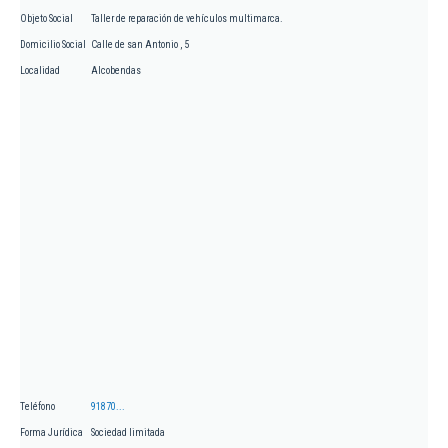
Objeto Social
Taller de reparación de vehículos multimarca.
Domicilio Social
Calle de san Antonio , 5
Localidad
Alcobendas
Teléfono
91870...
Forma Jurídica
Sociedad limitada