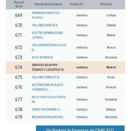
Posición
Nombre de la empresa
Ventas (€)
Provincia
Sector
FERNANDO MATUTE E
669
mediana
La Rioja
HIJOS S.L.
670
TALLERES ENPECA SL
mediana
Córdoba
ELECTRO REPARACIONES
671
mediana
Madrid
JUFER SL.
TALLER SEBASTIAN E HIJOS
672
mediana
Murcia
SL
673
AUTO BOMBA SL
mediana
Barcelona
SERVICIO DE APOYO
674
mediana
Madrid
TECNICO Y LOGISTICO SL
675
TALLERES TERAUTO SL
mediana
Teruel
AUTOMECANICA ALBOX
676
mediana
Almería
TURISMOS S.L.
AUTO INYECCION VICENTE
677
mediana
Valladolid
SA
678
OBREO INGENIERIA S.L.
mediana
Badajoz
679
MECANICA SALVADOR SL
mediana
Barcelona
Ver Ranking de Empresas del CNAE 9531