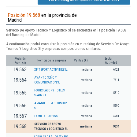
Posición 19.568
en la provincia de
Madrid
Servicio De Apoyo Tecnico Y Logistico Sl se encuentra en la posición 19.568
del Ranking de Madrid.
A continuación podrá consultar la posición en el ranking de Servicio De Apoyo
Tecnico Y Logistico Sl y empresas con posiciones similares:
Posición
Sector
Nombre de la empresa
Ventas (€)
Provincia
Actividad
19.563
XFIT SPORT ACTIVITIES SL.
mediana
6421
AVANT DISEÑO Y
19.564
mediana
7311
COMUNICACION SL
FOUR SEASONS HOTELS
19.565
mediana
5510
SPAIN S.L.
AMANIEL DIRECTORSHIP
19.566
mediana
5590
SL.
19.567
FAMILIA TORETS S.L.
mediana
4781
SERVICIO DE APOYO
19.568
mediana
9531
TECNICO Y LOGISTICO SL
SPRIM GLOBAL PARTNERS