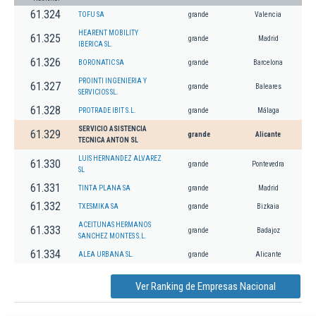
61.324
TOFU SA
grande
Valencia
HEARENT MOBILITY
61.325
grande
Madrid
IBERICA SL.
61.326
BORONATIC SA
grande
Barcelona
PROINTI INGENIERIA Y
61.327
grande
Baleares
SERVICIOS SL.
61.328
PROTRADE IBIT S.L.
grande
Málaga
SERVICIO ASISTENCIA
61.329
grande
Alicante
TECNICA ANTON SL
LUIS HERNANDEZ ALVAREZ
61.330
grande
Pontevedra
SL
61.331
TINTA PLANA SA
grande
Madrid
61.332
TXESMIKA SA
grande
Bizkaia
ACEITUNAS HERMANOS
61.333
grande
Badajoz
SANCHEZ MONTES S.L.
61.334
ALEA URBANA SL.
grande
Alicante
Ver Ranking de Empresas Nacional