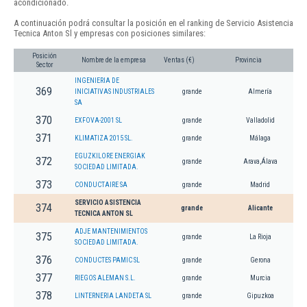
acondicionado.
A continuación podrá consultar la posición en el ranking de Servicio Asistencia
Tecnica Anton Sl y empresas con posiciones similares:
Posición
Nombre de la empresa
Ventas (€)
Provincia
Sector
INGENIERIA DE
369
INICIATIVAS INDUSTRIALES
grande
Almería
SA
370
EXFOVA-2001 SL
grande
Valladolid
371
KLIMATIZA 2015 SL.
grande
Málaga
EGUZKILORE ENERGIAK
372
grande
Arava,Álava
SOCIEDAD LIMITADA.
373
CONDUCTAIRE SA
grande
Madrid
SERVICIO ASISTENCIA
374
grande
Alicante
TECNICA ANTON SL
ADJE MANTENIMIENTOS
375
grande
La Rioja
SOCIEDAD LIMITADA.
376
CONDUCTES PAMIC SL
grande
Gerona
377
RIEGOS ALEMAN S.L.
grande
Murcia
378
LINTERNERIA LANDETA SL
grande
Gipuzkoa