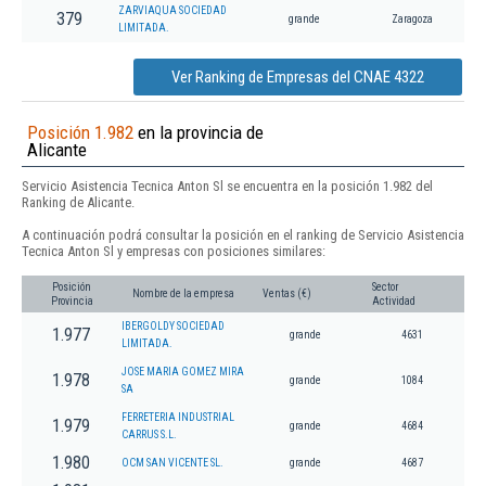
ZARVIAQUA SOCIEDAD
379
grande
Zaragoza
LIMITADA.
Ver Ranking de Empresas del CNAE 4322
Posición 1.982
en la provincia de
Alicante
Servicio Asistencia Tecnica Anton Sl se encuentra en la posición 1.982 del
Ranking de Alicante.
A continuación podrá consultar la posición en el ranking de Servicio Asistencia
Tecnica Anton Sl y empresas con posiciones similares:
Posición
Sector
Nombre de la empresa
Ventas (€)
Provincia
Actividad
IBERGOLDY SOCIEDAD
1.977
grande
4631
LIMITADA.
JOSE MARIA GOMEZ MIRA
1.978
grande
1084
SA
FERRETERIA INDUSTRIAL
1.979
grande
4684
CARRUS S.L.
1.980
OCM SAN VICENTE SL.
grande
4687