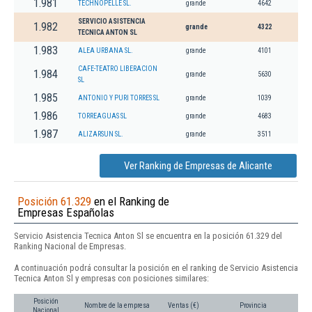
1.981
TECHNOPELLE SL.
grande
4642
SERVICIO ASISTENCIA
1.982
grande
4322
TECNICA ANTON SL
1.983
ALEA URBANA SL.
grande
4101
CAFE-TEATRO LIBERACION
1.984
grande
5630
SL
1.985
ANTONIO Y PURI TORRES SL
grande
1039
1.986
TORREAGUAS SL
grande
4683
1.987
ALIZARSUN SL.
grande
3511
Ver Ranking de Empresas de Alicante
Posición 61.329
en el Ranking de
Empresas Españolas
Servicio Asistencia Tecnica Anton Sl se encuentra en la posición 61.329 del
Ranking Nacional de Empresas.
A continuación podrá consultar la posición en el ranking de Servicio Asistencia
Tecnica Anton Sl y empresas con posiciones similares:
Posición
Nombre de la empresa
Ventas (€)
Provincia
Nacional