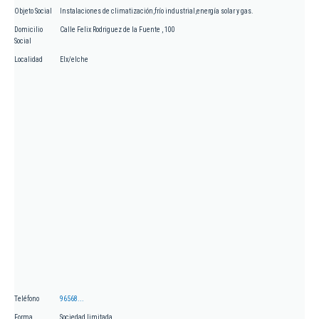
Objeto Social
Instalaciones de climatización,frío industrial,energía solar y gas.
Domicilio
Calle Felix Rodriguez de la Fuente , 100
Social
Localidad
Elx/elche
Teléfono
96568...
Forma
Sociedad limitada