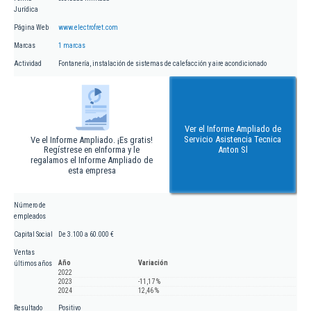
Jurídica
Página Web
www.electrofret.com
Marcas
1 marcas
Actividad
Fontanería, instalación de sistemas de calefacción y aire acondicionado
Ver el Informe Ampliado de
Servicio Asistencia Tecnica
Ve el Informe Ampliado. ¡Es gratis!
Regístrese en eInforma y le
Anton Sl
regalamos el Informe Ampliado de
esta empresa
Número de
empleados
Capital Social
De 3.100 a 60.000 €
Ventas
Año
Variación
últimos años
2022
2023
-11,17 %
2024
12,46 %
Resultado
Positivo