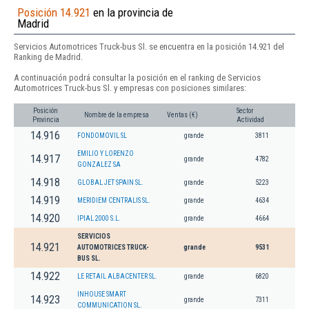
Posición 14.921
en la provincia de
Madrid
Servicios Automotrices Truck-bus Sl. se encuentra en la posición 14.921 del
Ranking de Madrid.
A continuación podrá consultar la posición en el ranking de Servicios
Automotrices Truck-bus Sl. y empresas con posiciones similares:
Posición
Sector
Nombre de la empresa
Ventas (€)
Provincia
Actividad
14.916
FONDOMOVIL SL
grande
3811
EMILIO Y LORENZO
14.917
grande
4782
GONZALEZ SA
14.918
GLOBAL JET SPAIN SL.
grande
5223
14.919
MERIDIEM CENTRALIS SL.
grande
4634
14.920
IPIAL 2000 S.L.
grande
4664
SERVICIOS
14.921
AUTOMOTRICES TRUCK-
grande
9531
BUS SL.
14.922
LE RETAIL ALBACENTER SL.
grande
6820
INHOUSE SMART
14.923
grande
7311
COMMUNICATION SL.