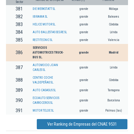
Sector
381
DIE WERKSTATT SL
grande
Málaga
382
IBIRAMA SL
grande
Baleares
383
HELICE MOTOR SL.
grande
Córdoba
384
AUTO BALLESTAS SEGRE SL
grande
Lérida
385
RECTITECNIC SL
grande
Valencia
SERVICIOS
386
AUTOMOTRICES TRUCK-
grande
Madrid
BUS SL.
AUTOMOCIO JOAN
387
grande
Lérida
CARLES SL
CENTRO COCHE
388
grande
Córdoba
VALDEPEÑAS SL.
389
AUTO CASASUS SL
grande
Tarragona
ECOAUTO SERVICIOS
390
grande
Barcelona
CARROCEROS SL
391
MOTOR TELDE SL
grande
Palmas (las)
Ver Ranking de Empresas del CNAE 9531