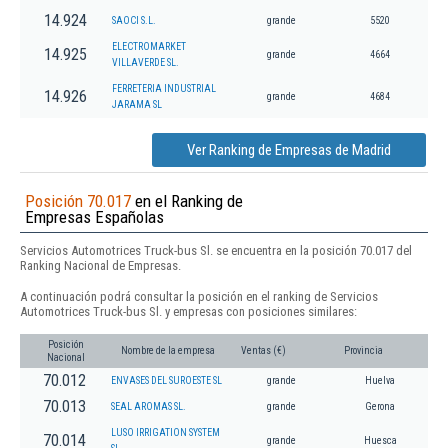
14.924
SAOCI S.L.
grande
5520
ELECTROMARKET
14.925
grande
4664
VILLAVERDE SL.
FERRETERIA INDUSTRIAL
14.926
grande
4684
JARAMA SL
Ver Ranking de Empresas de Madrid
Posición 70.017
en el Ranking de
Empresas Españolas
Servicios Automotrices Truck-bus Sl. se encuentra en la posición 70.017 del
Ranking Nacional de Empresas.
A continuación podrá consultar la posición en el ranking de Servicios
Automotrices Truck-bus Sl. y empresas con posiciones similares:
Posición
Nombre de la empresa
Ventas (€)
Provincia
Nacional
70.012
ENVASES DEL SUROESTE SL
grande
Huelva
70.013
SEAL AROMAS SL.
grande
Gerona
LUSO IRRIGATION SYSTEM
70.014
grande
Huesca