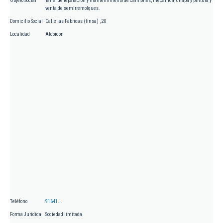
Objeto Social
Taller de reparación y mantenimiento de camiones, mecánica, chapa y pintura y
venta de semirremolques.
Domicilio Social
Calle las Fabricas (tinsa) , 20
Localidad
Alcorcon
Teléfono
91641...
Forma Jurídica
Sociedad limitada