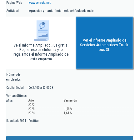
Página Web
www.serauto.net
Actividad
reparación y mantenimiento de vehículos de motor
Ver el Informe Ampliado de
Servicios Automotrices Truck-
Ve el Informe Ampliado. ¡Es gratis!
Regístrese en eInforma y le
bus Sl.
regalamos el Informe Ampliado de
esta empresa
Número de
empleados
Capital Social
De 3.100 a 60.000 €
Ventas últimos
Año
Variación
años
2022
2023
-1,73 %
2024
1,64 %
Resultado 2024
Positivo