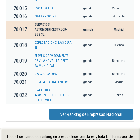
SL.
70.015
PROAL 2015 SL.
grande
Valladolid
70.016
GALAXY GOLF SL.
grande
Alicante
SERVICIOS
70.017
AUTOMOTRICES TRUCK-
grande
Madrid
BUS SL.
EXPLOTACIONES LA SIERRA
70.018
grande
Cuenca
SL
SERVEIS D'APARCAMENTS
70.019
DE VILANOVA I LA GELTRU
grande
Barcelona
SA MUNICIPAL
70.020
J A G ALCAIDE S.L.
grande
Barcelona
70.021
LE RETAIL ALBACENTER SL.
grande
Madrid
DRAXTON 4C
70.022
AGRUPACION DE INTERES
grande
Bizkaia
ECONOMICO.
Ver Ranking de Empresas Nacional
Todo el contenido de ranking-empresas.eleconomista.es y toda la información de