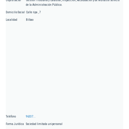
Objeto Social
Gestión Tributaria y Catastral, Inspección, Recaudación y de Multas al servicio
de la Administración Pública.
Domicilio Social
Calle ripa , 7
Localidad
Bilbao
Teléfono
96337...
Forma Jurídica
Sociedad limitada unipersonal