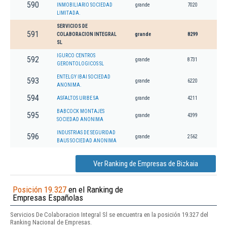
590
INMOBILIARIO SOCIEDAD
grande
7020
LIMITADA.
SERVICIOS DE
591
COLABORACION INTEGRAL
grande
8299
SL
IGURCO CENTROS
592
grande
8731
GERONTOLOGICOS SL
ENTELGY IBAI SOCIEDAD
593
grande
6220
ANONIMA.
594
ASFALTOS URIBE SA
grande
4211
BABCOCK MONTAJES
595
grande
4399
SOCIEDAD ANONIMA
INDUSTRIAS DE SEGURIDAD
596
grande
2562
BAUS SOCIEDAD ANONIMA
Ver Ranking de Empresas de Bizkaia
Posición 19.327
en el Ranking de
Empresas Españolas
Servicios De Colaboracion Integral Sl se encuentra en la posición 19.327 del
Ranking Nacional de Empresas.