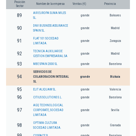
Posición
Nombre de la empresa
Ventas (€)
Provincia
Sector
AIR EUROPA SUMA MILES
89
grande
Baleares
SL.
DNV BUSINESS ASSURANCE
90
grande
Madrid
SPAIN SL.
FLAT 101 SOCIEDAD
91
grande
Zaragoza
LIMITADA.
TECNICA AUXILIAR DE
92
grande
Madrid
GESTION EMPRESARIAL SA
93
MBE SPAIN 2000 SL
grande
Barcelona
SERVICIOS DE
94
COLABORACION INTEGRAL
grande
Bizkaia
SL
95
ELIT ALIQUAM SL.
grande
Valencia
96
CITIUS SOLUTIONS S.L.
grande
Barcelona
AGQ TECHNOLOGICAL
97
CORPORATE, SOCIEDAD
grande
Sevilla
LIMITADA
OPTIMA CULTURA
98
grande
Granada
SOCIEDAD LIMITADA.
99
COSPACE SL.
grande
Barcelona