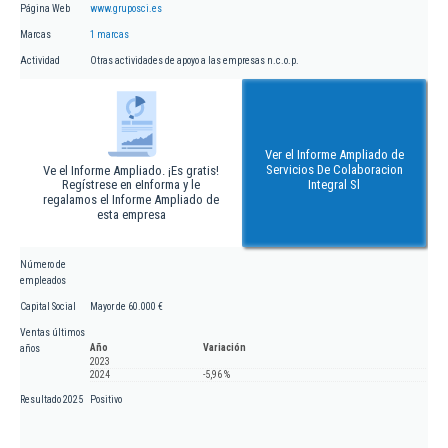
Página Web
www.gruposci.es
Marcas
1 marcas
Actividad
Otras actividades de apoyo a las empresas n.c.o.p.
Ver el Informe Ampliado de
Servicios De Colaboracion
Ve el Informe Ampliado. ¡Es gratis!
Regístrese en eInforma y le
Integral Sl
regalamos el Informe Ampliado de
esta empresa
Número de
empleados
Capital Social
Mayor de 60.000 €
Ventas últimos
Año
Variación
años
2023
2024
-5,96 %
Resultado 2025
Positivo