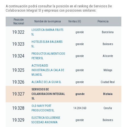
A continuación podrá consultar la posición en el ranking de Servicios De
Colaboracion Integral Sl y empresas con posiciones similares:
Posición
Nombre de la empresa
Ventas (€)
Provincia
Nacional
LOGISTICA BARNA FRUITS
19.322
grande
Barcelona
SL
HOTELES ELBA BALEARES
19.323
grande
Baleares
SL.
PRODUCTOS ALIMENTICIOS
19.324
grande
Alicante
PETRER SL
ACTIVIDADES
19.325
INDUSTRIALES LA CALA DE
grande
Málaga
MIJAS SL
19.326
ALCAÑIZ DE LA GUIA SL
grande
Ciudad Real
SERVICIOS DE
19.327
COLABORACION INTEGRAL
grande
Bizkaia
SL
OLD NAVY PORT
19.328
14.204.363
Coruña
PRODUCCIONES SL.
ELECTRICA SOLLERENSE
19.329
grande
Baleares
SOCIEDAD ANONIMA