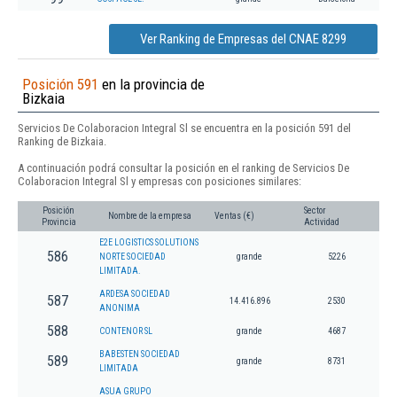
Ver Ranking de Empresas del CNAE 8299
Posición 591
en la provincia de
Bizkaia
Servicios De Colaboracion Integral Sl se encuentra en la posición 591 del
Ranking de Bizkaia.
A continuación podrá consultar la posición en el ranking de Servicios De
Colaboracion Integral Sl y empresas con posiciones similares:
Posición
Sector
Nombre de la empresa
Ventas (€)
Provincia
Actividad
E2E LOGISTICS SOLUTIONS
586
NORTE SOCIEDAD
grande
5226
LIMITADA.
ARDESA SOCIEDAD
587
14.416.896
2530
ANONIMA
588
CONTENOR SL
grande
4687
BABESTEN SOCIEDAD
589
grande
8731
LIMITADA
ASUA GRUPO