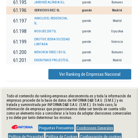
61.195
JARDINES ALFABIA SLL
grande
Baleares
61.196
SERVICIOS DIEZ SL
grande
Madrid
INMOLEVEL RESIDENCIAL
61.197
grande
Madrid
SL.
61.198
MODUBE 2007 SL
grande
Gipuzkoa
EMOTIVE IBERIA SOCIEDAD
61.199
grande
Valencia
LIMITADA.
61.200
MENORCA FRESC I BO SL
grande
Baleares
61.201
ENERGYSAVE PROJECTS SL.
grande
Madrid
Ver Ranking de Empresas Nacional
Todo el contenido de ranking-empresas.eleconomista.es y toda la información de
empresas procede de la base de datos de INFORMA D&B S.A.U. (S.M.E.) y es
tratada y suministrada por INFORMA D&B S.A.U. (S.M.E.). En todo caso, la
información de empresas que proporcionamos debe ser tenida en cuenta sólo
como un elemento más a considerar a la hora de adoptar decisiones comerciales
y no debe por tanto determinar las mismas.
Preguntas Frecuentes
Condiciones Generales
Política de Privacidad
Política de Cookies
Configuración de cookies