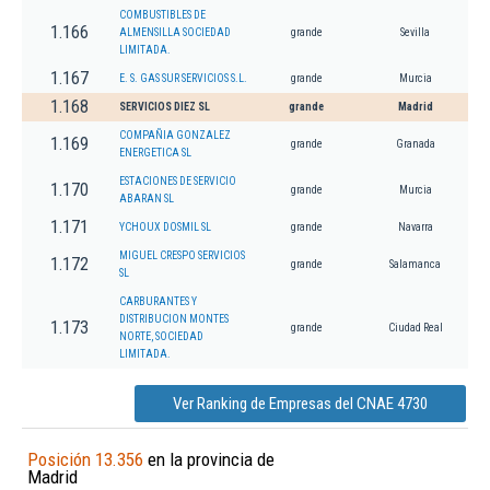
COMBUSTIBLES DE
1.166
ALMENSILLA SOCIEDAD
grande
Sevilla
LIMITADA.
1.167
E. S. GAS SUR SERVICIOS S.L.
grande
Murcia
1.168
SERVICIOS DIEZ SL
grande
Madrid
COMPAÑIA GONZALEZ
1.169
grande
Granada
ENERGETICA SL
ESTACIONES DE SERVICIO
1.170
grande
Murcia
ABARAN SL
1.171
YCHOUX DOSMIL SL
grande
Navarra
MIGUEL CRESPO SERVICIOS
1.172
grande
Salamanca
SL
CARBURANTES Y
DISTRIBUCION MONTES
1.173
grande
Ciudad Real
NORTE, SOCIEDAD
LIMITADA.
Ver Ranking de Empresas del CNAE 4730
Posición 13.356
en la provincia de
Madrid