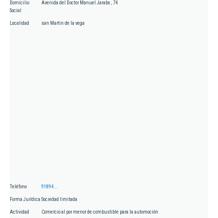
Domicilio
Avenida del Doctor Manuel Jarabo , 74
Social
Localidad
san Martin de la vega
Teléfono
91894...
Forma Jurídica
Sociedad limitada
Actividad
Comercio al por menor de combustible para la automoción