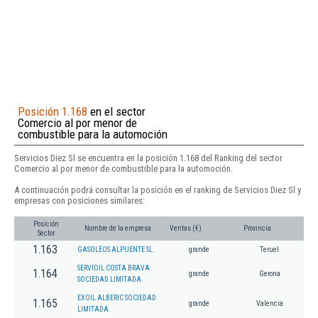
Posición 1.168
en el sector
Comercio al por menor de
combustible para la automoción
Servicios Diez Sl se encuentra en la posición 1.168 del Ranking del sector
Comercio al por menor de combustible para la automoción.
A continuación podrá consultar la posición en el ranking de Servicios Diez Sl y
empresas con posiciones similares:
Posición
Nombre de la empresa
Ventas (€)
Provincia
Sector
1.163
GASOLEOS ALPUENTE SL.
grande
Teruel
SERVIOIL COSTA BRAVA
1.164
grande
Gerona
SOCIEDAD LIMITADA.
EXOIL ALBERIC SOCIEDAD
1.165
grande
Valencia
LIMITADA.