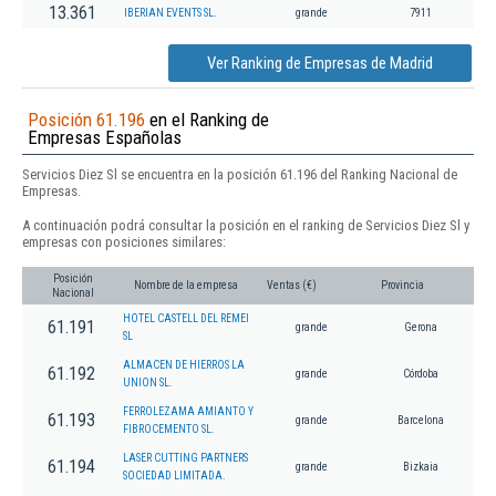
13.361
IBERIAN EVENTS SL.
grande
7911
Ver Ranking de Empresas de Madrid
Posición 61.196
en el Ranking de
Empresas Españolas
Servicios Diez Sl se encuentra en la posición 61.196 del Ranking Nacional de
Empresas.
A continuación podrá consultar la posición en el ranking de Servicios Diez Sl y
empresas con posiciones similares:
Posición
Nombre de la empresa
Ventas (€)
Provincia
Nacional
HOTEL CASTELL DEL REMEI
61.191
grande
Gerona
SL
ALMACEN DE HIERROS LA
61.192
grande
Córdoba
UNION SL.
FERROLEZAMA AMIANTO Y
61.193
grande
Barcelona
FIBROCEMENTO SL.
LASER CUTTING PARTNERS
61.194
grande
Bizkaia
SOCIEDAD LIMITADA.