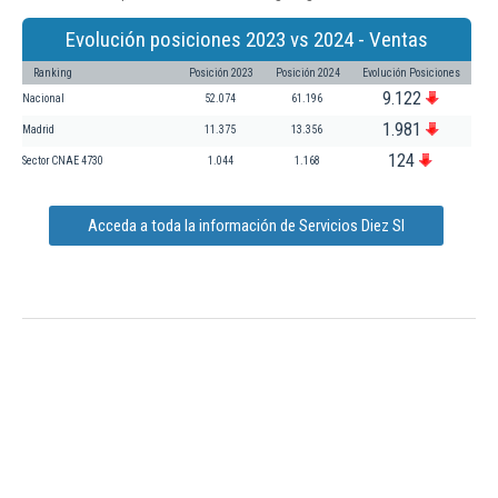
Evolución posiciones 2023 vs 2024 - Ventas
Ranking
Posición 2023
Posición 2024
Evolución Posiciones
9.122
Nacional
52.074
61.196
1.981
Madrid
11.375
13.356
124
Sector CNAE 4730
1.044
1.168
Acceda a toda la información de Servicios Diez Sl