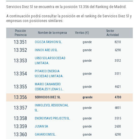
Servicios Diez Sl se encuentra en la posición 13.356 del Ranking de Madrid.
A continuación podrá consultar la posición en el ranking de Servicios Diez Sl y
empresas con posiciones similares:
Posición
Sector
Nombre de la empresa
Ventas (€)
Provincia
Actividad
13.351
OGOZA FASHION SL.
grande
8210
13.352
INNOV ARE US SL
grande
6290
URSO SOLAR SOCIEDAD
13.353
grande
3512
LIMITADA.
PITARCO ENERGIA
13.354
grande
3511
SOCIEDAD LIMITADA.
MARIO CANAMERO
13.355
grande
4621
CEREALES Y LENA S.L.
13.356
SERVICIOS DIEZ SL
grande
4730
INMOLEVEL RESIDENCIAL
13.357
grande
6831
SL.
13.358
ENERGYSAVE PROJECTS SL.
grande
3515
13.359
JUSAN SA
grande
2630
13.360
GAIAROOMS SL.
grande
6290