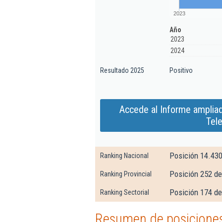
2023
Año
2023
2024
Resultado 2025
Positivo
Accede al Informe ampliad
Tel
Posición 14.43
Ranking Nacional
Posición 252 d
Ranking Provincial
Posición 174 de
Ranking Sectorial
Resumen de posiciones 