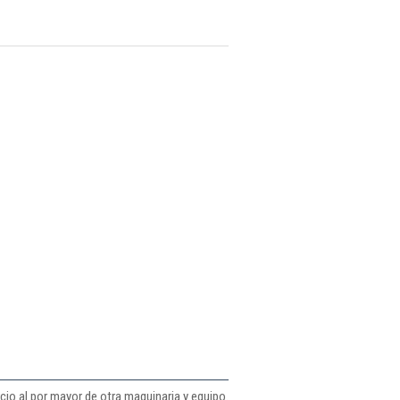
io al por mayor de otra maquinaria y equipo.