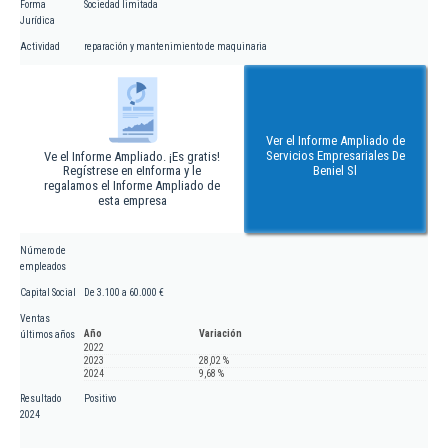
Forma
Sociedad limitada
Jurídica
Actividad
reparación y mantenimiento de maquinaria
Ver el Informe Ampliado de
Servicios Empresariales De
Ve el Informe Ampliado. ¡Es gratis!
Regístrese en eInforma y le
Beniel Sl
regalamos el Informe Ampliado de
esta empresa
Número de
empleados
Capital Social
De 3.100 a 60.000 €
Ventas
Año
Variación
últimos años
2022
2023
28,02 %
2024
9,68 %
Resultado
Positivo
2024