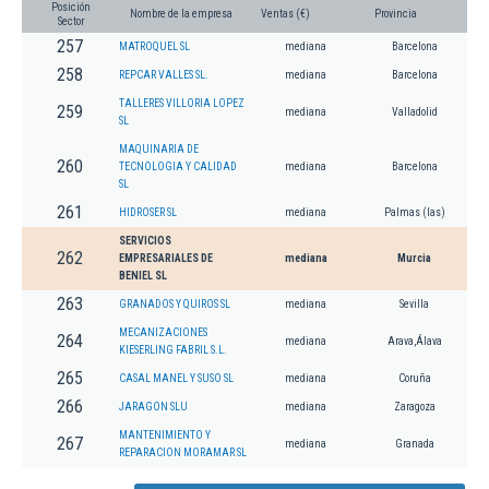
Posición
Nombre de la empresa
Ventas (€)
Provincia
Sector
257
MATROQUEL SL
mediana
Barcelona
258
REPCAR VALLES SL.
mediana
Barcelona
TALLERES VILLORIA LOPEZ
259
mediana
Valladolid
SL
MAQUINARIA DE
260
TECNOLOGIA Y CALIDAD
mediana
Barcelona
SL
261
HIDROSER SL
mediana
Palmas (las)
SERVICIOS
262
EMPRESARIALES DE
mediana
Murcia
BENIEL SL
263
GRANADOS Y QUIROS SL
mediana
Sevilla
MECANIZACIONES
264
mediana
Arava,Álava
KIESERLING FABRIL S.L.
265
CASAL MANEL Y SUSO SL
mediana
Coruña
266
JARAGON SLU
mediana
Zaragoza
MANTENIMIENTO Y
267
mediana
Granada
REPARACION MORAMAR SL