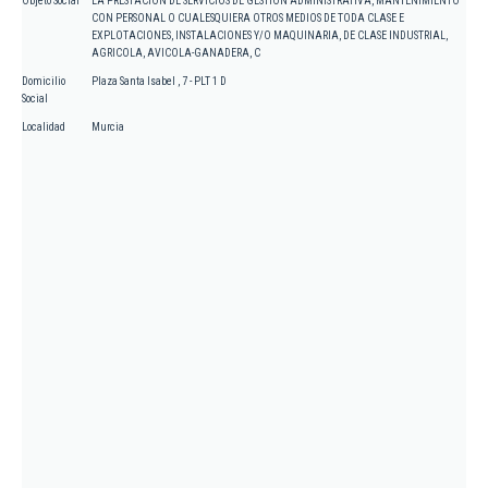
Objeto Social
LA PRESTACION DE SERVICIOS DE GESTION ADMINISTRATIVA, MANTENIMIENTO
CON PERSONAL O CUALESQUIERA OTROS MEDIOS DE TODA CLASE E
EXPLOTACIONES, INSTALACIONES Y/O MAQUINARIA, DE CLASE INDUSTRIAL,
AGRICOLA, AVICOLA-GANADERA, C
Domicilio
Plaza Santa Isabel , 7 - PLT 1 D
Social
Localidad
Murcia