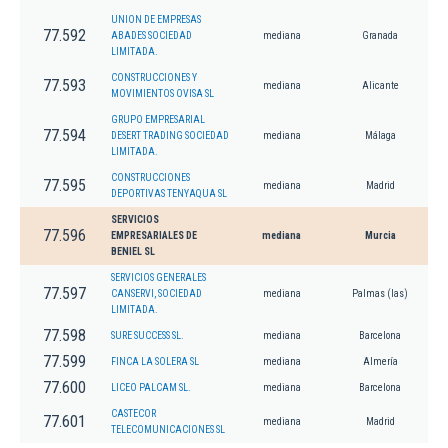
UNION DE EMPRESAS
77.592
ABADES SOCIEDAD
mediana
Granada
LIMITADA.
CONSTRUCCIONES Y
77.593
mediana
Alicante
MOVIMIENTOS OVISA SL
GRUPO EMPRESARIAL
77.594
DESERT TRADING SOCIEDAD
mediana
Málaga
LIMITADA.
CONSTRUCCIONES
77.595
mediana
Madrid
DEPORTIVAS TENYAQUA SL
SERVICIOS
77.596
EMPRESARIALES DE
mediana
Murcia
BENIEL SL
SERVICIOS GENERALES
77.597
CANSERVI, SOCIEDAD
mediana
Palmas (las)
LIMITADA.
77.598
SURE SUCCESS SL.
mediana
Barcelona
77.599
FINCA LA SOLERA SL
mediana
Almería
77.600
LICEO PALCAM SL.
mediana
Barcelona
CASTECOR
77.601
mediana
Madrid
TELECOMUNICACIONES SL