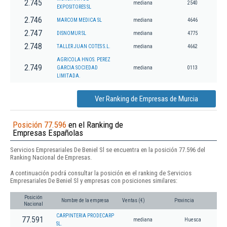
2.745
mediana
2540
EXPOSITORES SL
2.746
MARCOM MEDICA SL
mediana
4646
2.747
DISNOMUR SL
mediana
4775
2.748
TALLER JUAN COTES S.L.
mediana
4662
AGRICOLA HNOS. PEREZ
2.749
GARCIA SOCIEDAD
mediana
0113
LIMITADA.
Ver Ranking de Empresas de Murcia
Posición 77.596
en el Ranking de
Empresas Españolas
Servicios Empresariales De Beniel Sl se encuentra en la posición 77.596 del
Ranking Nacional de Empresas.
A continuación podrá consultar la posición en el ranking de Servicios
Empresariales De Beniel Sl y empresas con posiciones similares:
Posición
Nombre de la empresa
Ventas (€)
Provincia
Nacional
CARPINTERIA PRODECARP
77.591
mediana
Huesca
SL.