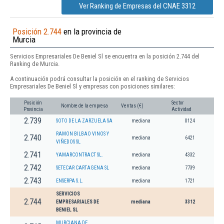
Ver Ranking de Empresas del CNAE 3312
Posición 2.744
en la provincia de
Murcia
Servicios Empresariales De Beniel Sl se encuentra en la posición 2.744 del
Ranking de Murcia.
A continuación podrá consultar la posición en el ranking de Servicios
Empresariales De Beniel Sl y empresas con posiciones similares:
Posición
Sector
Nombre de la empresa
Ventas (€)
Provincia
Actividad
2.739
SOTO DE LA ZARZUELA SA
mediana
0124
RAMON BILBAO VINOS Y
2.740
mediana
6421
VIÑEDOS SL
2.741
YAMARCONTRACT SL.
mediana
4332
2.742
SETECAR CARTAGENA SL
mediana
7739
2.743
ENSERPA S.L.
mediana
1721
SERVICIOS
2.744
EMPRESARIALES DE
mediana
3312
BENIEL SL
MURCIANA DE