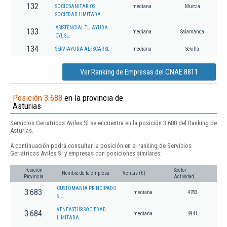
132
SOCIOSANITARIOS,
mediana
Murcia
SOCIEDAD LIMITADA.
ASISTENCIAL TU AYUDA
133
mediana
Salamanca
CYL SL.
134
SERVIAYUDA AL-ISCAR SL
mediana
Sevilla
Ver Ranking de Empresas del CNAE 8811
Posición 3.688
en la provincia de
Asturias
Servicios Geriatricos Aviles Sl se encuentra en la posición 3.688 del Ranking de
Asturias.
A continuación podrá consultar la posición en el ranking de Servicios
Geriatricos Aviles Sl y empresas con posiciones similares:
Posición
Sector
Nombre de la empresa
Ventas (€)
Provincia
Actividad
CUSTOMANIA PRINCIPADO
3.683
mediana
4783
S.L.
VENEASTUR SOCIEDAD
3.684
mediana
4941
LIMITADA.