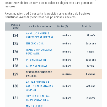
sector Actividades de servicios sociales sin alojamiento para personas
mayores .
A continuación podrá consultar la posición en el ranking de Servicios
Geriatricos Aviles Sl y empresas con posiciones similares:
Posición
Nombre de la empresa
Ventas (€)
Provincia
Sector
ANDALUCIA NURSING
124
mediana
Almería
CARE SOCIEDAD LIMITADA.
125
SENIORDOMO S.L.
mediana
Barcelona
TRANSFORMA CUIDAMOS
126
mediana
Navarra
PERSONAS SL.
127
INTERHOME 2004 SL
mediana
Barcelona
128
AURA ANDALUCIA S L
mediana
Sevilla
SERVICIOS GERIATRICOS
129
mediana
Asturias
AVILES SL
AYUDA DOMICILIARIA
130
ASISTENCIAL SANITARIA Y
mediana
Asturias
SOCIAL SL
SERVICIOS SOCIALES 24
131
mediana
Cantabria
HORAS SANTANDER SL
MIMO SERVICIOS