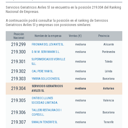
Servicios Geriatricos Aviles Sl se encuentra en la posición 219.304 del Ranking
Nacional de Empresas.
A continuación podrá consultar la posición en el ranking de Servicios
Geriatricos Aviles Sl y empresas con posiciones similares:
Posición
Nombre de la empresa
Ventas (€)
Provincia
Nacional
219.299
FRIOMAR DEL LEVANTE SL.
mediana
Alicante
219.300
D.M.M. SERVIMARK S.L.
mediana
Pontevedra
SUPERMERCADOS VERVILLE
219.301
mediana
Toledo
SLL.
219.302
CAL PERE 1868 SL.
mediana
Lérida
219.303
YMBRA SOLUCIONES SL
mediana
Barcelona
SERVICIOS GERIATRICOS
219.304
mediana
Asturias
AVILES SL
ONT-BOC LLUNES
219.305
mediana
Valencia
SOCIEDAD LIMITADA.
TALLERS RESTAURACIO I
219.306
mediana
Barcelona
COPES S.L.
219.307
SIMALIN TENERIFE SL
mediana
Tenerife