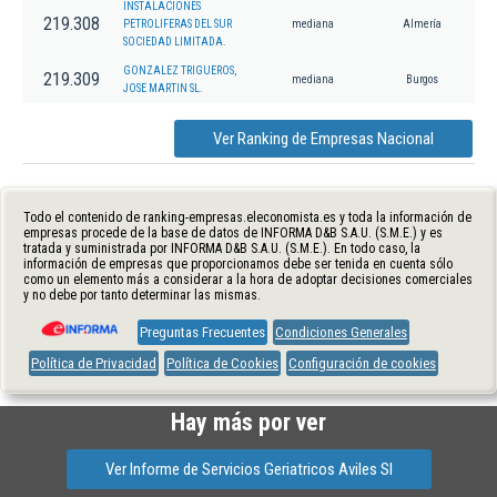
INSTALACIONES
219.308
PETROLIFERAS DEL SUR
mediana
Almería
SOCIEDAD LIMITADA.
GONZALEZ TRIGUEROS,
219.309
mediana
Burgos
JOSE MARTIN SL.
Ver Ranking de Empresas Nacional
Todo el contenido de ranking-empresas.eleconomista.es y toda la información de
empresas procede de la base de datos de INFORMA D&B S.A.U. (S.M.E.) y es
tratada y suministrada por INFORMA D&B S.A.U. (S.M.E.). En todo caso, la
información de empresas que proporcionamos debe ser tenida en cuenta sólo
como un elemento más a considerar a la hora de adoptar decisiones comerciales
y no debe por tanto determinar las mismas.
Preguntas Frecuentes
Condiciones Generales
Política de Privacidad
Política de Cookies
Configuración de cookies
Hay más por ver
Ver Informe de Servicios Geriatricos Aviles Sl