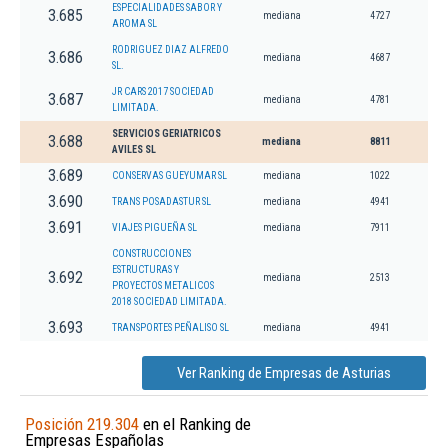
ESPECIALIDADES SABOR Y
3.685
mediana
4727
AROMA SL
RODRIGUEZ DIAZ ALFREDO
3.686
mediana
4687
SL.
JR CARS 2017 SOCIEDAD
3.687
mediana
4781
LIMITADA.
SERVICIOS GERIATRICOS
3.688
mediana
8811
AVILES SL
3.689
CONSERVAS GUEYUMAR SL
mediana
1022
3.690
TRANS POSADASTUR SL
mediana
4941
3.691
VIAJES PIGUEÑA SL
mediana
7911
CONSTRUCCIONES
ESTRUCTURAS Y
3.692
mediana
2513
PROYECTOS METALICOS
2018 SOCIEDAD LIMITADA.
3.693
TRANSPORTES PEÑALISO SL
mediana
4941
Ver Ranking de Empresas de Asturias
Posición 219.304
en el Ranking de
Empresas Españolas