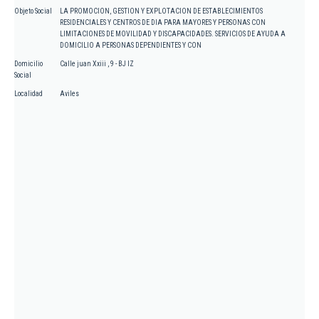
Objeto Social
LA PROMOCION, GESTION Y EXPLOTACION DE ESTABLECIMIENTOS
RESIDENCIALES Y CENTROS DE DIA PARA MAYORES Y PERSONAS CON
LIMITACIONES DE MOVILIDAD Y DISCAPACIDADES. SERVICIOS DE AYUDA A
DOMICILIO A PERSONAS DEPENDIENTES Y CON
Domicilio
Calle juan Xxiii , 9 - BJ IZ
Social
Localidad
Aviles