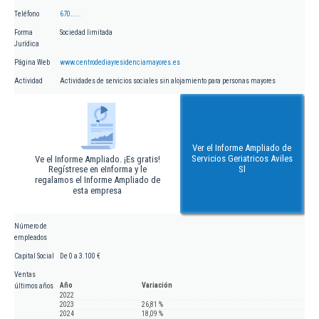
Teléfono
670.....
Forma
Sociedad limitada
Jurídica
Página Web
www.centrodediayresidenciamayores.es
Actividad
Actividades de servicios sociales sin alojamiento para personas mayores
Ver el Informe Ampliado de
Servicios Geriatricos Aviles
Ve el Informe Ampliado. ¡Es gratis!
Regístrese en eInforma y le
Sl
regalamos el Informe Ampliado de
esta empresa
Número de
empleados
Capital Social
De 0 a 3.100 €
Ventas
Año
Variación
últimos años
2022
2023
26,81 %
2024
18,09 %