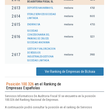
DE AUDITORIA FISCAL SL
2.613
DEPORTES NAVARRA 8 SL
mediana
4763
STERILE SERVICES SOCIEDAD
2.614
mediana
8610
LIMITADA.
2.615
ENDRINO SA
mediana
4755
SOCIEDAD
CONCESIONARIA DEL
2.616
mediana
5221
PARKING DE CRUCES
SOCIEDAD ANONIMA
GESTION Y VALORIZACION
DE RESIDUOS
2.617
mediana
3900
INDUSTRIALES-GESTIONA
SOCIEDAD LIMITADA.
Ver Ranking de Empresas de Bizkaia
Posición 100.326
en el Ranking de
Empresas Españolas
Servicios Informaticos De Auditoria Fiscal Sl se encuentra en la posición
100.326 del Ranking Nacional de Empresas.
A continuación podrá consultar la posición en el ranking de Servicios