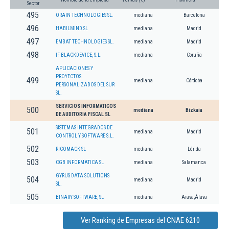
Sector
495
ORAIN TECHNOLOGIES SL.
mediana
Barcelona
496
HABILMIND SL
mediana
Madrid
497
EMBAT TECHNOLOGIES SL.
mediana
Madrid
498
IF BLACKDEVICE, S.L.
mediana
Coruña
APLICACIONES Y
PROYECTOS
499
mediana
Córdoba
PERSONALIZADOS DEL SUR
SL.
SERVICIOS INFORMATICOS
500
mediana
Bizkaia
DE AUDITORIA FISCAL SL
SISTEMAS INTEGRADOS DE
501
mediana
Madrid
CONTROL Y SOFTWARE S.L.
502
RICOMACK SL
mediana
Lérida
503
CGB INFORMATICA SL
mediana
Salamanca
GYRUS DATA SOLUTIONS
504
mediana
Madrid
SL.
505
BINARY SOFTWARE, SL
mediana
Arava,Álava
Ver Ranking de Empresas del CNAE 6210