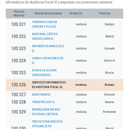
Informaticos De Auditoria Fiscal Sl y empresas con posiciones similares:
Posición
Nombre de la empresa
Ventas (€)
Provincia
Nacional
HERMANOS GARCIA
100.321
mediana
Badajoz
CERVERA E HIJOS SL
MARCASAL GESTION
100.322
mediana
Madrid
INMOBILIARIA SL
PAVIMENTOS RAMOS 2025
100.323
mediana
Granada
SL
VIMACO REFRIGERACION
100.324
mediana
Valencia
SL
AGRICOLA NUEVAS
100.325
mediana
Murcia
VARIEDADES SL
SERVICIOS INFORMATICOS
100.326
mediana
Bizkaia
DE AUDITORIA FISCAL SL
100.327
ABADTRANS SL
mediana
Alicante
100.328
TRANS-PROJEKT SL
mediana
Navarra
MARISQUERIA ARCADE
100.329
mediana
Pontevedra
SOCIEDAD LIMITADA.
PREVINTEGRA SERVICIOS
INTEGRALES EN
100.330
mediana
Madrid