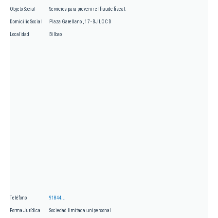
Objeto Social
Servicios para prevenir el fraude fiscal.
Domicilio Social
Plaza Garellano , 17 - BJ LOC D
Localidad
Bilbao
Teléfono
91844...
Forma Jurídica
Sociedad limitada unipersonal