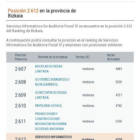
Posición 2.612
en la provincia de
Bizkaia
Servicios Informaticos De Auditoria Fiscal Sl se encuentra en la posición 2.612
del Ranking de Bizkaia.
A continuación podrá consultar la posición en el ranking de Servicios
Informaticos De Auditoria Fiscal Sl y empresas con posiciones similares:
Posición
Sector
Nombre de la empresa
Ventas (€)
Provincia
Actividad
ADUPLAS SOCIEDAD
2.607
mediana
4685
LIMITADA
GUTIERREZ BERASATEGUI
2.608
mediana
3320
MURUGARREN SL
GURETZAT98 SOCIEDAD
2.609
mediana
4727
LIMITADA.
2.610
PAPELERIA GOYA SL
mediana
4762
PROMOCIONES Y
CONSTRUCCIONES
2.611
mediana
2553
MECANICAS MUGARRA
SOCIEDAD ANONIMA.
SERVICIOS INFORMATICOS
2.612
mediana
6210