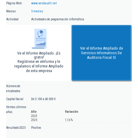
Página Web
www.sendaudit.net
Marcas
5 marcas
Actividad
Actividades de programación informática
Ver el Informe Ampliado de
Servicios Informaticos De
Ve el Informe Ampliado. ¡Es
gratis!
Auditoria Fiscal Sl
Regístrese en eInforma y le
regalamos el Informe Ampliado
de esta empresa
Número de
empleados
Capital Social
De 3.100 a 60.000 €
Ventas últimos
Año
Variación
años
2023
2024
1,16 %
Resultado 2025
Positivo