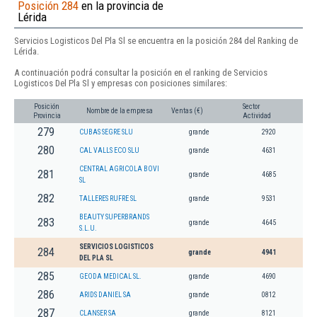
Posición 284
en la provincia de
Lérida
Servicios Logisticos Del Pla Sl se encuentra en la posición 284 del Ranking de
Lérida.
A continuación podrá consultar la posición en el ranking de Servicios
Logisticos Del Pla Sl y empresas con posiciones similares:
Posición
Sector
Nombre de la empresa
Ventas (€)
Provincia
Actividad
279
CUBAS SEGRE SLU
grande
2920
280
CAL VALLS ECO SLU
grande
4631
CENTRAL AGRICOLA BOVI
281
grande
4685
SL
282
TALLERES RUFRE SL
grande
9531
BEAUTY SUPERBRANDS
283
grande
4645
S.L.U.
SERVICIOS LOGISTICOS
284
grande
4941
DEL PLA SL
285
GEODA MEDICAL SL.
grande
4690
286
ARIDS DANIEL SA
grande
0812
287
CLANSER SA
grande
8121