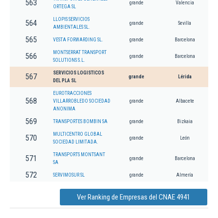
563
grande
Valencia
ORTEGA SL
LLOPIS SERVICIOS
564
grande
Sevilla
AMBIENTALES SL.
565
VESTA FORWARDING SL.
grande
Barcelona
MONTSERRAT TRANSPORT
566
grande
Barcelona
SOLUTIONS S.L.
SERVICIOS LOGISTICOS
567
grande
Lérida
DEL PLA SL
EUROTRACCIONES
568
VILLARROBLEDO SOCIEDAD
grande
Albacete
ANONIMA
569
TRANSPORTES BOMBIN SA
grande
Bizkaia
MULTICENTRO GLOBAL
570
grande
León
SOCIEDAD LIMITADA.
TRANSPORTS MONTSANT
571
grande
Barcelona
SA
572
SERVIMOSUR SL
grande
Almería
Ver Ranking de Empresas del CNAE 4941