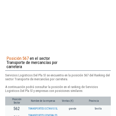
Posición 567
en el sector
Transporte de mercancías por
carretera
Servicios Logisticos Del Pla Sl se encuentra en la posición 567 del Ranking del
sector Transporte de mercancías por carretera.
A continuación podrá consultar la posición en el ranking de Servicios
Logisticos Del Pla Sl y empresas con posiciones similares:
Posición
Nombre de la empresa
Ventas (€)
Provincia
Sector
562
TRANSPORTES OCTAVIO SL
grande
Sevilla
TRANSPORTES GENERALES