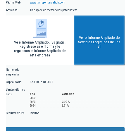
Página Web
www.transportsargelich.com
Actividad
Transporte de mercancías por carretera
Ver el Informe Ampliado de
Servicios Logisticos Del Pla
Ve el Informe Ampliado. ¡Es gratis!
Regístrese en eInforma y le
Sl
regalamos el Informe Ampliado de
esta empresa
Número de
empleados
Capital Social
De 3.100 a 60.000 €
Ventas últimos
Año
Variación
años
2022
2023
-3,29 %
2024
6,91 %
Resultado 2024
Positivo