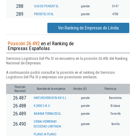
288
OUS DE PONENT SL
grande
0147
289
PROSETEL-95 SL
grande
4730
Ver Ranking de Empresas de Lérida
Posición 26.492
en el Ranking de
Empresas Españolas
Servicios Logisticos Del Pla Sl se encuentra en la posición 26.492 del Ranking
Nacional de Empresas.
A continuación podrá consultar la posición en el ranking de Servicios
Logisticos Del Pla Sl y empresas con posiciones similares:
Posición
Nombre de la empresa
Ventas (€)
Provincia
Nacional
26.487
NATURCHEM BCN XXI S.L.
grande
Barcelona
26.488
K 2000 S.A.U
grande
Bizkaia
26.489
ABAMA TERRACES SL.
grande
Tenerife
GEMA HERRERIAS
26.490
grande
Sevilla
SOCIEDAD LIMITADA.
PLANO A PLANO