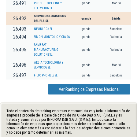
26.491
PRODUCTORA CINE Y
grande
Madrid
TELEVISION SL
SERVICIOS LOGISTICOS
26.492
grande
Lérida
DEL PLA SL
26.493
NEWBLOCK SL
grande
Barcelona
26.494
SIMON MONTOLIO Y CIA SA
grande
Valencia
SAMBEAT
26.495
MANUFACTURING
grande
Valencia
SOLUTIONS SL.
AEBIA TECNOLOGIA Y
26.496
grande
Madrid
SERVICIOS SL
26.497
FILTO PROFILES SL.
grande
Barcelona
Ver Ranking de Empresas Nacional
Todo el contenido de ranking-empresas.eleconomista.es y toda la información de
empresas procede de la base de datos de INFORMA D&B S.A.U. (S.M.E.) y es
tratada y suministrada por INFORMA D&B S.A.U. (S.M.E.). En todo caso, la
información de empresas que proporcionamos debe ser tenida en cuenta sólo
como un elemento más a considerar a la hora de adoptar decisiones comerciales
y no debe por tanto determinar las mismas.