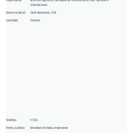
Objeto Social
Servicios logísticos, transporte de mercancías a nivel nacional e
internacional.
Domicilio Social
Calle Barcelona , S/N
Localidad
Golmes
Teléfono
97360...
Forma Jurídica
Sociedad limitada unipersonal