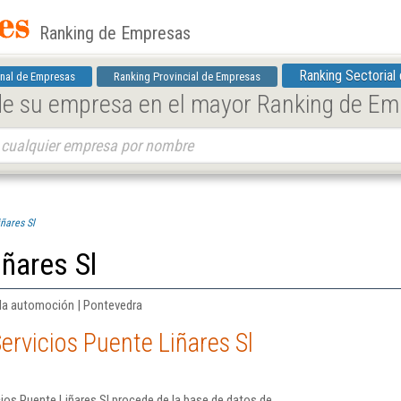
Ranking de Empresas
Ranking Sectorial
nal de Empresas
Ranking Provincial de Empresas
 de su empresa en el mayor Ranking de E
ñares Sl
iñares Sl
 la automoción | Pontevedra
ervicios Puente Liñares Sl
ios Puente Liñares Sl procede de la base de datos de