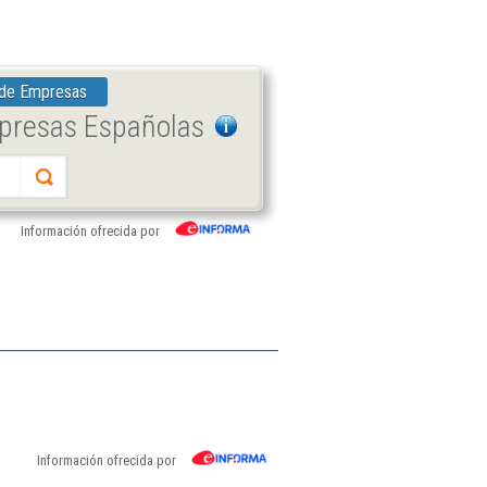
 de Empresas
mpresas Españolas
Información ofrecida por
Información ofrecida por