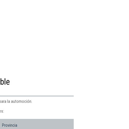
ble
 para la automoción.
es:
Provincia