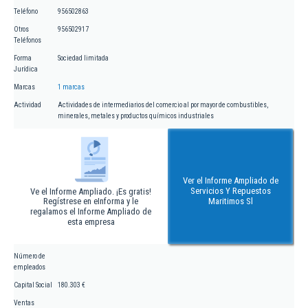
Teléfono
956502863
Otros
956502917
Teléfonos
Forma
Sociedad limitada
Jurídica
Marcas
1 marcas
Actividad
Actividades de intermediarios del comercio al por mayor de combustibles,
minerales, metales y productos químicos industriales
Ver el Informe Ampliado de
Servicios Y Repuestos
Ve el Informe Ampliado. ¡Es gratis!
Regístrese en eInforma y le
Maritimos Sl
regalamos el Informe Ampliado de
esta empresa
Número de
empleados
Capital Social
180.303 €
Ventas