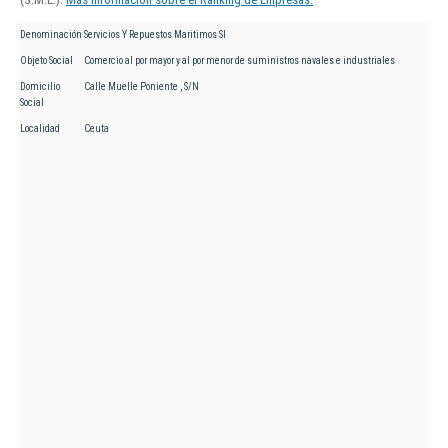
Denominación
Servicios Y Repuestos Maritimos Sl
Objeto Social
Comercio al por mayor y al por menor de suministros navales e industriales
Domicilio
Calle Muelle Poniente , S/N
Social
Localidad
Ceuta