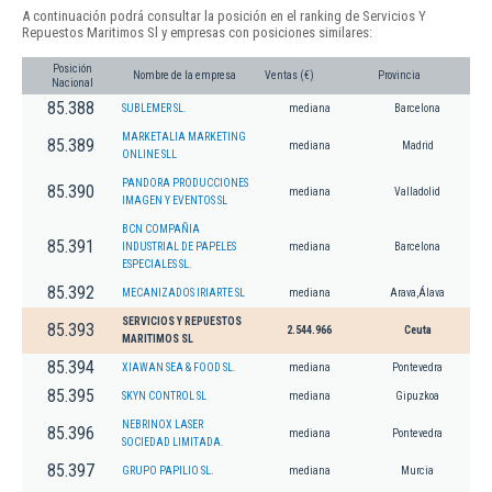
A continuación podrá consultar la posición en el ranking de Servicios Y
Repuestos Maritimos Sl y empresas con posiciones similares:
Posición
Nombre de la empresa
Ventas (€)
Provincia
Nacional
85.388
SUBLEMER SL.
mediana
Barcelona
MARKETALIA MARKETING
85.389
mediana
Madrid
ONLINE SLL
PANDORA PRODUCCIONES
85.390
mediana
Valladolid
IMAGEN Y EVENTOS SL
BCN COMPAÑIA
85.391
INDUSTRIAL DE PAPELES
mediana
Barcelona
ESPECIALES SL.
85.392
MECANIZADOS IRIARTE SL
mediana
Arava,Álava
SERVICIOS Y REPUESTOS
85.393
2.544.966
Ceuta
MARITIMOS SL
85.394
XIAWAN SEA & FOOD SL.
mediana
Pontevedra
85.395
SKYN CONTROL SL
mediana
Gipuzkoa
NEBRINOX LASER
85.396
mediana
Pontevedra
SOCIEDAD LIMITADA.
85.397
GRUPO PAPILIO SL.
mediana
Murcia