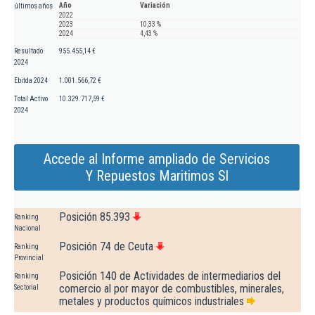
Año
Variación
últimos años
2022
2023
10,33 %
2024
4,43 %
Resultado
955.455,14 €
2024
Ebitda 2024
1.001.566,72 €
Total Activo
10.329.717,59 €
2024
Accede al Informe ampliado de Servicios
Y Repuestos Maritimos Sl
Posición 85.393
Ranking
Nacional
Posición 74 de Ceuta
Ranking
Provincial
Posición 140 de Actividades de intermediarios del
Ranking
comercio al por mayor de combustibles, minerales,
Sectorial
metales y productos químicos industriales