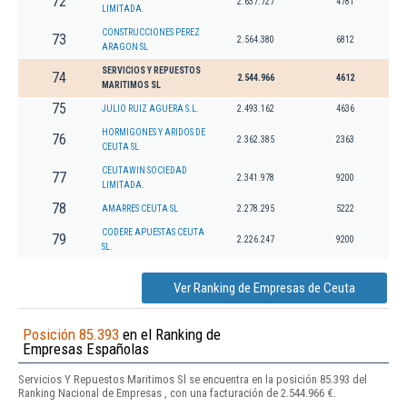
72
2.637.727
4781
LIMITADA.
CONSTRUCCIONES PEREZ
73
2.564.380
6812
ARAGON SL
SERVICIOS Y REPUESTOS
74
2.544.966
4612
MARITIMOS SL
75
JULIO RUIZ AGUERA S.L.
2.493.162
4636
HORMIGONES Y ARIDOS DE
76
2.362.385
2363
CEUTA SL
CEUTAWIN SOCIEDAD
77
2.341.978
9200
LIMITADA.
78
AMARRES CEUTA SL
2.278.295
5222
CODERE APUESTAS CEUTA
79
2.226.247
9200
SL.
Ver Ranking de Empresas de Ceuta
Posición 85.393
en el Ranking de
Empresas Españolas
Servicios Y Repuestos Maritimos Sl se encuentra en la posición 85.393 del
Ranking Nacional de Empresas , con una facturación de 2.544.966 €.