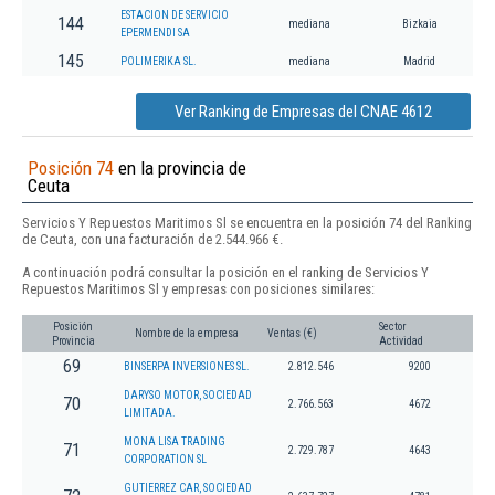
ESTACION DE SERVICIO
144
mediana
Bizkaia
EPERMENDI SA
145
POLIMERIKA SL.
mediana
Madrid
Ver Ranking de Empresas del CNAE 4612
Posición 74
en la provincia de
Ceuta
Servicios Y Repuestos Maritimos Sl se encuentra en la posición 74 del Ranking
de Ceuta, con una facturación de 2.544.966 €.
A continuación podrá consultar la posición en el ranking de Servicios Y
Repuestos Maritimos Sl y empresas con posiciones similares:
Posición
Sector
Nombre de la empresa
Ventas (€)
Provincia
Actividad
69
BINSERPA INVERSIONES SL.
2.812.546
9200
DARYSO MOTOR, SOCIEDAD
70
2.766.563
4672
LIMITADA.
MONA LISA TRADING
71
2.729.787
4643
CORPORATION SL
GUTIERREZ CAR, SOCIEDAD