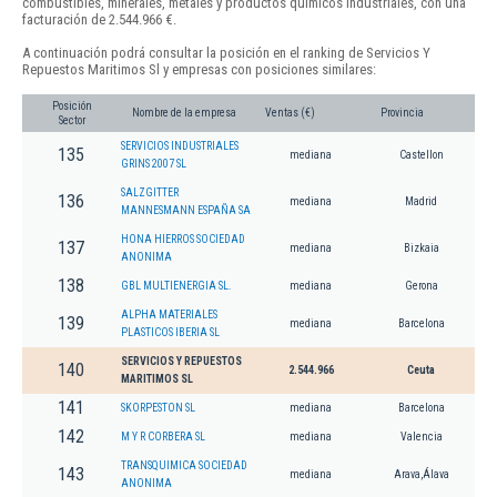
combustibles, minerales, metales y productos químicos industriales, con una
facturación de 2.544.966 €.
A continuación podrá consultar la posición en el ranking de Servicios Y
Repuestos Maritimos Sl y empresas con posiciones similares:
Posición
Nombre de la empresa
Ventas (€)
Provincia
Sector
SERVICIOS INDUSTRIALES
135
mediana
Castellon
GRINS 2007 SL
SALZGITTER
136
mediana
Madrid
MANNESMANN ESPAÑA SA
HONA HIERROS SOCIEDAD
137
mediana
Bizkaia
ANONIMA
138
GBL MULTIENERGIA SL.
mediana
Gerona
ALPHA MATERIALES
139
mediana
Barcelona
PLASTICOS IBERIA SL
SERVICIOS Y REPUESTOS
140
2.544.966
Ceuta
MARITIMOS SL
141
SKORPESTON SL
mediana
Barcelona
142
M Y R CORBERA SL
mediana
Valencia
TRANSQUIMICA SOCIEDAD
143
mediana
Arava,Álava
ANONIMA