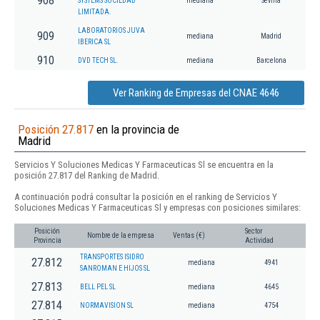
908
SYSTEMS SOCIEDAD
mediana
Sevilla
LIMITADA.
LABORATORIOS JUVA
909
mediana
Madrid
IBERICA SL
910
DVD TECH SL.
mediana
Barcelona
Ver Ranking de Empresas del CNAE 4646
Posición 27.817
en la provincia de
Madrid
Servicios Y Soluciones Medicas Y Farmaceuticas Sl se encuentra en la
posición 27.817 del Ranking de Madrid.
A continuación podrá consultar la posición en el ranking de Servicios Y
Soluciones Medicas Y Farmaceuticas Sl y empresas con posiciones similares:
Posición
Sector
Nombre de la empresa
Ventas (€)
Provincia
Actividad
TRANSPORTES ISIDRO
27.812
mediana
4941
SANROMAN E HIJOS SL
27.813
BELL PEL SL
mediana
4645
27.814
NORMAVISION SL
mediana
4754