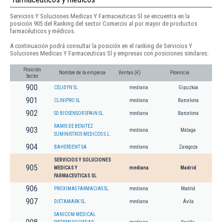
Servicios Y Soluciones Medicas Y Farmaceuticas Sl se encuentra en la
posición 905 del Ranking del sector Comercio al por mayor de productos
farmacéuticos y médicos.
A continuación podrá consultar la posición en el ranking de Servicios Y
Soluciones Medicas Y Farmaceuticas Sl y empresas con posiciones similares:
Posición
Nombre de la empresa
Ventas (€)
Provincia
Sector
900
CELIDYN SL
mediana
Gipuzkoa
901
CLINIPRO SL
mediana
Barcelona
902
SD BIOSENSOR SPAIN SL.
mediana
Barcelona
RAMIS DE BENITEZ
903
mediana
Málaga
SUMINISTROS MEDICOS S.L.
904
BAHERDENT SA
mediana
Zaragoza
SERVICIOS Y SOLUCIONES
905
MEDICAS Y
mediana
Madrid
FARMACEUTICAS SL
906
PROXIMAS FARMACIAS SL.
mediana
Madrid
907
DIETAMARK SL.
mediana
Ávila
SANICOM MEDICAL