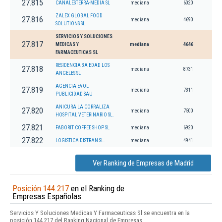
27.815
CANALESTERRA-MEDIA SL
mediana
6020
ZALEX GLOBAL FOOD
27.816
mediana
4690
SOLUTIONS SL.
SERVICIOS Y SOLUCIONES
27.817
MEDICAS Y
mediana
4646
FARMACEUTICAS SL
RESIDENCIA 3A EDAD LOS
27.818
mediana
8731
ANGELES SL
AGENCIA EVOL
27.819
mediana
7311
PUBLICIDAD SAU
ANICURA LA CORRALIZA
27.820
mediana
7500
HOSPITAL VETERINARIO SL.
27.821
FABORIT COFFEE SHOP SL
mediana
6920
27.822
LOGISTICA DISTRAN SL.
mediana
4941
Ver Ranking de Empresas de Madrid
Posición 144.217
en el Ranking de
Empresas Españolas
Servicios Y Soluciones Medicas Y Farmaceuticas Sl se encuentra en la
posición 144.217 del Ranking Nacional de Empresas.