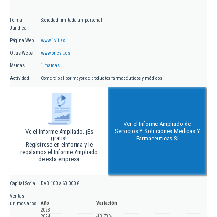
Forma
Sociedad limitada unipersonal
Jurídica
Página Web
www.1vit.es
Otras Webs
www.onevit.es
Marcas
1 marcas
Actividad
Comercio al por mayor de productos farmacéuticos y médicos
Ver el Informe Ampliado de
Servicios Y Soluciones Medicas Y
Ve el Informe Ampliado. ¡Es
gratis!
Farmaceuticas Sl
Regístrese en eInforma y le
regalamos el Informe Ampliado
de esta empresa
Capital Social
De 3.100 a 60.000 €
Ventas
Año
Variación
últimos años
2023
2024
-13,73 %