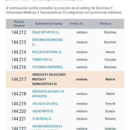
A continuación podrá consultar la posición en el ranking de Servicios Y
Soluciones Medicas Y Farmaceuticas Sl y empresas con posiciones similares:
Posición
Nombre de la empresa
Ventas (€)
Provincia
Nacional
144.212
STAGE DEPORTIVO S.L.
mediana
Barcelona
ESTROMBA INVERSIONES
144.213
mediana
Barcelona
S.L.
144.214
SKULLBUS INTEGRAL SL.
mediana
Navarra
144.215
TXARRI-TXIKI S.L.
mediana
Gipuzkoa
144.216
THE BRAND PARTNERS SL.
mediana
Barcelona
SERVICIOS Y SOLUCIONES
144.217
MEDICAS Y
mediana
Madrid
FARMACEUTICAS SL
RESIDENCIA 3A EDAD LOS
144.218
mediana
Madrid
ANGELES SL
144.219
CAZUELA COLON SL.
mediana
Tenerife
144.220
GRUAS IRATXE SL
mediana
Bizkaia
144.221
10 MUNDIAL SL
mediana
Baleares
INVERSIONES SUECIA 64
144.222
mediana
Castellon