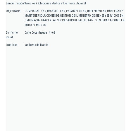
Denominación
Servicios Y Soluciones Medicas Y Farmaceuticas Sl
Objeto Social
COMERCIALIZAR, DESARROLLAR, PARAMETRIZAR, IMPLEMENTAR, HOSPEDAR Y
MANTENER SOLUCIONES DE GESTION DE SUMINISTRO DE BIENES Y SERVICIOS EN
ORDEN A SATISFACER LAS NECESIDADES DE SALUD, TANTO EN ESPANA COMO EN
TODO EL MUNDO.
Domicilio
Calle Copenhague , 4 - 6 8
Social
Localidad
las Rozas de Madrid