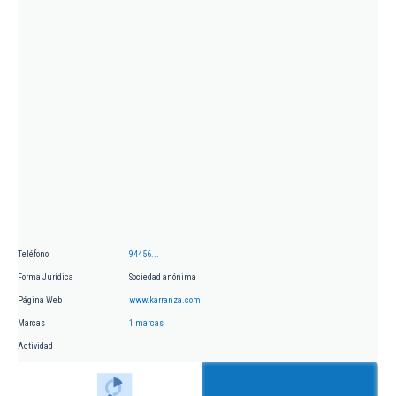
Teléfono
94456...
Forma Jurídica
Sociedad anónima
Página Web
www.karranza.com
Marcas
1 marcas
Actividad