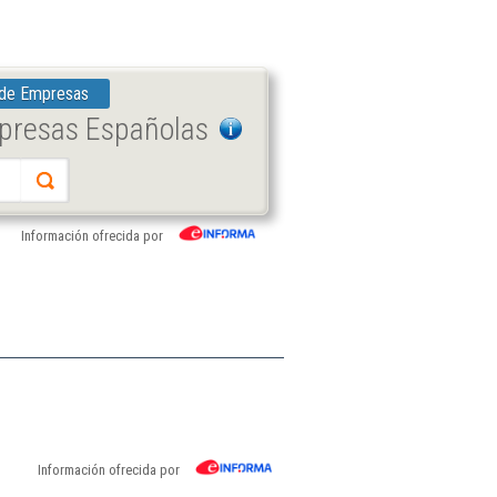
 de Empresas
mpresas Españolas
Información ofrecida por
Información ofrecida por