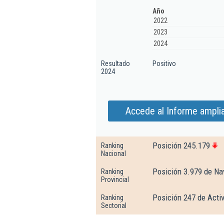
Año
2022
2023
2024
Resultado
Positivo
2024
Accede al Informe ampliad
Posición 245.179
Ranking
Nacional
Posición 3.979 de Na
Ranking
Provincial
Posición 247 de Activ
Ranking
Sectorial