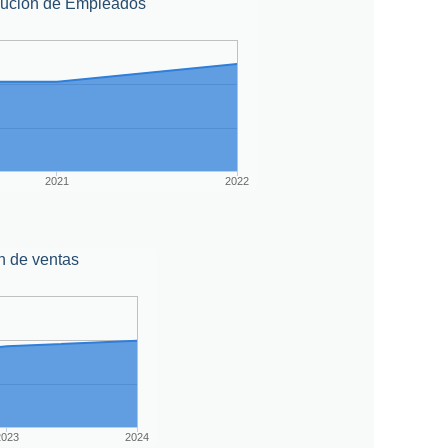
lución de Empleados
2021
2022
n de ventas
2023
2024