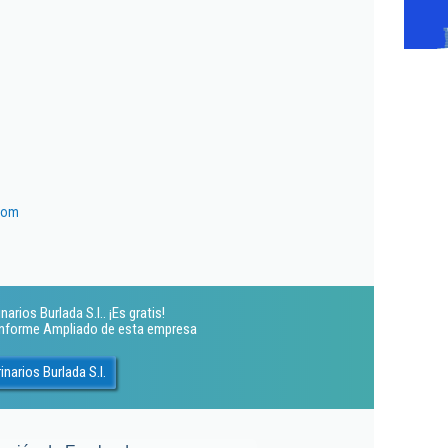
.com
arios Burlada S.l.. ¡Es gratis!
 Informe Ampliado de esta empresa
narios Burlada S.l.