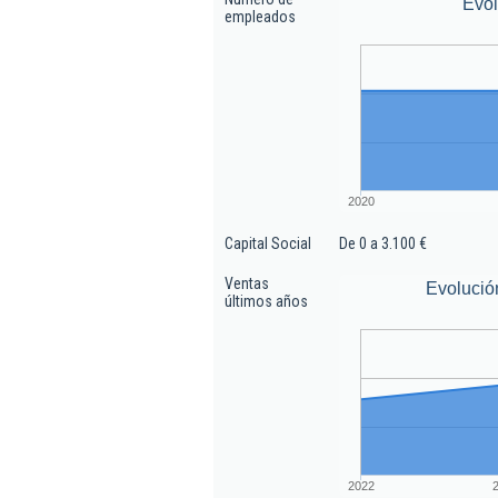
Evo
empleados
2020
Capital Social
De 0 a 3.100 €
Ventas
Evolució
últimos años
2022