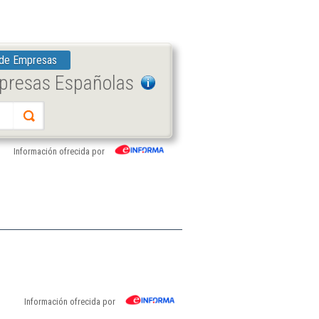
 de Empresas
mpresas Españolas
Información ofrecida por
Información ofrecida por