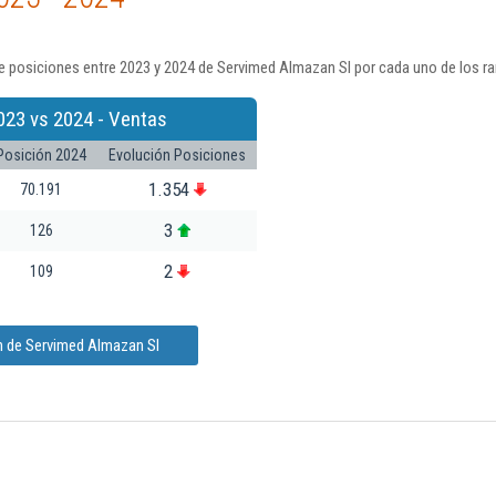
e posiciones entre 2023 y 2024 de Servimed Almazan Sl por cada uno de los r
023 vs 2024 - Ventas
Posición 2024
Evolución Posiciones
1.354
70.191
3
126
2
109
n de Servimed Almazan Sl