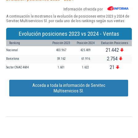
Información ofrecida por
A continuación le mostramos la evolución de posiciones entre 2023 y 2024 de
Servitec Multiservicios Sl. por cada uno de los rankings según sus ventas:
Evolución posiciones 2023 vs 2024 - Ventas
Ranking
Posición 2023
Posición 2024
Evolución Posiciones
21.442
Nacional
403.967
425.409
2.754
Barcelona
59.162
61.916
21
Sector CNAE 4684
1.601
1.622
Acceda a toda la información de Servitec
Multiservicios Sl.