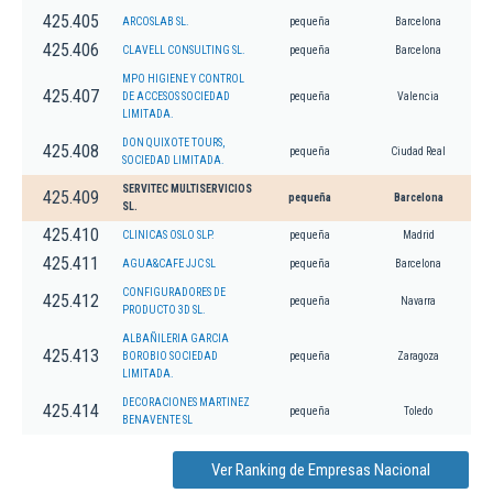
425.405
ARCOSLAB SL.
pequeña
Barcelona
425.406
CLAVELL CONSULTING SL.
pequeña
Barcelona
MPO HIGIENE Y CONTROL
425.407
DE ACCESOS SOCIEDAD
pequeña
Valencia
LIMITADA.
DON QUIXOTE TOURS,
425.408
pequeña
Ciudad Real
SOCIEDAD LIMITADA.
SERVITEC MULTISERVICIOS
425.409
pequeña
Barcelona
SL.
425.410
CLINICAS OSLO SLP.
pequeña
Madrid
425.411
AGUA&CAFE JJC SL
pequeña
Barcelona
CONFIGURADORES DE
425.412
pequeña
Navarra
PRODUCTO 3D SL.
ALBAÑILERIA GARCIA
425.413
BOROBIO SOCIEDAD
pequeña
Zaragoza
LIMITADA.
DECORACIONES MARTINEZ
425.414
pequeña
Toledo
BENAVENTE SL
Ver Ranking de Empresas Nacional