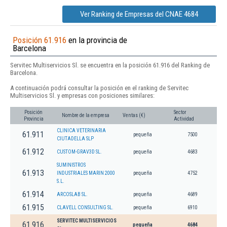
Ver Ranking de Empresas del CNAE 4684
Posición 61.916
en la provincia de
Barcelona
Servitec Multiservicios Sl. se encuentra en la posición 61.916 del Ranking de
Barcelona.
A continuación podrá consultar la posición en el ranking de Servitec
Multiservicios Sl. y empresas con posiciones similares:
Posición
Sector
Nombre de la empresa
Ventas (€)
Provincia
Actividad
CLINICA VETERINARIA
61.911
pequeña
7500
CIUTADELLA SLP
61.912
CUSTOM-GRAV3D SL.
pequeña
4683
SUMINISTROS
61.913
INDUSTRIALES MARIN 2000
pequeña
4752
S.L.
61.914
ARCOSLAB SL.
pequeña
4689
61.915
CLAVELL CONSULTING SL.
pequeña
6910
SERVITEC MULTISERVICIOS
61.916
pequeña
4684