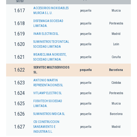
Sector
ACCESORIOS INOXIDABLES
1.617
pequeña
Murcia
MURCIA S.L.U.
DISFEMAGA SOCIEDAD
1.618
pequeña
Pontevedra
LIMITADA.
1.619
INARI ELECTRICS SL.
pequeña
Madrid
SUMINISTROS TECFONTCAL
1.620
pequeña
León
SOCIEDAD LIMITADA
WEARECLIMA NOROESTE,
1.621
pequeña
Coruña
SOCIEDAD LIMITADA.
SERVITEC MULTISERVICIOS
1.622
pequeña
Barcelona
SL.
ANTONIO MARTIN
1.623
pequeña
Córdoba
REPRESENTACIONES SL
1.624
VITLAMP ELECTRIC SL
pequeña
Pontevedra
FOSVITECH SOCIEDAD
1.625
pequeña
Murcia
LIMITADA.
1.626
SUMINISTROS IMDICA SL
pequeña
Barcelona
CSI CONSTRUCCION
1.627
SANEAMIENTO E
pequeña
Madrid
INDUSTRIA S.L.