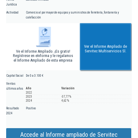
Jurídica
Actividad
Comercio al por mayor de equipos y suministros de ferretería, fontanería y
calefacción
Ver el Informe Ampliado de
Servitec Multiservicios Sl.
Ve el Informe Ampliado. ¡Es gratis!
Regístrese en eInforma y le regalamos
el Informe Ampliado de esta empresa
Capital Social
De 0 a 3.100 €
Ventas
Año
Variación
últimos años
2022
2023
-37,77 %
2024
4,62 %
Resultado
Positivo
2024
Accede al Informe ampliado de Servitec