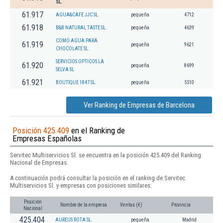
SL.
61.917
AGUA&CAFE JJC SL
pequeña
4712
61.918
B&B NATURAL TASTE SL.
pequeña
4639
COMO AGUA PARA
61.919
pequeña
9621
CHOCOLATE SL.
SERVICIOS OPTICOS LA
61.920
pequeña
8699
SELVA SL
61.921
BOUTIQUE 1847 SL.
pequeña
5510
Ver Ranking de Empresas de Barcelona
Posición 425.409
en el Ranking de
Empresas Españolas
Servitec Multiservicios Sl. se encuentra en la posición 425.409 del Ranking
Nacional de Empresas.
A continuación podrá consultar la posición en el ranking de Servitec
Multiservicios Sl. y empresas con posiciones similares:
Posición
Nombre de la empresa
Ventas (€)
Provincia
Nacional
425.404
AUREUS ROTA SL.
pequeña
Madrid