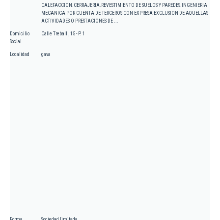
CALEFACCION.CERRAJERIA.REVESTIMIENTO DE SUELOS Y PAREDES.INGENIERIA
MECANICA POR CUENTA DE TERCEROS CON EXPRESA EXCLUSION DE AQUELLAS
ACTIVIDADES O PRESTACIONES DE ...
Domicilio
Calle Treball , 15 - P. 1
Social
Localidad
gava
Forma
Sociedad limitada