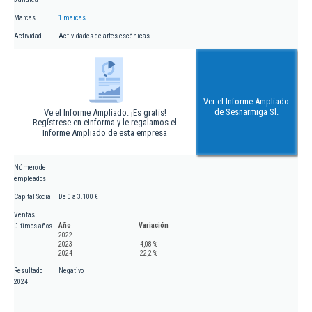
Marcas
1 marcas
Actividad
Actividades de artes escénicas
Ver el Informe Ampliado
de Sesnarmiga Sl.
Ve el Informe Ampliado. ¡Es gratis!
Regístrese en eInforma y le regalamos el
Informe Ampliado de esta empresa
Número de
empleados
Capital Social
De 0 a 3.100 €
Ventas
Año
Variación
últimos años
2022
2023
-4,08 %
2024
-22,2 %
Resultado
Negativo
2024