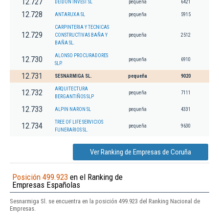
12.727
DEIDON INVEST SL
pequeña
6421
12.728
ANTARUXA SL
pequeña
5915
CARPINTERIA Y TECNICAS
12.729
CONSTRUCTIVAS BAÑA Y
pequeña
2512
BAÑA SL.
ALONSO PROCURADORES
12.730
pequeña
6910
SLP.
12.731
SESNARMIGA SL.
pequeña
9020
ARQUITECTURA
12.732
pequeña
7111
BERGANTIÑOS SLP
12.733
ALPIN NARON SL
pequeña
4331
TREE OF LIFE SERVICIOS
12.734
pequeña
9630
FUNERARIOS SL.
Ver Ranking de Empresas de Coruña
Posición 499.923
en el Ranking de
Empresas Españolas
Sesnarmiga Sl. se encuentra en la posición 499.923 del Ranking Nacional de
Empresas.