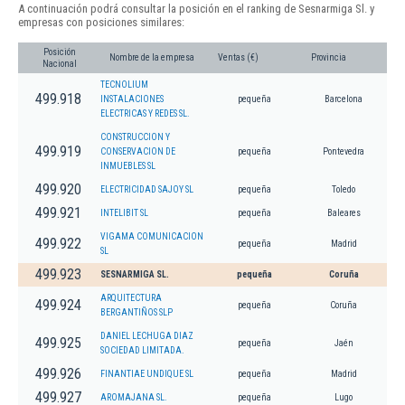
A continuación podrá consultar la posición en el ranking de Sesnarmiga Sl. y
empresas con posiciones similares:
Posición
Nombre de la empresa
Ventas (€)
Provincia
Nacional
TECNOLIUM
499.918
INSTALACIONES
pequeña
Barcelona
ELECTRICAS Y REDES SL.
CONSTRUCCION Y
499.919
CONSERVACION DE
pequeña
Pontevedra
INMUEBLES SL
499.920
ELECTRICIDAD SAJOY SL
pequeña
Toledo
499.921
INTELIBIT SL
pequeña
Baleares
VIGAMA COMUNICACION
499.922
pequeña
Madrid
SL
499.923
SESNARMIGA SL.
pequeña
Coruña
ARQUITECTURA
499.924
pequeña
Coruña
BERGANTIÑOS SLP
DANIEL LECHUGA DIAZ
499.925
pequeña
Jaén
SOCIEDAD LIMITADA.
499.926
FINANTIAE UNDIQUE SL
pequeña
Madrid
499.927
AROMAJANA SL.
pequeña
Lugo