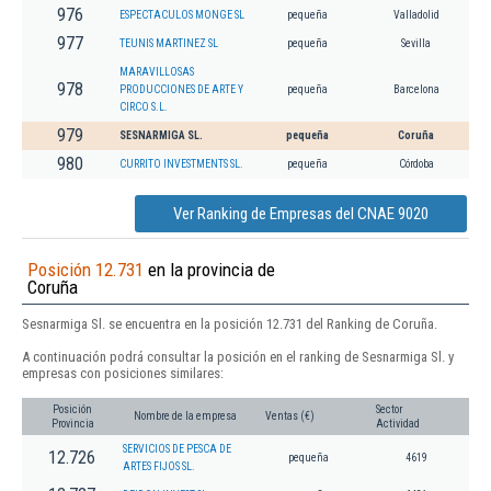
976
ESPECTACULOS MONGE SL
pequeña
Valladolid
977
TEUNIS MARTINEZ SL
pequeña
Sevilla
MARAVILLOSAS
978
PRODUCCIONES DE ARTE Y
pequeña
Barcelona
CIRCO S.L.
979
SESNARMIGA SL.
pequeña
Coruña
980
CURRITO INVESTMENTS SL.
pequeña
Córdoba
Ver Ranking de Empresas del CNAE 9020
Posición 12.731
en la provincia de
Coruña
Sesnarmiga Sl. se encuentra en la posición 12.731 del Ranking de Coruña.
A continuación podrá consultar la posición en el ranking de Sesnarmiga Sl. y
empresas con posiciones similares:
Posición
Sector
Nombre de la empresa
Ventas (€)
Provincia
Actividad
SERVICIOS DE PESCA DE
12.726
pequeña
4619
ARTES FIJOS SL.