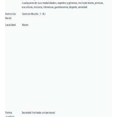
cualquiera de sus modalidades, soportes y géneros, incluido teatro, pintura,
escultura, música, literatura, gastronomía, deporte, variedad
Domicilio
Camino Muiño , 1 - BJ
Social
Localidad
Naron
Forma
Sociedad limitada unipersonal
Jurídica