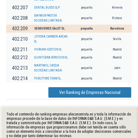
402.207
DENTAL BUESO SLP
pequeña
Almería
BAYMOR PASTOR
402.208
pequeña
Bizkaia
SOCIEDAD LIMITADA
402.209
SESROVIRES SALUT SL.
pequeña
Barcelona
JOYERIA CARMEN ARCAS
402.210
pequeña
Sevilla
SL
402.211
HORVAN GESTION SL
pequeña
Madrid
402.212
QUINTOBRA SERVICIOS SL.
pequeña
Madrid
MARTIMOL UBEDA
402.213
pequeña
Jaén
SOCIEDAD LIMITADA
402.214
PUBLYTIME TEAM SL.
pequeña
Madrid
Ver Ranking de Empresas Nacional
Todo el contenido de ranking-empresas.eleconomista.es y toda la información de
empresas procede de la base de datos de INFORMA D&B S.A.U. (S.M.E.) y es
tratada y suministrada por INFORMA D&B S.A.U. (S.M.E.). En todo caso, la
información de empresas que proporcionamos debe ser tenida en cuenta sólo
como un elemento más a considerar a la hora de adoptar decisiones comerciales
y no debe por tanto determinar las mismas.