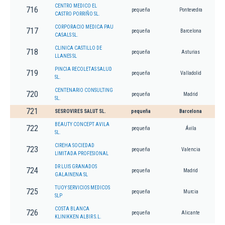
CENTRO MEDICO EL
716
pequeña
Pontevedra
CASTRO PORRIÑO SL.
CORPORACIO MEDICA PAU
717
pequeña
Barcelona
CASALS SL.
CLINICA CASTILLO DE
718
pequeña
Asturias
LLANES SL
PINCIA RECOLETAS SALUD
719
pequeña
Valladolid
SL.
CENTENARIO CONSULTING
720
pequeña
Madrid
SL.
721
SESROVIRES SALUT SL.
pequeña
Barcelona
BEAUTY CONCEPT AVILA
722
pequeña
Ávila
SL.
CIREHA SOCIEDAD
723
pequeña
Valencia
LIMITADA PROFESIONAL
DR LUIS GRANADOS
724
pequeña
Madrid
GALAINENA SL
TUOY SERVICIOS MEDICOS
725
pequeña
Murcia
SLP
COSTA BLANCA
726
pequeña
Alicante
KLINIKKEN ALBIR S.L.