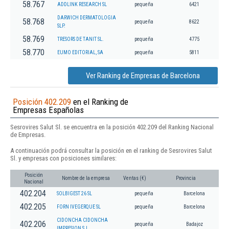
58.767
ADDLINK RESEARCH SL
pequeña
6421
DARWICH DERMATOLOGIA
58.768
pequeña
8622
SLP.
58.769
TRESORS DE TANIT SL.
pequeña
4775
58.770
EUMO EDITORIAL, SA
pequeña
5811
Ver Ranking de Empresas de Barcelona
Posición 402.209
en el Ranking de
Empresas Españolas
Sesrovires Salut Sl. se encuentra en la posición 402.209 del Ranking Nacional
de Empresas.
A continuación podrá consultar la posición en el ranking de Sesrovires Salut
Sl. y empresas con posiciones similares:
Posición
Nombre de la empresa
Ventas (€)
Provincia
Nacional
402.204
SOLBIGEST 26 SL
pequeña
Barcelona
402.205
FORN IVEGERQUE SL
pequeña
Barcelona
CIDONCHA CIDONCHA
402.206
pequeña
Badajoz
IMPRESION S.L.