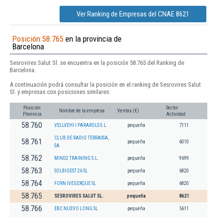
Ver Ranking de Empresas del CNAE 8621
Posición 58.765
en la provincia de
Barcelona
Sesrovires Salut Sl. se encuentra en la posición 58.765 del Ranking de
Barcelona.
A continuación podrá consultar la posición en el ranking de Sesrovires Salut
Sl. y empresas con posiciones similares:
Posición
Sector
Nombre de la empresa
Ventas (€)
Provincia
Actividad
58.760
VELLVEHI I PARAROLS S.L.
pequeña
7111
CLUB DE RADIO TERRASSA,
58.761
pequeña
6010
SA
58.762
MIND2 TRAINING S.L.
pequeña
9699
58.763
SOLBIGEST 26 SL
pequeña
6820
58.764
FORN IVEGERQUE SL
pequeña
6820
58.765
SESROVIRES SALUT SL.
pequeña
8621
58.766
EBC NUEVO LONG SL
pequeña
5611