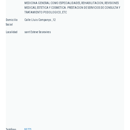
MEDICINA GENERAL COMO ESPECIALIDADES, REHABILITACION, REVISIONES
MEDICAS, ESTETICA Y COSMETICA. PRESTACION DE SERVICIOS DE CONSULTA Y
TRATAMIENTO PODOLOGICO, ETC
Domicilio
Calle Lluis Companys , 12
Social
Localidad
sant Esteve Sesrovires
Teléfono
93771...