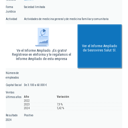
Forma
Sociedad limitada
Jurídica
Actividad
Actividades de medicina general y de medicina familiar y comunitaria
Ver el Informe Ampliado
de Sesrovires Salut Sl.
Ve el Informe Ampliado. ¡Es gratis!
Regístrese en eInforma y le regalamos el
Informe Ampliado de esta empresa
Número de
empleados
Capital Social
De 3.100 a 60.000 €
Ventas
Año
Variación
últimos años
2022
2023
7,9 %
2024
5,42 %
Resultado
Positivo
2024