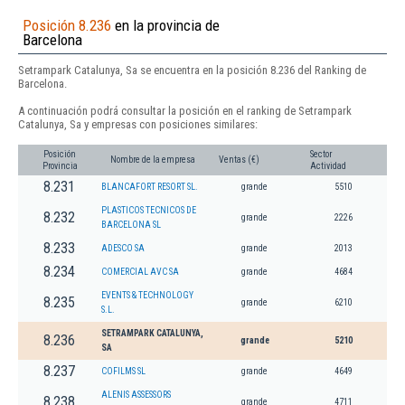
Posición 8.236
en la provincia de
Barcelona
Setrampark Catalunya, Sa se encuentra en la posición 8.236 del Ranking de
Barcelona.
A continuación podrá consultar la posición en el ranking de Setrampark
Catalunya, Sa y empresas con posiciones similares:
Posición
Sector
Nombre de la empresa
Ventas (€)
Provincia
Actividad
8.231
BLANCAFORT RESORT SL.
grande
5510
PLASTICOS TECNICOS DE
8.232
grande
2226
BARCELONA SL
8.233
ADESCO SA
grande
2013
8.234
COMERCIAL AVC SA
grande
4684
EVENTS & TECHNOLOGY
8.235
grande
6210
S.L.
SETRAMPARK CATALUNYA,
8.236
grande
5210
SA
8.237
COFILMS SL
grande
4649
ALENIS ASSESSORS
8.238
grande
4711