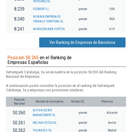
INTEGRALS SL.
8.239
EGISBERT S.L.
grande
1330
NOWAIN EMPRESA DE
8.240
grande
7820
TRABAJO TEMPORAL SL.
8.241
AVANCEM AMB VOSTE SL
grande
6110
Ver Ranking de Empresas de Barcelona
Posición 50.265
en el Ranking de
Empresas Españolas
Setrampark Catalunya, Sa se encuentra en la posición 50.265 del Ranking
Nacional de Empresas.
A continuación podrá consultar la posición en el ranking de Setrampark
Catalunya, Sa y empresas con posiciones similares:
Posición
Nombre de la empresa
Ventas (€)
Provincia
Nacional
ACTIVA ESTATE
50.260
grande
Alicante
MANAGEMENT SL.
50.261
MELINA HOTELS SL.
grande
Sevilla
50.262
THIJAR 2017 SL.
grande
Madrid