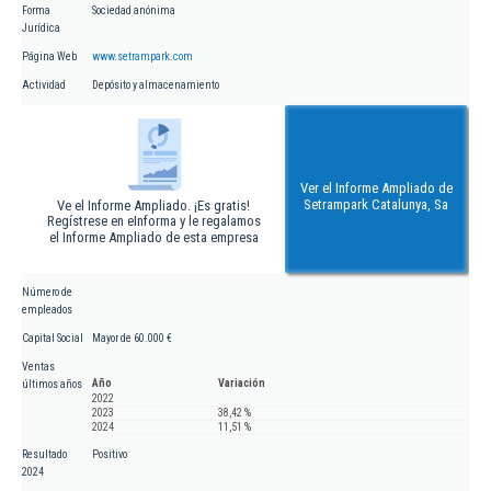
Forma
Sociedad anónima
Jurídica
Página Web
www.setrampark.com
Actividad
Depósito y almacenamiento
Ver el Informe Ampliado de
Setrampark Catalunya, Sa
Ve el Informe Ampliado. ¡Es gratis!
Regístrese en eInforma y le regalamos
el Informe Ampliado de esta empresa
Número de
empleados
Capital Social
Mayor de 60.000 €
Ventas
Año
Variación
últimos años
2022
2023
38,42 %
2024
11,51 %
Resultado
Positivo
2024