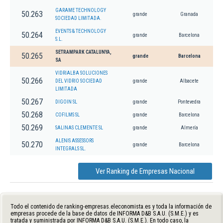
GARAME TECHNOLOGY
50.263
grande
Granada
SOCIEDAD LIMITADA.
EVENTS & TECHNOLOGY
50.264
grande
Barcelona
S.L.
SETRAMPARK CATALUNYA,
50.265
grande
Barcelona
SA
VIDRIALBA SOLUCIONES
50.266
DEL VIDRIO SOCIEDAD
grande
Albacete
LIMITADA
50.267
DIGOIN SL
grande
Pontevedra
50.268
COFILMS SL
grande
Barcelona
50.269
SALINAS CLEMENTE SL
grande
Almería
ALENIS ASSESSORS
50.270
grande
Barcelona
INTEGRALS SL.
Ver Ranking de Empresas Nacional
Todo el contenido de ranking-empresas.eleconomista.es y toda la información de
empresas procede de la base de datos de INFORMA D&B S.A.U. (S.M.E.) y es
tratada y suministrada por INFORMA D&B S.A.U. (S.M.E.). En todo caso, la