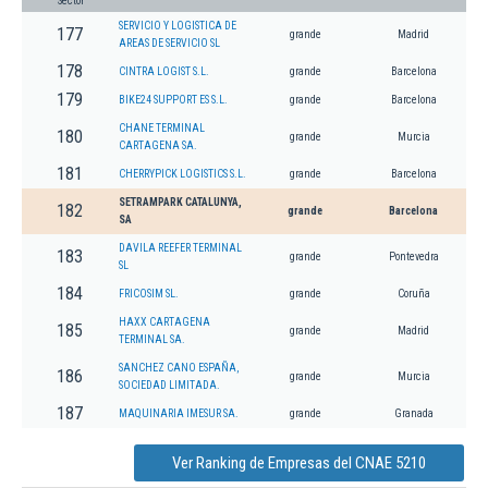
Sector
SERVICIO Y LOGISTICA DE
177
grande
Madrid
AREAS DE SERVICIO SL
178
CINTRA LOGIST S.L.
grande
Barcelona
179
BIKE24 SUPPORT ES S.L.
grande
Barcelona
CHANE TERMINAL
180
grande
Murcia
CARTAGENA SA.
181
CHERRYPICK LOGISTICS S.L.
grande
Barcelona
SETRAMPARK CATALUNYA,
182
grande
Barcelona
SA
DAVILA REEFER TERMINAL
183
grande
Pontevedra
SL
184
FRICOSIM SL.
grande
Coruña
HAXX CARTAGENA
185
grande
Madrid
TERMINAL SA.
SANCHEZ CANO ESPAÑA,
186
grande
Murcia
SOCIEDAD LIMITADA.
187
MAQUINARIA IMESUR SA.
grande
Granada
Ver Ranking de Empresas del CNAE 5210