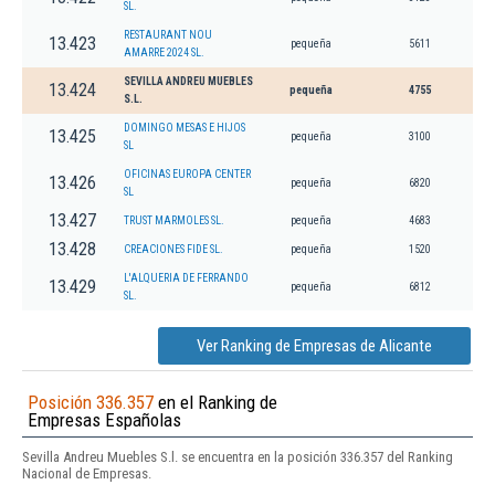
SL.
RESTAURANT NOU
13.423
pequeña
5611
AMARRE 2024 SL.
SEVILLA ANDREU MUEBLES
13.424
pequeña
4755
S.L.
DOMINGO MESAS E HIJOS
13.425
pequeña
3100
SL
OFICINAS EUROPA CENTER
13.426
pequeña
6820
SL
13.427
TRUST MARMOLES SL.
pequeña
4683
13.428
CREACIONES FIDE SL.
pequeña
1520
L'ALQUERIA DE FERRANDO
13.429
pequeña
6812
SL.
Ver Ranking de Empresas de Alicante
Posición 336.357
en el Ranking de
Empresas Españolas
Sevilla Andreu Muebles S.l. se encuentra en la posición 336.357 del Ranking
Nacional de Empresas.