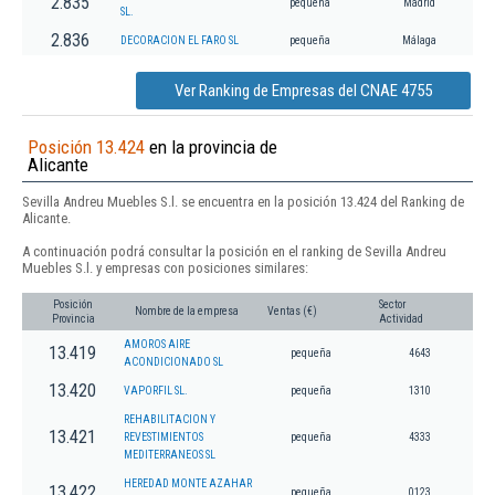
2.835
pequeña
Madrid
SL.
2.836
DECORACION EL FARO SL
pequeña
Málaga
Ver Ranking de Empresas del CNAE 4755
Posición 13.424
en la provincia de
Alicante
Sevilla Andreu Muebles S.l. se encuentra en la posición 13.424 del Ranking de
Alicante.
A continuación podrá consultar la posición en el ranking de Sevilla Andreu
Muebles S.l. y empresas con posiciones similares:
Posición
Sector
Nombre de la empresa
Ventas (€)
Provincia
Actividad
AMOROS AIRE
13.419
pequeña
4643
ACONDICIONADO SL
13.420
VAPORFIL SL.
pequeña
1310
REHABILITACION Y
13.421
REVESTIMIENTOS
pequeña
4333
MEDITERRANEOS SL
HEREDAD MONTE AZAHAR
13.422
pequeña
0123