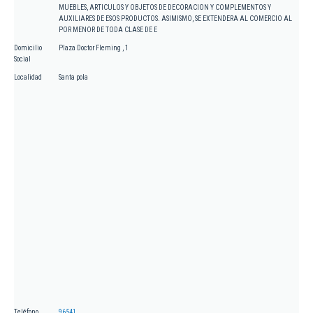
MUEBLES, ARTICULOS Y OBJETOS DE DECORACION Y COMPLEMENTOS Y
AUXILIARES DE ESOS PRODUCTOS. ASIMISMO, SE EXTENDERA AL COMERCIO AL
POR MENOR DE TODA CLASE DE E
Domicilio
Plaza Doctor Fleming , 1
Social
Localidad
Santa pola
Teléfono
96541...