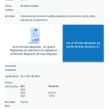
Forma
Sociedad limitada
Jurídica
Actividad
Comercio al por menor de muebles, aparatos de iluminación, vajilla y otros
artículos de uso doméstico
Ver el Informe Ampliado de
Sevilla Andreu Muebles S.l.
Ve el Informe Ampliado. ¡Es gratis!
Regístrese en eInforma y le regalamos
el Informe Ampliado de esta empresa
Número de
empleados
Capital Social
De 3.100 a 60.000 €
Ventas
Año
Variación
últimos años
2022
2023
20,35 %
2024
1,23 %
Resultado
Positivo
2024