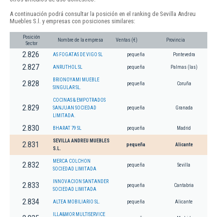
A continuación podrá consultar la posición en el ranking de Sevilla Andreu
Muebles S.l. y empresas con posiciones similares:
Posición
Nombre de la empresa
Ventas (€)
Provincia
Sector
2.826
AS FOGATAS DE VIGO SL
pequeña
Pontevedra
2.827
ANRUTHOL SL
pequeña
Palmas (las)
BRIONOYAMI MUEBLE
2.828
pequeña
Coruña
SINGULAR SL.
COCINAS & EMPOTRADOS
2.829
SANJUAN SOCIEDAD
pequeña
Granada
LIMITADA.
2.830
BHARAT 79 SL
pequeña
Madrid
SEVILLA ANDREU MUEBLES
2.831
pequeña
Alicante
S.L.
MERCA COLCHON
2.832
pequeña
Sevilla
SOCIEDAD LIMITADA
INNOVACION SANTANDER
2.833
pequeña
Cantabria
SOCIEDAD LIMITADA
2.834
ALTEA MOBILIARIO SL.
pequeña
Alicante
ILLA&MOR MULTISERVICE