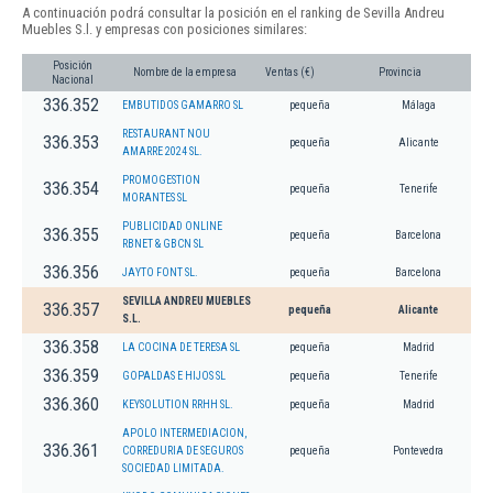
A continuación podrá consultar la posición en el ranking de Sevilla Andreu
Muebles S.l. y empresas con posiciones similares:
Posición
Nombre de la empresa
Ventas (€)
Provincia
Nacional
336.352
EMBUTIDOS GAMARRO SL
pequeña
Málaga
RESTAURANT NOU
336.353
pequeña
Alicante
AMARRE 2024 SL.
PROMOGESTION
336.354
pequeña
Tenerife
MORANTES SL
PUBLICIDAD ONLINE
336.355
pequeña
Barcelona
RBNET & GBCN SL
336.356
JAYTO FONT SL.
pequeña
Barcelona
SEVILLA ANDREU MUEBLES
336.357
pequeña
Alicante
S.L.
336.358
LA COCINA DE TERESA SL
pequeña
Madrid
336.359
GOPALDAS E HIJOS SL
pequeña
Tenerife
336.360
KEYSOLUTION RRHH SL.
pequeña
Madrid
APOLO INTERMEDIACION,
336.361
CORREDURIA DE SEGUROS
pequeña
Pontevedra
SOCIEDAD LIMITADA.