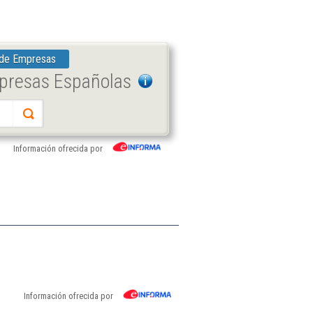
 de Empresas
mpresas Españolas
Información ofrecida por
Información ofrecida por