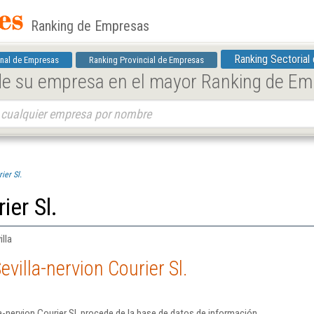
Ranking de Empresas
Ranking Sectorial
nal de Empresas
Ranking Provincial de Empresas
 de su empresa en el mayor Ranking de E
ier Sl.
ier Sl.
lla
villa-nervion Courier Sl.
a-nervion Courier Sl. procede de la base de datos de información