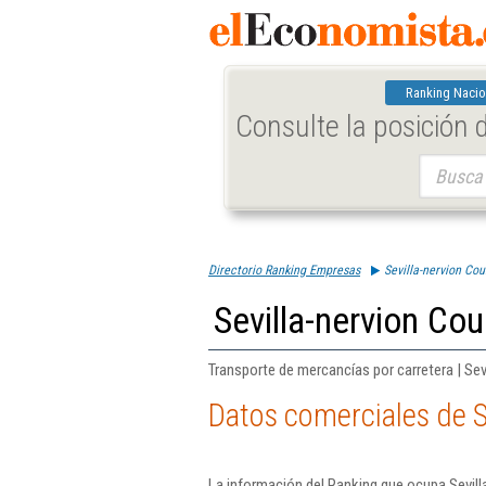
Ranking Nacio
Consulte la posición
Buscar:
Directorio Ranking Empresas
Sevilla-nervion Cour
Sevilla-nervion Cour
Transporte de mercancías por carretera | Sevi
Datos comerciales de Se
La información del Ranking que ocupa Sevill