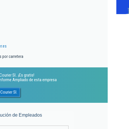
r.es
 por carretera
urier Sl.. ¡Es gratis!
 Informe Ampliado de esta empresa
Courier Sl.
lución de Empleados